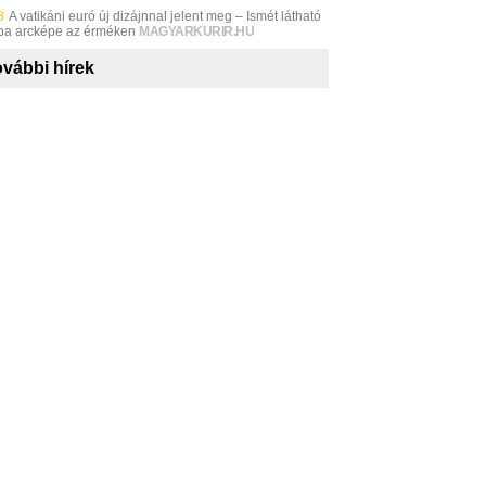
8
A vatikáni euró új dizájnnal jelent meg – Ismét látható
pa arcképe az érméken
MAGYARKURIR.HU
vábbi hírek