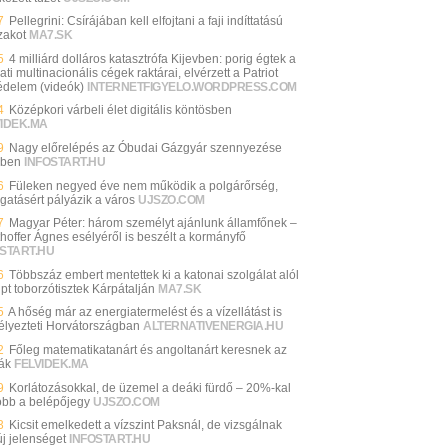
7
Pellegrini: Csírájában kell elfojtani a faji indíttatású
zakot
MA7.SK
5
4 milliárd dolláros katasztrófa Kijevben: porig égtek a
ti multinacionális cégek raktárai, elvérzett a Patriot
édelem (videók)
INTERNETFIGYELO.WORDPRESS.COM
4
Középkori várbeli élet digitális köntösben
VIDEK.MA
9
Nagy előrelépés az Óbudai Gázgyár szennyezése
ében
INFOSTART.HU
6
Füleken negyed éve nem működik a polgárőrség,
gatásért pályázik a város
UJSZO.COM
7
Magyar Péter: három személyt ajánlunk államfőnek –
thoffer Ágnes esélyéről is beszélt a kormányfő
START.HU
6
Többszáz embert mentettek ki a katonai szolgálat alól
pt toborzótisztek Kárpátalján
MA7.SK
5
A hőség már az energiatermelést és a vízellátást is
élyezteti Horvátországban
ALTERNATIVENERGIA.HU
2
Főleg matematikatanárt és angoltanárt keresnek az
lák
FELVIDEK.MA
9
Korlátozásokkal, de üzemel a deáki fürdő – 20%-kal
óbb a belépőjegy
UJSZO.COM
3
Kicsit emelkedett a vízszint Paksnál, de vizsgálnak
új jelenséget
INFOSTART.HU