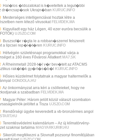
0
Hal�los �ldozatokat is k�veteltek a legut�bbi
z dr�ncsap�sok Ukrajn�ban
KURUC.INFO
4
Mesterséges intelligenciával hoztak létre a
észetben nem létező vírusokat
FELVIDEK.MA
3
Kigyulladt egy ház Légen, 40 ezer euróra becsülik a
 (FOTÓK)
UJSZO.COM
8
Buszsof�r r�gta le a robban�szerrel felszerelt
t a lipcsei rep�l�t�ren
KURUC.INFO
6
Hétvégén születésnapi programokkal várja a
nséget a 160 éves Fővárosi Állatkert
MA7.SK
2
A Rheinmetall 2028-t�l v�r bev�telt az ATACMS
isztikus rak�t�k gy�rt�s�b�l
KURUC.INFO
0
Hősies küzdelmet folytatnak a magyar haltermelők a
iánnyal
GONDOLA.HU
8
Az önkormányzat arra kéri a csölleieket, hogy ne
ózkodjanak a szabadban
FELVIDEK.MA
7
Magyar Péter: Három jelölt közül választ szombaton
rsaságielnök-jelöltet a Tisza
UJSZO.COM
2
Rendőrségi ügybe keveredett a vb-bronzérmes angol
START.HU
0
Teremtésvédelmi kalendárium – Az új klímatörvény-
ezet szakmai tartalma
MAGYARKURIR.HU
9
Sikerült megfékezni a Slovnaft pozsonyi finomítójában
kezett tüzet
UJSZO.COM