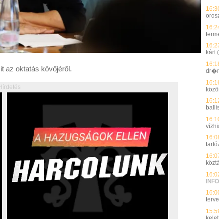
16:3
oros
16:2
term
16:2
kárt
16:1
t az oktatás kövőjéről.
dr�n
16:1
Hírdetés
közö
16:1
ball
16:1
vízh
16:0
tart
16:0
köztá
16:0
INFO
16:0
terv
15:5
kelet