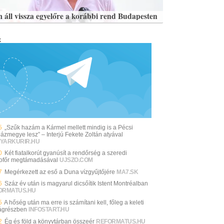
 áll vissza egyelőre a korábbi rend Budapesten
k
5
„Szűk hazám a Kármel mellett mindig is a Pécsi
ázmegye lesz” – Interjú Fekete Zoltán atyával
YARKURIR.HU
0
Két fiatalkorút gyanúsít a rendőrség a szeredi
sofőr megtámadásával
UJSZO.COM
7
Megérkezett az eső a Duna vízgyűjtőjére
MA7.SK
6
Száz év után is magyarul dicsőítik Istent Montréalban
ORMATUS.HU
5
A hőség után ma erre is számítani kell, főleg a keleti
ágrészben
INFOSTART.HU
2
Ég és föld a könyvtárban összeér
REFORMATUS.HU