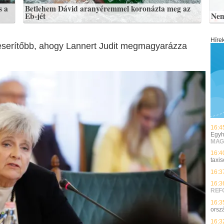
s a
Betlehem Dávid aranyéremmel koronázta meg az
Eb-jét
Nem
Híre
keserítőbb, ahogy Lannert Judit megmagyarázza
16:4
Egyh
MAG
16:4
taxi
16:3
16:3
REF
16:3
orsz
16:3