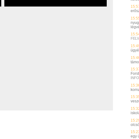
15:5
erős
15:5
nyuga
légv
15:5
FEL
15:4
ügy
15:4
támo
15:3
Fors
INFO
15:3
korru
15:3
vesz
15:3
isko
15:2
olcs
15:2
egy 