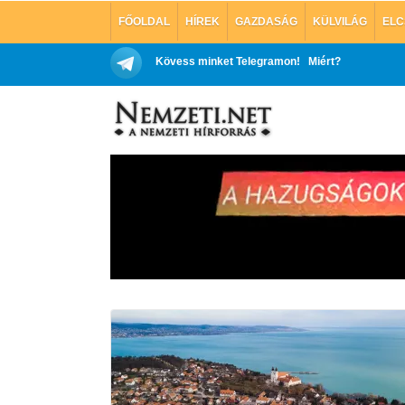
FŐOLDAL
HÍREK
GAZDASÁG
KÜLVILÁG
ELC
Kövess minket Telegramon!
Miért?