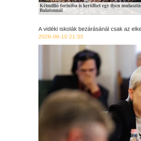
Kétmillió forintba is kerülhet egy ilyen mulasztá
Balatonnál
A vidéki iskolák bezárásánál csak az el
2026-06-10 21:33