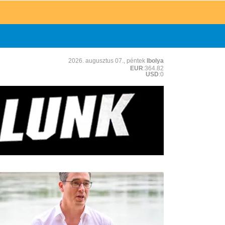
2026. augusztus 07., péntek
Ibolya
EUR
:364.82
USD
:0