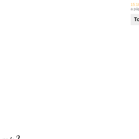
15:1
a pá
To