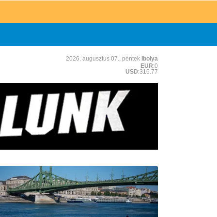
2026. augusztus 07., péntek
Ibolya
EUR
:0
USD
:316.77