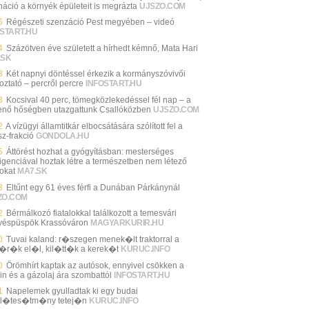
náció a környék épületeit is megrázta
UJSZO.COM
5
Régészeti szenzáció Pest megyében – videó
START.HU
4
Százötven éve született a hírhedt kémnő, Mata Hari
.SK
3
Két napnyi döntéssel érkezik a kormányszóvivői
oztató – percről percre
INFOSTART.HU
3
Kocsival 40 perc, tömegközlekedéssel fél nap – a
enő hőségben utazgattunk Csallóközben
UJSZO.COM
2
A vízügyi államtitkár elbocsátására szólított fel a
sz-frakció
GONDOLA.HU
5
Áttörést hozhat a gyógyításban: mesterséges
lligenciával hoztak létre a természetben nem létező
sokat
MA7.SK
3
Eltűnt egy 61 éves férfi a Dunában Párkánynál
ZO.COM
2
Bérmálkozó fiatalokkal találkozott a temesvári
éspüspök Krassóváron
MAGYARKURIR.HU
0
Tuvai kaland: r�szegen menek�lt traktorral a
�r�k el�l, kil�tt�k a kerek�t
KURUC.INFO
0
Örömhírt kaptak az autósok, ennyivel csökken a
in és a gázolaj ára szombattól
INFOSTART.HU
1
Napelemek gyulladtak ki egy budai
tl�tes�tm�ny tetej�n
KURUC.INFO