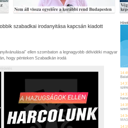
az
Vég
Nem áll vissza egyelőre a korábbi rend Budapesten
kép
Híre
obbik szabadkai irodanyitása kapcsán kiadott
egnyilvánulásai" ellen szombaton a legnagyobb délvidéki magyar
án, hogy pénteken Szabadkán irodá
Hírdetés
14:4
Bala
14:3
szél
14:3
hane
14:3
szer
14:3
MAG
14:1