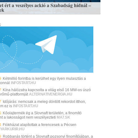
et ért a veszélyes ackió a Szabadság hídnál –
ek
k
9
Kétmillió forintba is kerülhet egy ilyen mulasztás a
tonnál
INFOSTART.HU
7
Kína hálózatra kapcsolta a világ első 16 MW-os úszó
erőmű-platformját
ALTERNATIVENERGIA.HU
7
Időjárás: nemcsak a meleg döntött rekordot itthon,
m ez is
INFOSTART.HU
5
Kőolajtermék ég a Slovnaft területén, a finomító
int a lakosságot nem veszélyezteti
MA7.SK
4
Fiókházat alapítottak a ferencesek a Pécsen
YARKURIR.HU
9
Robbanás történt a Slovnaft pozsonyi finomítójában, a