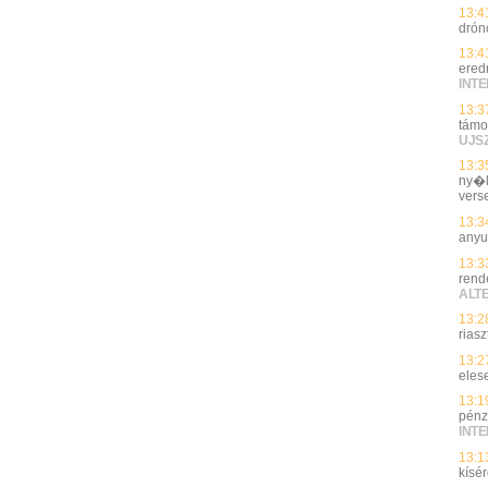
13:4
drón
13:4
ered
INT
13:3
támo
UJS
13:3
ny�l
vers
13:3
anyu
13:3
rend
ALT
13:2
riasz
13:2
elese
13:1
pénz
INT
13:1
kísé