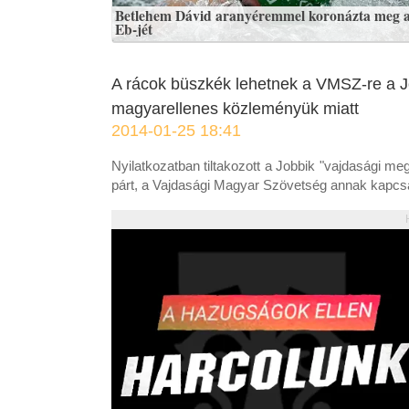
Betlehem Dávid aranyéremmel koronázta meg 
Eb-jét
A rácok büszkék lehetnek a VMSZ-re a J
magyarellenes közleményük miatt
2014-01-25 18:41
Nyilatkozatban tiltakozott a Jobbik "vajdasági m
párt, a Vajdasági Magyar Szövetség annak kapcs