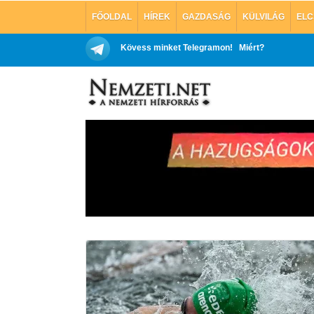
FŐOLDAL
HÍREK
GAZDASÁG
KÜLVILÁG
ELC
Kövess minket Telegramon!
Miért?