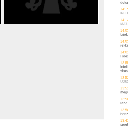
deto
14:1
INFO
14:1
MA7
14:0
tájék
14:0
rekk
14:0
Fide
13:5
inte
víru
13:5
UJS
13:5
megy
13:5
rend
13:5
benz
13:4
spor