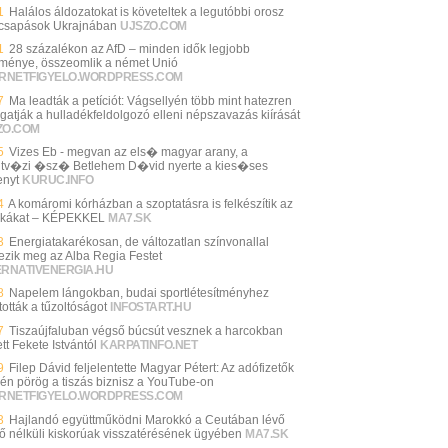
1
Halálos áldozatokat is követeltek a legutóbbi orosz
csapások Ukrajnában
UJSZO.COM
1
28 százalékon az AfD – minden idők legjobb
ménye, összeomlik a német Unió
ERNETFIGYELO.WORDPRESS.COM
7
Ma leadták a petíciót: Vágsellyén több mint hatezren
gatják a hulladékfeldolgozó elleni népszavazás kiírását
ZO.COM
5
Vizes Eb - megvan az els� magyar arany, a
tv�zi �sz� Betlehem D�vid nyerte a kies�ses
enyt
KURUC.INFO
4
A komáromi kórházban a szoptatásra is felkészítik az
kákat – KÉPEKKEL
MA7.SK
3
Energiatakarékosan, de változatlan színvonallal
ezik meg az Alba Regia Festet
ERNATIVENERGIA.HU
8
Napelem lángokban, budai sportlétesítményhez
tották a tűzoltóságot
INFOSTART.HU
7
Tiszaújfaluban végső búcsút vesznek a harcokban
tt Fekete Istvántól
KARPATINFO.NET
9
Filep Dávid feljelentette Magyar Pétert: Az adófizetők
én pörög a tiszás biznisz a YouTube-on
ERNETFIGYELO.WORDPRESS.COM
3
Hajlandó együttműködni Marokkó a Ceutában lévő
rő nélküli kiskorúak visszatérésének ügyében
MA7.SK