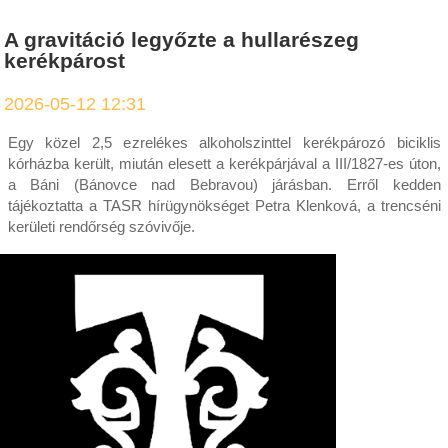
A gravitáció legyőzte a hullarészeg
kerékpárost
2026-05-12 12:31
Egy közel 2,5 ezrelékes alkoholszinttel kerékpározó biciklis
kórházba került, miután elesett a kerékpárjával a III/1827-es úton,
a Báni (Bánovce nad Bebravou) járásban. Erről kedden
tájékoztatta a TASR hírügynökséget Petra Klenková, a trencséni
kerületi rendőrség szóvivője.