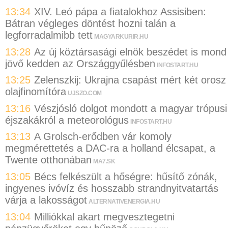
13:34
XIV. Leó pápa a fiatalokhoz Assisiben:
Bátran végleges döntést hozni talán a
legforradalmibb tett
MAGYARKURIR.HU
13:28
Az új köztársasági elnök beszédet is mond
jövő kedden az Országgyűlésben
INFOSTART.HU
13:25
Zelenszkij: Ukrajna csapást mért két orosz
olajfinomítóra
UJSZO.COM
13:16
Vészjósló dolgot mondott a magyar trópusi
éjszakákról a meteorológus
INFOSTART.HU
13:13
A Grolsch-erődben vár komoly
megmérettetés a DAC-ra a holland élcsapat, a
Twente otthonában
MA7.SK
13:05
Bécs felkészült a hőségre: hűsítő zónák,
ingyenes ivóvíz és hosszabb strandnyitvatartás
várja a lakosságot
ALTERNATIVENERGIA.HU
13:04
Milliókkal akart megvesztegetni