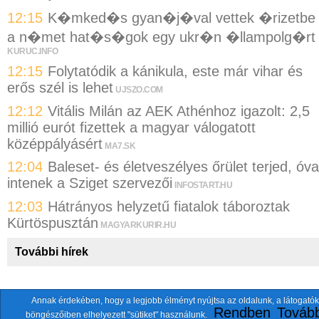
12:15
K�mked�s gyan�j�val vettek �rizetbe
a n�met hat�s�gok egy ukr�n �llampolg�rt
KURUC.INFO
12:15
Folytatódik a kánikula, este már vihar és
erős szél is lehet
UJSZO.COM
12:12
Vitális Milán az AEK Athénhoz igazolt: 2,5
millió eurót fizettek a magyar válogatott
középpályásért
MA7.SK
12:04
Baleset- és életveszélyes őrület terjed, óva
intenek a Sziget szervezői
INFOSTART.HU
12:03
Hátrányos helyzetű fiatalok táboroztak
Kürtöspusztán
MAGYARKURIR.HU
További hírek
Annak érdekében, hogy a legjobb élményt nyújtsa az oldalunk, a látogatók
A fentiekkel együtt összesen
118 oldalt
szemlézünk.
Rendben
Tovább
böngészőiben elhelyezett "sütiket" használunk.
ten.itezmen@itezmen