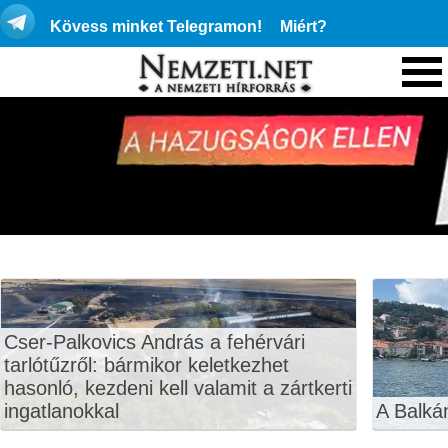
Kövess minket Telegramon!
Miért?
Cser-Palkovics András a fehérvári
tarlótűzről: bármikor keletkezhet
hasonló, kezdeni kell valamit a zártkerti
ingatlanokkal
A Balká