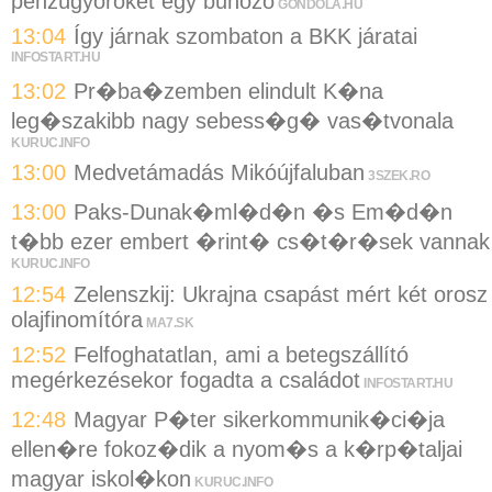
pénzügyőröket egy bűnöző
GONDOLA.HU
13:04
Így járnak szombaton a BKK járatai
INFOSTART.HU
13:02
Pr�ba�zemben elindult K�na
leg�szakibb nagy sebess�g� vas�tvonala
KURUC.INFO
13:00
Medvetámadás Mikóújfaluban
3SZEK.RO
13:00
Paks-Dunak�ml�d�n �s Em�d�n
t�bb ezer embert �rint� cs�t�r�sek vannak
KURUC.INFO
12:54
Zelenszkij: Ukrajna csapást mért két orosz
olajfinomítóra
MA7.SK
12:52
Felfoghatatlan, ami a betegszállító
megérkezésekor fogadta a családot
INFOSTART.HU
12:48
Magyar P�ter sikerkommunik�ci�ja
ellen�re fokoz�dik a nyom�s a k�rp�taljai
magyar iskol�kon
KURUC.INFO