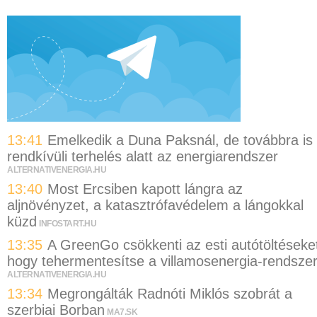
13:41
Emelkedik a Duna Paksnál, de továbbra is
rendkívüli terhelés alatt az energiarendszer
ALTERNATIVENERGIA.HU
13:40
Most Ercsiben kapott lángra az
aljnövényzet, a katasztrófavédelem a lángokkal
küzd
INFOSTART.HU
13:35
A GreenGo csökkenti az esti autótöltéseke
hogy tehermentesítse a villamosenergia-rendszer
ALTERNATIVENERGIA.HU
13:34
Megrongálták Radnóti Miklós szobrát a
szerbiai Borban
MA7.SK