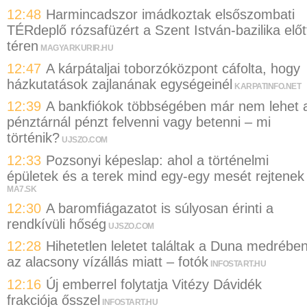
12:48
Harmincadszor imádkoztak elsőszombati
TÉRdeplő rózsafüzért a Szent István-bazilika előt
téren
MAGYARKURIR.HU
12:47
A kárpátaljai toborzóközpont cáfolta, hogy
házkutatások zajlanának egységeinél
KARPATINFO.NET
12:39
A bankfiókok többségében már nem lehet 
pénztárnál pénzt felvenni vagy betenni – mi
történik?
UJSZO.COM
12:33
Pozsonyi képeslap: ahol a történelmi
épületek és a terek mind egy-egy mesét rejtenek
MA7.SK
12:30
A baromfiágazatot is súlyosan érinti a
rendkívüli hőség
UJSZO.COM
12:28
Hihetetlen leletet találtak a Duna medrébe
az alacsony vízállás miatt – fotók
INFOSTART.HU
12:16
Új emberrel folytatja Vitézy Dávidék
frakciója ősszel
INFOSTART.HU