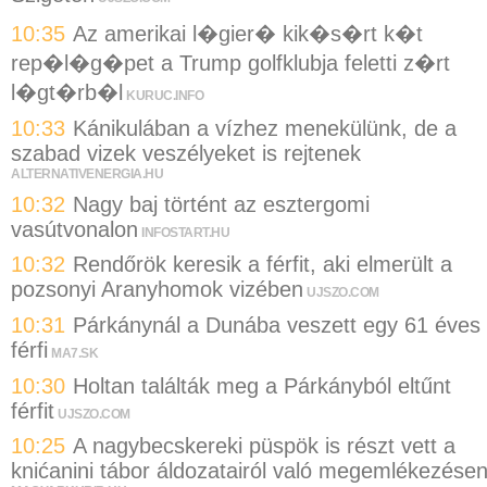
10:35
Az amerikai l�gier� kik�s�rt k�t
rep�l�g�pet a Trump golfklubja feletti z�rt
l�gt�rb�l
KURUC.INFO
10:33
Kánikulában a vízhez menekülünk, de a
szabad vizek veszélyeket is rejtenek
ALTERNATIVENERGIA.HU
10:32
Nagy baj történt az esztergomi
vasútvonalon
INFOSTART.HU
10:32
Rendőrök keresik a férfit, aki elmerült a
pozsonyi Aranyhomok vizében
UJSZO.COM
10:31
Párkánynál a Dunába veszett egy 61 éves
férfi
MA7.SK
10:30
Holtan találták meg a Párkányból eltűnt
férfit
UJSZO.COM
10:25
A nagybecskereki püspök is részt vett a
knićanini tábor áldozatairól való megemlékezése