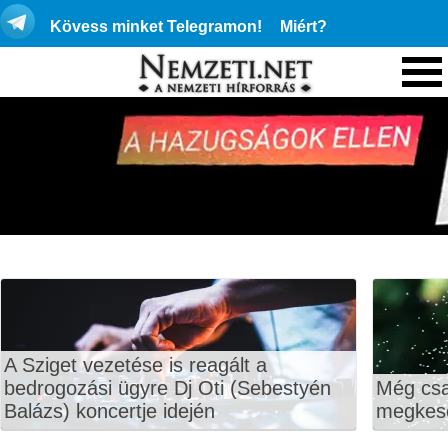
Kövess minket Telegramon!
Miért?
A Sziget vezetése is reagált a
bedrogozási ügyre Dj Oti (Sebestyén
Még csa
Balázs) koncertje idején
megkese