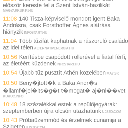
először kereste fel a Szent István-bazilikát
MAGYARKURIR.HU
11:08
140 Tisza-képviselő mondott igent Baka
Andrásra, csak Forsthoffer Ágnes aláírása
hiányzik
INFOSTART.HU
11:04
Több tűzifát kaphatnak a rászoruló család
az idei télen
ALTERNATIVENERGIA.HU
10:56
Kerítésbe csapódott rollerével a fiatal férfi,
az életéért küzdenek
INFOSTART.HU
10:54
Újabb tűz pusztít Athén közelében
MA7.SK
10:50
Beny�jtott�k a Baka Andr�s
�llamf�jel�lts�g�t t�mogat� aj�nl��vet
KURUC.INFO
10:48
18 százalékkal estek a repülőjegyárak:
szeptemberben újra olcsón utazhatunk
UJSZO.COM
10:43
Próbaüzemmód és érzelmek cunamija a
Szigeten
UJSZO.COM