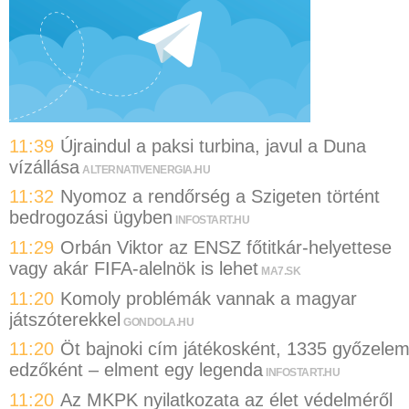
11:39
Újraindul a paksi turbina, javul a Duna
vízállása
ALTERNATIVENERGIA.HU
11:32
Nyomoz a rendőrség a Szigeten történt
bedrogozási ügyben
INFOSTART.HU
11:29
Orbán Viktor az ENSZ főtitkár-helyettese
vagy akár FIFA-alelnök is lehet
MA7.SK
11:20
Komoly problémák vannak a magyar
játszóterekkel
GONDOLA.HU
11:20
Öt bajnoki cím játékosként, 1335 győzele
edzőként – elment egy legenda
INFOSTART.HU
11:20
Az MKPK nyilatkozata az élet védelméről