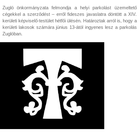
Zugló önkormányzata felmondja a helyi parkolást üzemeltető
cégekkel a szerződést – erről fideszes javaslatra döntött a XIV.
kerületi képviselő-testület hétfői ülésén. Határoztak arról is, hogy a
kerületi lakosok számára június 13-ától ingyenes lesz a parkolás
Zuglóban.