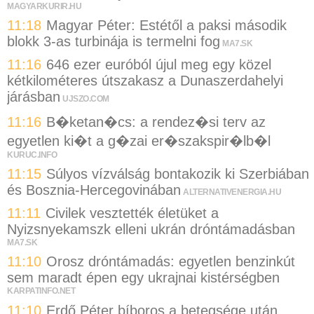
MAGYARKURIR.HU
11:18
Magyar Péter: Estétől a paksi második
blokk 3-as turbinája is termelni fog
MA7.SK
11:16
646 ezer euróból újul meg egy közel
kétkilométeres útszakasz a Dunaszerdahelyi
járásban
UJSZO.COM
11:16
B�ketan�cs: a rendez�si terv az
egyetlen ki�t a g�zai er�szakspir�lb�l
KURUC.INFO
11:15
Súlyos vízválság bontakozik ki Szerbiában
és Bosznia-Hercegovinában
ALTERNATIVENERGIA.HU
11:11
Civilek vesztették életüket a
Nyizsnyekamszk elleni ukrán dróntámadásban
MA7.SK
11:10
Orosz dróntámadás: egyetlen benzinkút
sem maradt épen egy ukrajnai kistérségben
KARPATINFO.NET
11:10
Erdő Péter bíboros a betegsége után