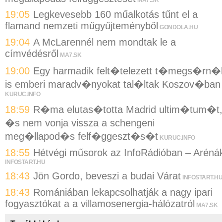
19:05
Legkevesebb 160 műalkotás tűnt el a
flamand nemzeti műgyűjteményből
GONDOLA.HU
19:04
A McLarennél nem mondtak le a
címvédésről
MA7.SK
19:00
Egy harmadik felt�telezett t�megs�rn�
is emberi maradv�nyokat tal�ltak Koszov�ban
KURUC.INFO
18:59
R�ma elutas�totta Madrid ultim�tum�t
�s nem vonja vissza a schengeni
meg�llapod�s felf�ggeszt�s�t
KURUC.INFO
18:55
Hétvégi műsorok az InfoRádióban – Aréná
INFOSTART.HU
18:43
Jön Gordo, beveszi a budai Várat
INFOSTART.H
18:43
Romániában lekapcsolhatják a nagy ipari
fogyasztókat a a villamosenergia-hálózatról
MA7.SK