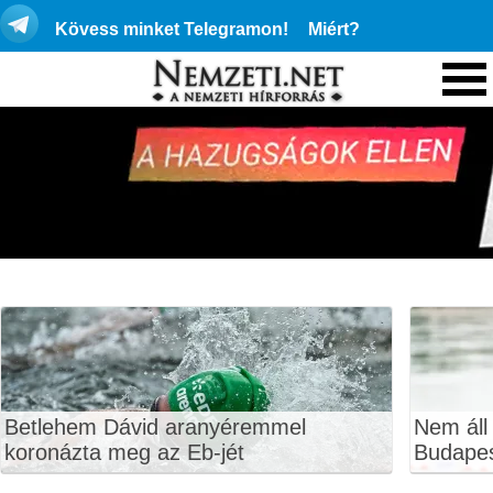
Kövess minket Telegramon!
Miért?
Betlehem Dávid aranyéremmel
Nem áll
koronázta meg az Eb-jét
Budape