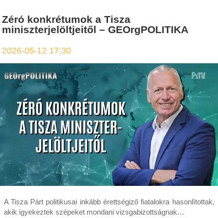
Zéró konkrétumok a Tisza
miniszterjelöltjeitől – GEOrgPOLITIKA
2026-05-12 17:30
A Tisza Párt politikusai inkább érettségiző fiatalokra hasonlítottak,
akik igyekeztek szépeket mondani vizsgabizottságnak…