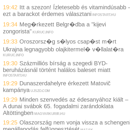
19:42
Itt a szezon! Ízletesebb és vitamindúsabb 
ezt a barackot érdemes választani
INFOSTART.HU
19:34
Meg�rkezett Belgr�dba a "kijevi
zongorista"
KURUC.INFO
19:33
Oroszorsz�g s�lyos csap�st m�rt
Ukrajna legnagyobb olajkitermel� v�llalat�ra
KURUC.INFO
19:30
Százmilliós bírság a szegedi BYD-
beruházásnál történt halálos baleset miatt
INFOSTART.HU
19:29
Dunaszerdahelyre érkezett Matovič
kampánya
UJSZO.COM
19:29
Minden szenvedés az édesanyához kiált –
A dunai svábok 65. fogadalmi zarándoklata
Altöttingben
MAGYARKURIR.HU
19:25
Olaszország nem vonja vissza a schengen
megállapodás felfüggesztését
MA7.SK