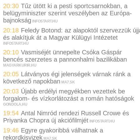
20:30
Tűz ütött ki a pesti sportcsarnokban, a
belügyminiszter szerint veszélyben az Európa-
bajnokság
INFOSTART.HU
20:18
Feledy Botond: az alapoktól szervezzük újj
és alakítjuk át a Magyar Külügyi Intézetet
INFOSTART.HU
20:10
Vasmiséjét ünnepelte Csóka Gáspár
bencés szerzetes a pannonhalmi bazilikában
MAGYARKURIR.HU
20:05
Látványos égi jelenségek várnak ránk a
következő napokban
MA7.SK
20:03
Újabb erdélyi megyékben vezettek be
forgalom- és vízkorlátozást a román hatóságok
GONDOLA.HU
19:54
Antal Nimród rendezi Russell Crowe és
Priyanka Chopra új akciófilmjét
INFOSTART.HU
19:46
Egyre gyakoribbá válhatnak a
rekordkisvizek
MA7.SK