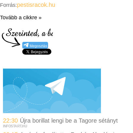
pestisracok.hu
Forrás:
Tovább a cikkre »
Megosztás
22:30
Újra borillat lengi be a Tagore sétányt
INFOSTART.HU