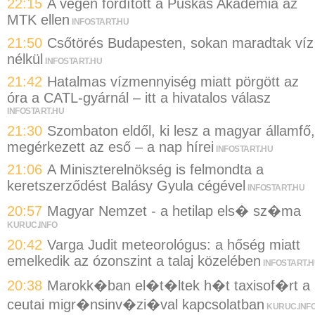
22:15
A végén fordított a Puskás Akadémia az
MTK ellen
INFOSTART.HU
21:50
Csőtörés Budapesten, sokan maradtak víz
nélkül
INFOSTART.HU
21:42
Hatalmas vízmennyiség miatt pörgött az
óra a CATL-gyárnál – itt a hivatalos válasz
INFOSTART.HU
21:30
Szombaton eldől, ki lesz a magyar államfő,
megérkezett az eső – a nap hírei
INFOSTART.HU
21:06
A Miniszterelnökség is felmondta a
keretszerződést Balásy Gyula cégével
INFOSTART.HU
20:57
Magyar Nemzet - a hetilap els� sz�ma
KURUC.INFO
20:42
Varga Judit meteorológus: a hőség miatt
emelkedik az ózonszint a talaj közelében
INFOSTART.
20:38
Marokk�ban el�t�ltek h�t taxisof�rt a
ceutai migr�nsinv�zi�val kapcsolatban
KURUC.INF