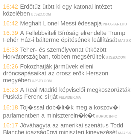
16:42
Erdőtűz ütött ki egy katonai intézet
közelében
UJSZO.COM
16:42
Meghalt Lionel Messi édesapja
INFOSTART.HU
16:39
A Fellebbviteli Bíróság elrendelte Trump
Fehér Ház-i bálterme építésének leállítását
MA7.SK
16:33
Teher- és személyvonat ütközött
Horvátországban, többen megsérültek
UJSZO.COM
16:26
Fokozhatják járművek elleni
dróncsapásaikat az orosz erők Herszon
megyében
UJSZO.COM
16:23
A Real Madrid képviselői megkoszorúzták
Puskás Ferenc sírját
FELVIDEK.MA
16:18
Toj�ssal dob�lt�k meg a koszov�i
parlamentben a minisztereln�k�t
KURUC.INFO
16:17
Jóváhagyta az amerikai szenátus Todd
Blanche igazságügyi miniszteri kinevezését
MA7.SK