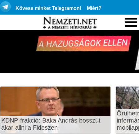
Kövess minket Telegramon!
Miért?
Örülhet
KDNP-frakció: Baka András bosszút
informá
akar állni a Fideszen
mobilapp