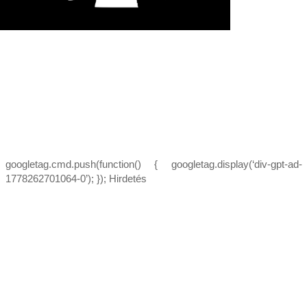
googletag.cmd.push(function() { googletag.display(‘div-gpt-ad-
1778262701064-0’); }); Hirdetés