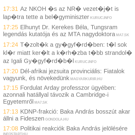
17:31
Az NKOH �s az NR� vezet�j�t is
lap�tra tette a bel�gyminiszter
KURUC.INFO
17:25
Elhunyt Dr. Kerekes Béla, Tungsram
legendás kutatója és az MTA nagydoktora
MA7.SK
17:24
T�zolt�k a gy�gyf�rd�ben: t�l sok
kl�r miatt ker�lt a k�rh�zba t�bb strandol�
az Igali Gy�gyf�rd�b�l
KURUC.INFO
17:20
Dél-afrikai jezsuita provinciális: Fiatalok
vagyunk, és növekedünk
MAGYARKURIR.HU
17:15
Fordulat Arday professzor ügyében:
azonnali hatállyal távozik a Cambridge-i
Egyetemről
MA7.SK
17:13
KDNP-frakció: Baka András bosszút akar
állni a Fideszen
GONDOLA.HU
17:08
Politikai reakciók Baka András jelölésére
INFOSTART.HU