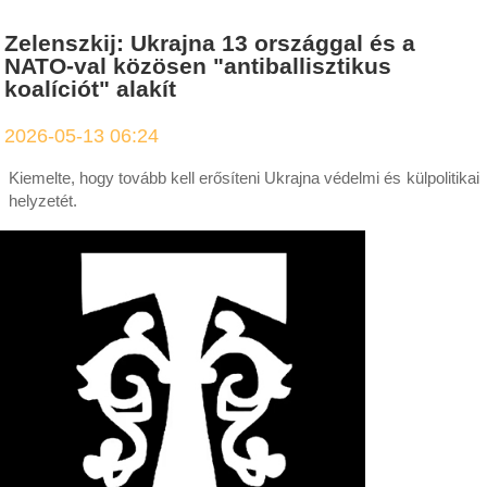
Zelenszkij: Ukrajna 13 országgal és a
NATO-val közösen "antiballisztikus
koalíciót" alakít
2026-05-13 06:24
Kiemelte, hogy tovább kell erősíteni Ukrajna védelmi és külpolitikai
helyzetét.