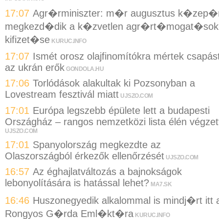
17:07
Agr�rminiszter: m�r augusztus k�zep�
megkezd�dik a k�zvetlen agr�rt�mogat�sok
kifizet�se
KURUC.INFO
17:07
Ismét orosz olajfinomítókra mértek csapás
az ukrán erők
GONDOLA.HU
17:06
Torlódások alakultak ki Pozsonyban a
Lovestream fesztivál miatt
UJSZO.COM
17:01
Európa legszebb épülete lett a budapesti
Országház – rangos nemzetközi lista élén végzet
UJSZO.COM
17:01
Spanyolország megkezdte az
Olaszországból érkezők ellenőrzését
UJSZO.COM
16:57
Az éghajlatváltozás a bajnokságok
lebonyolítására is hatással lehet?
MA7.SK
16:46
Huszonegyedik alkalommal is mindj�rt itt 
Rongyos G�rda Eml�kt�ra
KURUC.INFO