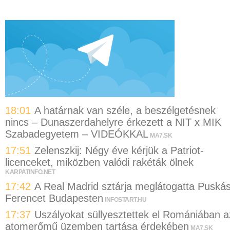
18:01
A határnak van széle, a beszélgetésnek
nincs – Dunaszerdahelyre érkezett a NIT x MIK
Szabadegyetem – VIDEÓKKAL
MA7.SK
17:51
Zelenszkij: Négy éve kérjük a Patriot-
licenceket, miközben valódi rakéták ölnek
KARPATINFO.NET
17:42
A Real Madrid sztárja meglátogatta Puská
Ferencet Budapesten
INFOSTART.HU
17:37
Uszályokat süllyesztettek el Romániában a
atomerőmű üzemben tartása érdekében
MA7.SK