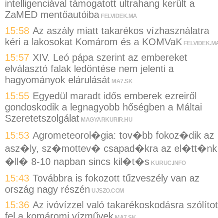
intelligenciával támogatott ultrahang került a
ZaMED mentőautóiba
FELVIDEK.MA
15:58
Az aszály miatt takarékos vízhasználatra
kéri a lakosokat Komárom és a KOMVaK
FELVIDEK.M
15:57
XIV. Leó pápa szerint az embereket
elválasztó falak ledöntése nem jelenti a
hagyományok elárulását
MA7.SK
15:55
Egyedül maradt idős emberek ezreiről
gondoskodik a legnagyobb hőségben a Máltai
Szeretetszolgálat
MAGYARKURIR.HU
15:53
Agrometeorol�gia: tov�bb fokoz�dik az
asz�ly, sz�mottev� csapad�kra az el�tt�nk
�ll� 8-10 napban sincs kil�t�s
KURUC.INFO
15:43
Továbbra is fokozott tűzveszély van az
ország nagy részén
UJSZO.COM
15:36
Az ivóvízzel való takarékoskodásra szólítot
fel a komáromi vízművek
MA7.SK