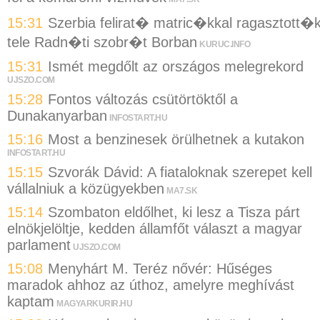
15:31
Szerbia felirat� matric�kkal ragasztott�
tele Radn�ti szobr�t Borban
KURUC.INFO
15:31
Ismét megdőlt az országos melegrekord
UJSZO.COM
15:28
Fontos változás csütörtöktől a
Dunakanyarban
INFOSTART.HU
15:16
Most a benzinesek örülhetnek a kutakon
INFOSTART.HU
15:15
Szvorák Dávid: A fiataloknak szerepet kell
vállalniuk a közügyekben
MA7.SK
15:14
Szombaton eldőlhet, ki lesz a Tisza párt
elnökjelöltje, kedden államfőt választ a magyar
parlament
UJSZO.COM
15:08
Menyhárt M. Teréz nővér: Hűséges
maradok ahhoz az úthoz, amelyre meghívást
kaptam
MAGYARKURIR.HU