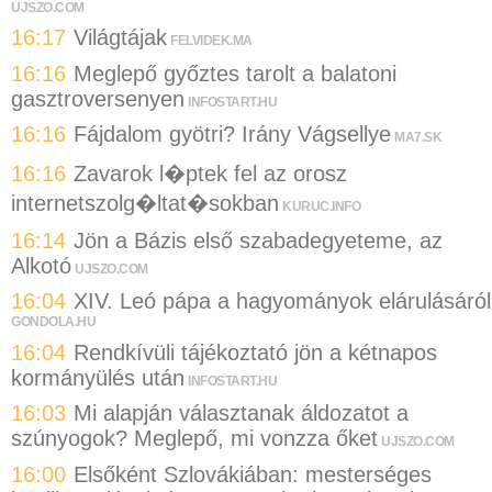
UJSZO.COM
16:17
Világtájak
FELVIDEK.MA
16:16
Meglepő győztes tarolt a balatoni
gasztroversenyen
INFOSTART.HU
16:16
Fájdalom gyötri? Irány Vágsellye
MA7.SK
16:16
Zavarok l�ptek fel az orosz
internetszolg�ltat�sokban
KURUC.INFO
16:14
Jön a Bázis első szabadegyeteme, az
Alkotó
UJSZO.COM
16:04
XIV. Leó pápa a hagyományok elárulásáról
GONDOLA.HU
16:04
Rendkívüli tájékoztató jön a kétnapos
kormányülés után
INFOSTART.HU
16:03
Mi alapján választanak áldozatot a
szúnyogok? Meglepő, mi vonzza őket
UJSZO.COM
16:00
Elsőként Szlovákiában: mesterséges