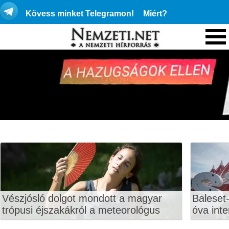
Kövess minket Telegramon!
Miért?
Vészjósló dolgot mondott a magyar
Baleset-
trópusi éjszakákról a meteorológus
óva inte