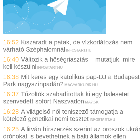
16:52
Kiszáradt a patak, de vízkorlátozás nem
várható Széphalomnál
INFOSTART.HU
16:40
Változik a hőségriasztás – mutatjuk, mire
kell készülni
INFOSTART.HU
16:38
Mit keres egy katolikus pap-DJ a Budapest
Park nagyszínpadán?
MAGYARKURIR.HU
16:37
Tűzoltók szabadítottak ki egy balesetet
szenvedett sofőrt Naszvadon
MA7.SK
16:28
A világelső női teniszező támogatja a
kötelező genetikai nemi tesztet
INFOSTART.HU
16:25
A litván hírszerzés szerint az oroszok ukrá
drónokat is bevethetnek a balti államok ellen