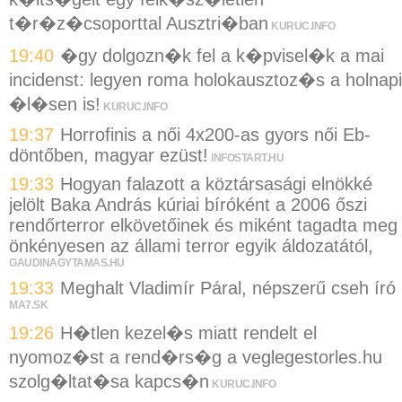
t�r�z�csoporttal Ausztri�ban
KURUC.INFO
19:40
�gy dolgozn�k fel a k�pvisel�k a mai
incidenst: legyen roma holokausztoz�s a holnapi
�l�sen is!
KURUC.INFO
19:37
Horrofinis a női 4x200-as gyors női Eb-
döntőben, magyar ezüst!
INFOSTART.HU
19:33
Hogyan falazott a köztársasági elnökké
jelölt Baka András kúriai bíróként a 2006 őszi
rendőrterror elkövetőinek és miként tagadta meg
önkényesen az állami terror egyik áldozatától,
GAUDINAGYTAMAS.HU
19:33
Meghalt Vladimír Páral, népszerű cseh író
MA7.SK
19:26
H�tlen kezel�s miatt rendelt el
nyomoz�st a rend�rs�g a veglegestorles.hu
szolg�ltat�sa kapcs�n
KURUC.INFO