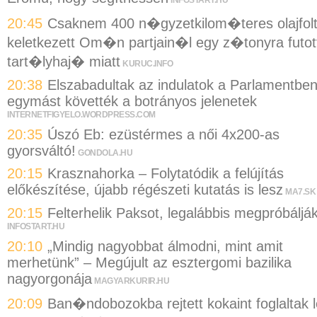
20:45
Csaknem 400 n�gyzetkilom�teres olajfol
keletkezett Om�n partjain�l egy z�tonyra futot
tart�lyhaj� miatt
KURUC.INFO
20:38
Elszabadultak az indulatok a Parlamentben
egymást követték a botrányos jelenetek
INTERNETFIGYELO.WORDPRESS.COM
20:35
Úszó Eb: ezüstérmes a női 4x200-as
gyorsváltó!
GONDOLA.HU
20:15
Krasznahorka – Folytatódik a felújítás
előkészítése, újabb régészeti kutatás is lesz
MA7.SK
20:15
Felterhelik Paksot, legalábbis megpróbáljá
INFOSTART.HU
20:10
„Mindig nagyobbat álmodni, mint amit
merhetünk” – Megújult az esztergomi bazilika
nagyorgonája
MAGYARKURIR.HU
20:09
Ban�ndobozokba rejtett kokaint foglaltak l