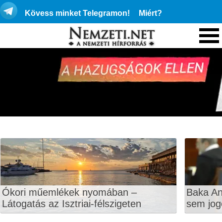
Kövess minket Telegramon!
Miért?
Ókori műemlékek nyomában –
Baka An
Látogatás az Isztriai-félszigeten
sem jog