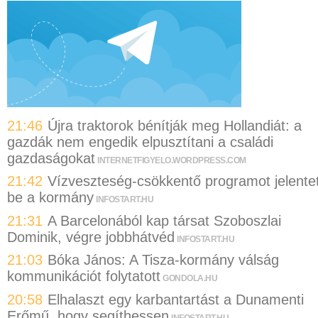
21:46
Újra traktorok bénítják meg Hollandiát: a
gazdák nem engedik elpusztítani a családi
gazdaságokat
INTERNETFIGYELO.WORDPRESS.COM
21:42
Vízveszteség-csökkentő programot jelentet
be a kormány
INFOSTART.HU
21:31
A Barcelonából kap társat Szoboszlai
Dominik, végre jobbhátvéd
INFOSTART.HU
21:03
Bóka János: A Tisza-kormány válság
kommunikációt folytatott
GONDOLA.HU
20:58
Elhalaszt egy karbantartást a Dunamenti
Erőmű, hogy segíthessen
INFOSTART.HU