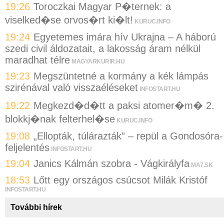
19:26
Toroczkai Magyar P�ternek: a
viselked�se orvos�rt ki�lt!
KURUC.INFO
19:24
Egyetemes imára hív Ukrajna – A háború
szedi civil áldozatait, a lakosság áram nélkül
maradhat télre
MAGYARKURIR.HU
19:23
Megszüntetné a kormány a kék lámpás
szirénával való visszaéléseket
INFOSTART.HU
19:22
Megkezd�d�tt a paksi atomer�m� 2.
blokkj�nak felterhel�se
KURUC.INFO
19:08
„Ellopták, túlárazták” – repül a Gondosóra-
feljelentés
INFOSTART.HU
19:04
Janics Kálmán szobra - Vágkirályfa
MA7.SK
18:53
Lőtt egy országos csúcsot Milák Kristóf
INFOSTART.HU
További hírek