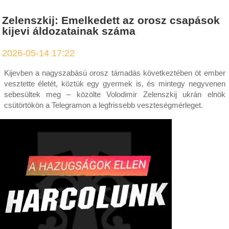
Zelenszkij: Emelkedett az orosz csapások
kijevi áldozatainak száma
2026-05-14 17:22
Kijevben a nagyszabású orosz támadás következtében öt ember
vesztette életét, köztük egy gyermek is, és mintegy negyvenen
sebesültek meg – közölte Volodimir Zelenszkij ukrán elnök
csütörtökön a Telegramon a legfrissebb veszteségmérleget.