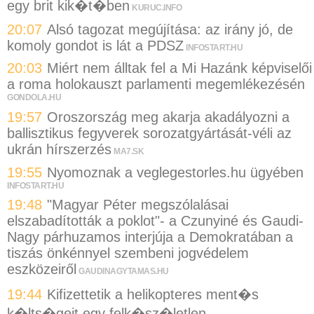
egy brit kik�t�ben
KURUC.INFO
20:07
Alsó tagozat megújítása: az irány jó, de
komoly gondot is lát a PDSZ
INFOSTART.HU
20:03
Miért nem álltak fel a Mi Hazánk képviselői
a roma holokauszt parlamenti megemlékezésén
GONDOLA.HU
19:57
Oroszország meg akarja akadályozni a
ballisztikus fegyverek sorozatgyártását-véli az
ukrán hírszerzés
MA7.SK
19:55
Nyomoznak a veglegestorles.hu ügyében
INFOSTART.HU
19:48
"Magyar Péter megszólalásai
elszabadították a poklot"- a Czunyiné és Gaudi-
Nagy párhuzamos interjúja a Demokratában a
tiszás önkénnyel szembeni jogvédelem
eszközeiről
GAUDINAGYTAMAS.HU
19:44
Kifizettetik a helikopteres ment�s
k�lts�geit egy felk�sz�letlen