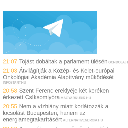
21:07
Tojást dobáltak a parlament ülésén
GONDOLA.
21:03
Átvilágítják a Közép- és Kelet-európai
Onkológiai Akadémia Alapítvány működését
INFOSTART.HU
20:58
Szent Ferenc ereklyéje két keréken
érkezett Csíksomlyóra
MAGYARKURIR.HU
20:55
Nem a vízhiány miatt korlátozzák a
locsolást Budapesten, hanem az
energiamegtakarításért
ALTERNATIVENERGIA.HU