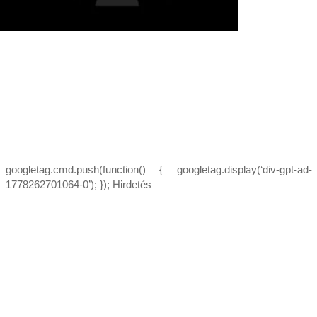
googletag.cmd.push(function() { googletag.display(‘div-gpt-ad-
1778262701064-0’); }); Hirdetés