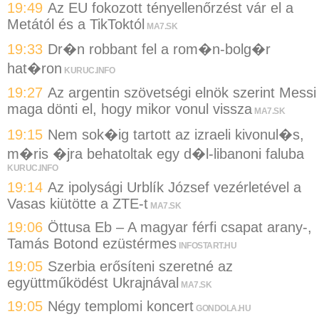
19:49
Az EU fokozott tényellenőrzést vár el a
Metától és a TikToktól
MA7.SK
19:33
Dr�n robbant fel a rom�n-bolg�r
hat�ron
KURUC.INFO
19:27
Az argentin szövetségi elnök szerint Messi
maga dönti el, hogy mikor vonul vissza
MA7.SK
19:15
Nem sok�ig tartott az izraeli kivonul�s,
m�ris �jra behatoltak egy d�l-libanoni faluba
KURUC.INFO
19:14
Az ipolysági Urblík József vezérletével a
Vasas kiütötte a ZTE-t
MA7.SK
19:06
Öttusa Eb – A magyar férfi csapat arany-,
Tamás Botond ezüstérmes
INFOSTART.HU
19:05
Szerbia erősíteni szeretné az
együttműködést Ukrajnával
MA7.SK
19:05
Négy templomi koncert
GONDOLA.HU