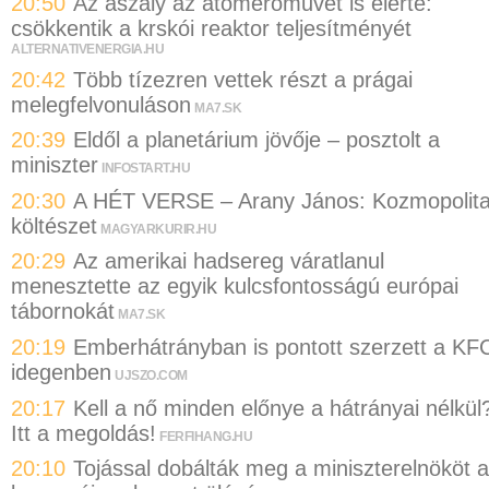
20:50
Az aszály az atomerőművet is elérte:
csökkentik a krskói reaktor teljesítményét
ALTERNATIVENERGIA.HU
20:42
Több tízezren vettek részt a prágai
melegfelvonuláson
MA7.SK
20:39
Eldől a planetárium jövője – posztolt a
miniszter
INFOSTART.HU
20:30
A HÉT VERSE – Arany János: Kozmopolit
költészet
MAGYARKURIR.HU
20:29
Az amerikai hadsereg váratlanul
menesztette az egyik kulcsfontosságú európai
tábornokát
MA7.SK
20:19
Emberhátrányban is pontott szerzett a KF
idegenben
UJSZO.COM
20:17
Kell a nő minden előnye a hátrányai nélkül
Itt a megoldás!
FERFIHANG.HU
20:10
Tojással dobálták meg a miniszterelnököt a