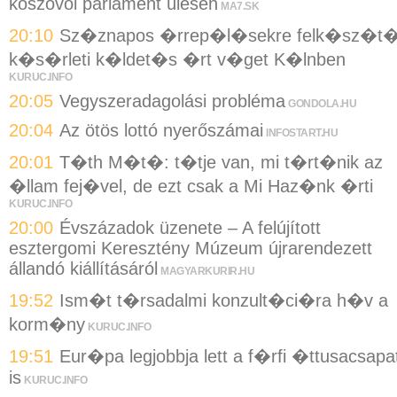
koszovói parlament ülésén
MA7.SK
20:10
Sz�znapos �rrep�l�sekre felk�sz�t
k�s�rleti k�ldet�s �rt v�get K�lnben
KURUC.INFO
20:05
Vegyszeradagolási probléma
GONDOLA.HU
20:04
Az ötös lottó nyerőszámai
INFOSTART.HU
20:01
T�th M�t�: t�tje van, mi t�rt�nik az
�llam fej�vel, de ezt csak a Mi Haz�nk �rti
KURUC.INFO
20:00
Évszázadok üzenete – A felújított
esztergomi Keresztény Múzeum újrarendezett
állandó kiállításáról
MAGYARKURIR.HU
19:52
Ism�t t�rsadalmi konzult�ci�ra h�v a
korm�ny
KURUC.INFO
19:51
Eur�pa legjobbja lett a f�rfi �ttusacsapa
is
KURUC.INFO