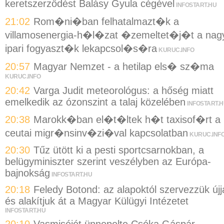
keretszerződést Balásy Gyula cégével
INFOSTART.HU
21:02
Rom�ni�ban felhatalmazt�k a
villamosenergia-h�l�zat �zemeltet�j�t a nag
ipari fogyaszt�k lekapcsol�s�ra
KURUC.INFO
20:57
Magyar Nemzet - a hetilap els� sz�ma
KURUC.INFO
20:42
Varga Judit meteorológus: a hőség miatt
emelkedik az ózonszint a talaj közelében
INFOSTART.
20:38
Marokk�ban el�t�ltek h�t taxisof�rt a
ceutai migr�nsinv�zi�val kapcsolatban
KURUC.INF
20:30
Tűz ütött ki a pesti sportcsarnokban, a
belügyminiszter szerint veszélyben az Európa-
bajnokság
INFOSTART.HU
20:18
Feledy Botond: az alapoktól szervezzük újj
és alakítjuk át a Magyar Külügyi Intézetet
INFOSTART.HU