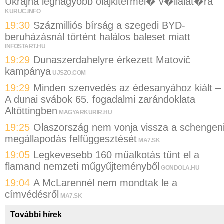
Ukrajna legnagyobb olajkitermel� v�llalat�ra
KURUC.INFO
19:30
Százmilliós bírság a szegedi BYD-
beruházásnál történt halálos baleset miatt
INFOSTART.HU
19:29
Dunaszerdahelyre érkezett Matovič
kampánya
UJSZO.COM
19:29
Minden szenvedés az édesanyához kiált –
A dunai svábok 65. fogadalmi zarándoklata
Altöttingben
MAGYARKURIR.HU
19:25
Olaszország nem vonja vissza a schengen
megállapodás felfüggesztését
MA7.SK
19:05
Legkevesebb 160 műalkotás tűnt el a
flamand nemzeti műgyűjteményből
GONDOLA.HU
19:04
A McLarennél nem mondtak le a
címvédésről
MA7.SK
További hírek