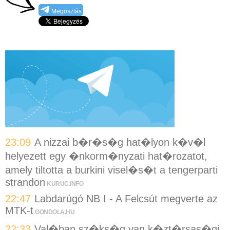
Megosztás
23:09
A nizzai b�r�s�g hat�lyon k�v�l
helyezett egy �nkorm�nyzati hat�rozatot,
amely tiltotta a burkini visel�s�t a tengerparti
strandon
KURUC.INFO
22:47
Labdarúgó NB I - A Felcsút megverte az
MTK-t
GONDOLA.HU
22:33
Val�ban sz�ks�g van k�zt�rsas�gi