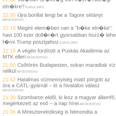
eln�kre?
KURUC.INFO
22:30
Újra borillat lengi be a Tagore sétányt
INFOSTART.HU
22:18
Megint elem�ben van a "b�ke eln�ke":
havi 100 ezer doll�r�rt gyorsabban hozz� lehe
f�rni Trump posztjaihoz
KURUC.INFO
22:15
A végén fordított a Puskás Akadémia az
MTK ellen
INFOSTART.HU
21:50
Csőtörés Budapesten, sokan maradtak víz
nélkül
INFOSTART.HU
21:42
Hatalmas vízmennyiség miatt pörgött az
óra a CATL-gyárnál – itt a hivatalos válasz
INFOSTART.HU
21:30
Szombaton eldől, ki lesz a magyar államfő,
megérkezett az eső – a nap hírei
INFOSTART.HU
21:06
A Miniszterelnökség is felmondta a