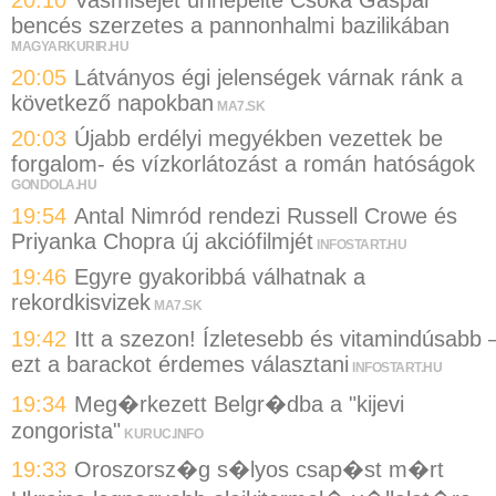
20:10
Vasmiséjét ünnepelte Csóka Gáspár
bencés szerzetes a pannonhalmi bazilikában
MAGYARKURIR.HU
20:05
Látványos égi jelenségek várnak ránk a
következő napokban
MA7.SK
20:03
Újabb erdélyi megyékben vezettek be
forgalom- és vízkorlátozást a román hatóságok
GONDOLA.HU
19:54
Antal Nimród rendezi Russell Crowe és
Priyanka Chopra új akciófilmjét
INFOSTART.HU
19:46
Egyre gyakoribbá válhatnak a
rekordkisvizek
MA7.SK
19:42
Itt a szezon! Ízletesebb és vitamindúsabb 
ezt a barackot érdemes választani
INFOSTART.HU
19:34
Meg�rkezett Belgr�dba a "kijevi
zongorista"
KURUC.INFO
19:33
Oroszorsz�g s�lyos csap�st m�rt