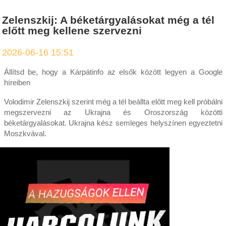
Zelenszkij: A béketárgyalásokat még a tél
előtt meg kellene szervezni
2026-06-16 15:51
Állítsd be, hogy a Kárpátinfo az elsők között legyen a Google
híreiben
Volodimir Zelenszkij szerint még a tél beállta előtt meg kell próbálni
megszervezni az Ukrajna és Oroszország közötti
béketárgyalásokat. Ukrajna kész semleges helyszínen egyeztetni
Moszkvával.