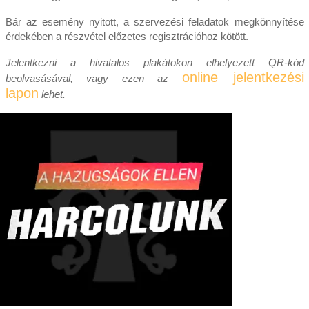
Bár az esemény nyitott, a szervezési feladatok megkönnyítése
érdekében a részvétel előzetes regisztrációhoz kötött.
Jelentkezni a hivatalos plakátokon elhelyezett QR-kód
online jelentkezési
beolvasásával, vagy ezen az
lapon
lehet.