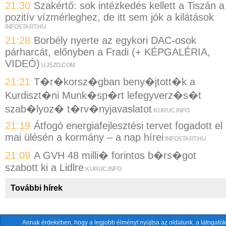
21:30
Szakértő: sok intézkedés kellett a Tiszán a
pozitív vízmérleghez, de itt sem jók a kilátások
INFOSTART.HU
21:28
Borbély nyerte az egykori DAC-osok
párharcát, előnyben a Fradi (+ KÉPGALÉRIA,
VIDEÓ)
UJSZO.COM
21:21
T�r�korsz�gban beny�jtott�k a
Kurdiszt�ni Munk�sp�rt lefegyverz�s�t
szab�lyoz� t�rv�nyjavaslatot
KURUC.INFO
21:19
Átfogó energiafejlesztési tervet fogadott el
mai ülésén a kormány – a nap hírei
INFOSTART.HU
21:09
A GVH 48 milli� forintos b�rs�got
szabott ki a Lidlre
KURUC.INFO
További hírek
Annak érdekében, hogy a legjobb élményt nyújtsa az oldalunk, a látogatók