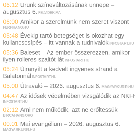
06:12
Urunk színeváltozásának ünnepe –
augusztus 6.
FELVIDEK.MA
06:00
Amikor a szerelmünk nem szeret viszont
FERFIHANG.HU
05:48
Évekig tartó betegséget is okozhat egy
kullancscsípés – itt vannak a tudnivalók
INFOSTART.HU
05:36
Baleset – Az ember összerezzen, amikor
ilyen rolleres szaltót lát
INFOSTART.HU
05:24
Újranyílt a kedvelt ingyenes strand a
Balatonnál
INFOSTART.HU
05:00
Útravaló – 2026. augusztus 6.
MAGYARKURIR.HU
04:47
Az idősek védelmében vizsgálódik az NKF
INFOSTART.HU
02:12
Ami nem működik, azt ne erőltessük
BIRCAHANG.ORG
00:01
Mai evangélium – 2026. augusztus 6.
MAGYARKURIR.HU