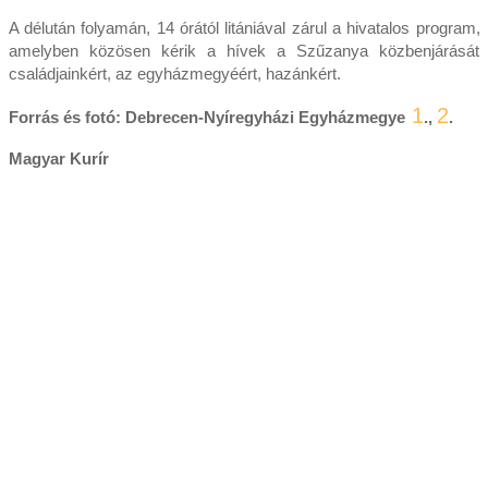
A délután folyamán, 14 órától litániával zárul a hivatalos program,
amelyben közösen kérik a hívek a Szűzanya közbenjárását
családjainkért, az egyházmegyéért, hazánkért.
1
2
Forrás és fotó: Debrecen-Nyíregyházi Egyházmegye
.,
.
Magyar Kurír