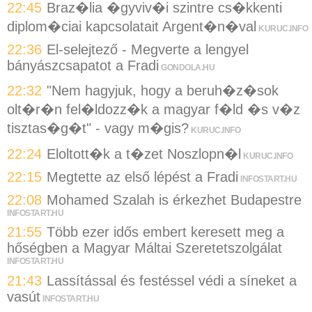
22:45
Braz�lia �gyviv�i szintre cs�kkenti
diplom�ciai kapcsolatait Argent�n�val
KURUC.INFO
22:36
El-selejtező - Megverte a lengyel
bányászcsapatot a Fradi
GONDOLA.HU
22:32
"Nem hagyjuk, hogy a beruh�z�sok
olt�r�n fel�ldozz�k a magyar f�ld �s v�z
tisztas�g�t" - vagy m�gis?
KURUC.INFO
22:24
Eloltott�k a t�zet Noszlopn�l
KURUC.INFO
22:15
Megtette az első lépést a Fradi
INFOSTART.HU
22:08
Mohamed Szalah is érkezhet Budapestre
INFOSTART.HU
21:55
Több ezer idős embert keresett meg a
hőségben a Magyar Máltai Szeretetszolgálat
INFOSTART.HU
21:43
Lassítással és festéssel védi a síneket a
vasút
INFOSTART.HU