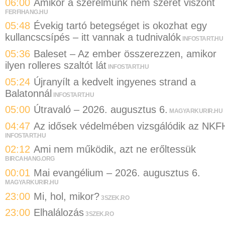
06:00
Amikor a szerelmünk nem szeret viszont
FERFIHANG.HU
05:48
Évekig tartó betegséget is okozhat egy
kullancscsípés – itt vannak a tudnivalók
INFOSTART.HU
05:36
Baleset – Az ember összerezzen, amikor
ilyen rolleres szaltót lát
INFOSTART.HU
05:24
Újranyílt a kedvelt ingyenes strand a
Balatonnál
INFOSTART.HU
05:00
Útravaló – 2026. augusztus 6.
MAGYARKURIR.HU
04:47
Az idősek védelmében vizsgálódik az NKF
INFOSTART.HU
02:12
Ami nem működik, azt ne erőltessük
BIRCAHANG.ORG
00:01
Mai evangélium – 2026. augusztus 6.
MAGYARKURIR.HU
23:00
Mi, hol, mikor?
3SZEK.RO
23:00
Elhalálozás
3SZEK.RO