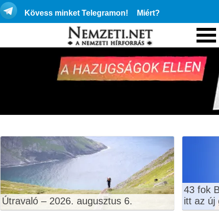
Kövess minket Telegramon!
Miért?
43 fok 
Útravaló – 2026. augusztus 6.
itt az ú