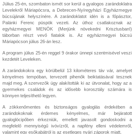
Július 25-én, szombaton ismét sor kerül a gyalogos zarándoklatra
Levelekről Máriapócsra, a Debrecen-Nyíregyházi Egyházmegye
búcsújának helyszínére. A zarándoklatot idén is a főpásztor,
Palánki Ferenc püspök vezeti. Az úthoz csatlakoznak az
egyházmegyei MENÖK (Merjünk növekedni Krisztusban!)
táborban részt vevő fiatalok is. Az egyházmegyei búcsú
Máriapócson július 26-án lesz.
A program július 25-én reggel 9 órakor ünnepi szentmisével veszi
kezdetét Leveleken.
A zarándokokra egy körülbelül 13 kilométeres táv vár, amelyet
kényelmes tempóban, tervezett pihenők beiktatásával tesznek
majd meg. A szervezők úgy alakították ki az útvonalat, hogy az a
gyermekes családok és az idősebb korosztály számára is
könnyen teljesíthető legyen.
A zökkenőmentes és biztonságos gyaloglás érdekében a
zarándokoknak érdemes kényelmes, már bejáratott
gyaloglócipőben érkezniük, emellett javasolt gondoskodni a
megfelelő mennyiségű ivóvízről, a napfény elleni védelemről,
valamint egy esőkabátról is az esetleges nyári záporok miatt.