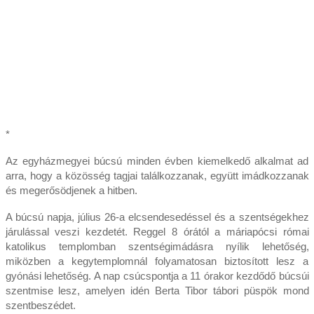
*
Az egyházmegyei búcsú minden évben kiemelkedő alkalmat ad
arra, hogy a közösség tagjai találkozzanak, együtt imádkozzanak
és megerősödjenek a hitben.
A búcsú napja, július 26-a elcsendesedéssel és a szentségekhez
járulással veszi kezdetét. Reggel 8 órától a máriapócsi római
katolikus templomban szentségimádásra nyílik lehetőség,
miközben a kegytemplomnál folyamatosan biztosított lesz a
gyónási lehetőség. A nap csúcspontja a 11 órakor kezdődő búcsúi
szentmise lesz, amelyen idén Berta Tibor tábori püspök mond
szentbeszédet.