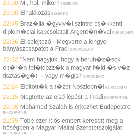
23:00
Mi, hol, mikor?
3SZEK.RO
23:00
Elhalálozás
3SZEK.RO
22:45
Braz�lia �gyviv�i szintre cs�kkenti
diplom�ciai kapcsolatait Argent�n�val
KURUC.INFO
22:36
El-selejtező - Megverte a lengyel
bányászcsapatot a Fradi
GONDOLA.HU
22:32
"Nem hagyjuk, hogy a beruh�z�sok
olt�r�n fel�ldozz�k a magyar f�ld �s v�z
tisztas�g�t" - vagy m�gis?
KURUC.INFO
22:24
Eloltott�k a t�zet Noszlopn�l
KURUC.INFO
22:15
Megtette az első lépést a Fradi
INFOSTART.HU
22:08
Mohamed Szalah is érkezhet Budapestre
INFOSTART.HU
21:55
Több ezer idős embert keresett meg a
hőségben a Magyar Máltai Szeretetszolgálat
INFOSTART.HU