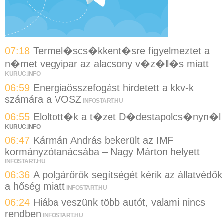
07:18
Termel�scs�kkent�sre figyelmeztet a
n�met vegyipar az alacsony v�z�ll�s miatt
KURUC.INFO
06:59
Energiaösszefogást hirdetett a kkv-k
számára a VOSZ
INFOSTART.HU
06:55
Eloltott�k a t�zet D�destapolcs�nyn�l
KURUC.INFO
06:47
Kármán András bekerült az IMF
kormányzótanácsába – Nagy Márton helyett
INFOSTART.HU
06:36
A polgárőrök segítségét kérik az állatvédők
a hőség miatt
INFOSTART.HU
06:24
Hiába veszünk több autót, valami nincs
rendben
INFOSTART.HU