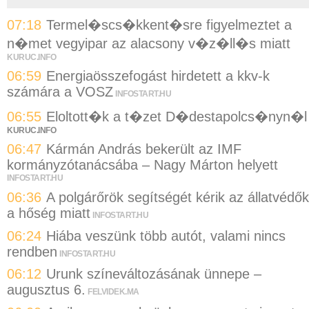
07:18
Termel�scs�kkent�sre figyelmeztet a
n�met vegyipar az alacsony v�z�ll�s miatt
KURUC.INFO
06:59
Energiaösszefogást hirdetett a kkv-k
számára a VOSZ
INFOSTART.HU
06:55
Eloltott�k a t�zet D�destapolcs�nyn�l
KURUC.INFO
06:47
Kármán András bekerült az IMF
kormányzótanácsába – Nagy Márton helyett
INFOSTART.HU
06:36
A polgárőrök segítségét kérik az állatvédők
a hőség miatt
INFOSTART.HU
06:24
Hiába veszünk több autót, valami nincs
rendben
INFOSTART.HU
06:12
Urunk színeváltozásának ünnepe –
augusztus 6.
FELVIDEK.MA