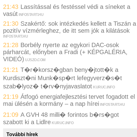
21:43
Lassítással és festéssel védi a síneket a
vasút
INFOSTART.HU
21:30
Szakértő: sok intézkedés kellett a Tiszán a
pozitív vízmérleghez, de itt sem jók a kilátások
INFOSTART.HU
21:28
Borbély nyerte az egykori DAC-osok
párharcát, előnyben a Fradi (+ KÉPGALÉRIA,
VIDEÓ)
UJSZO.COM
21:21
T�r�korsz�gban beny�jtott�k a
Kurdiszt�ni Munk�sp�rt lefegyverz�s�t
szab�lyoz� t�rv�nyjavaslatot
KURUC.INFO
21:19
Átfogó energiafejlesztési tervet fogadott el
mai ülésén a kormány – a nap hírei
INFOSTART.HU
21:09
A GVH 48 milli� forintos b�rs�got
szabott ki a Lidlre
KURUC.INFO
További hírek