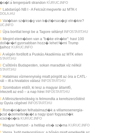
l�s�t a tengerparti strandon
KURUC.INFO
7
Labdarúgó NB I - A Felcsút megverte az MTK-t
DOLA.HU
3
Val�ban sz�ks�g van k�zt�rsas�gi eln�kre?
UC.INFO
0
Újra borillat lengi be a Tagore sétányt
INFOSTART.HU
8
Megint elem�ben van a "b�ke eln�ke": havi 100
 doll�r�rt gyorsabban hozz� lehet f�rni Trump
tjaihoz
KURUC.INFO
5
A végén fordított a Puskás Akadémia az MTK ellen
START.HU
0
Csőtörés Budapesten, sokan maradtak víz nélkül
START.HU
2
Hatalmas vízmennyiség miatt pörgött az óra a CATL-
ál – itt a hivatalos válasz
INFOSTART.HU
0
Szombaton eldől, ki lesz a magyar államfő,
rkezett az eső – a nap hírei
INFOSTART.HU
6
A Miniszterelnökség is felmondta a keretszerződést
sy Gyula cégével
INFOSTART.HU
2
Rom�ni�ban felhatalmazt�k a villamosenergia-
zat �zemeltet�j�t a nagy ipari fogyaszt�k
pcsol�s�ra
KURUC.INFO
7
Magyar Nemzet - a hetilap els� sz�ma
KURUC.INFO
2
Varga Judit meteorológus: a hőség miatt emelkedik az