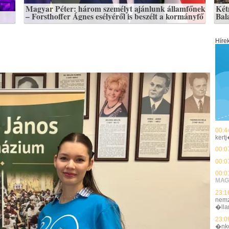
Magyar Péter: három személyt ajánlunk államfőnek
Kétm
– Forsthoffer Ágnes esélyéről is beszélt a kormányfő
Bal
Híre
00:4
kert
00:0
00:0
00:0
MAG
23:1
nemz
�ll
23:0
�nko