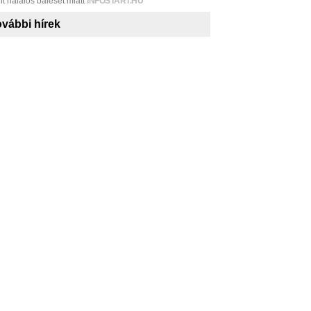
nt halálos baleset miatt
INFOSTART.HU
vábbi hírek