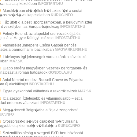
szint a talaj közelében
INFOSTART.HU
8
Marokk�ban el�t�ltek h�t taxisof�rt a ceutai
�nsinv�zi�val kapcsolatban
KURUC.INFO
0
Tűz ütött ki a pesti sportcsarnokban, a belügyminiszter
int veszélyben az Európa-bajnokság
INFOSTART.HU
8
Feledy Botond: az alapoktól szervezzük újjá és
tjuk át a Magyar Külügyi Intézetet
INFOSTART.HU
0
Vasmiséjét ünnepelte Csóka Gáspár bencés
zetes a pannonhalmi bazilikában
MAGYARKURIR.HU
5
Látványos égi jelenségek várnak ránk a következő
okban
MA7.SK
3
Újabb erdélyi megyékben vezettek be forgalom- és
orlátozást a román hatóságok
GONDOLA.HU
4
Antal Nimród rendezi Russell Crowe és Priyanka
a új akciófilmjét
INFOSTART.HU
6
Egyre gyakoribbá válhatnak a rekordkisvizek
MA7.SK
2
Itt a szezon! Ízletesebb és vitamindúsabb – ezt a
ckot érdemes választani
INFOSTART.HU
4
Meg�rkezett Belgr�dba a "kijevi zongorista"
UC.INFO
3
Oroszorsz�g s�lyos csap�st m�rt Ukrajna
agyobb olajkitermel� v�llalat�ra
KURUC.INFO
0
Százmilliós bírság a szegedi BYD-beruházásnál