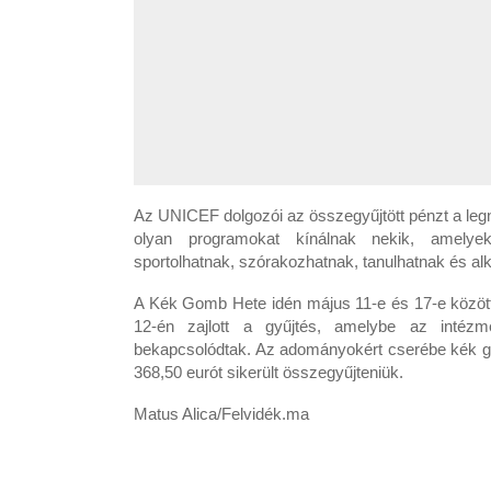
Az UNICEF dolgozói az összegyűjtött pénzt a legn
olyan programokat kínálnak nekik, amelyek
sportolhatnak, szórakozhatnak, tanulhatnak és al
A Kék Gomb Hete idén május 11-e és 17-e közö
12-én zajlott a gyűjtés, amelybe az intézm
bekapcsolódtak. Az adományokért cserébe kék go
368,50 eurót sikerült összegyűjteniük.
Matus Alica/Felvidék.ma