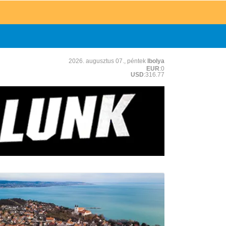
2026. augusztus 07., péntek
Ibolya
EUR
:0
USD
:316.77