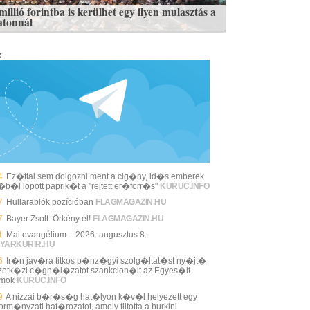
illió forintba is kerülhet egy ilyen mulasztás a
atonnál
k
4
Ez�ttal sem dolgozni ment a cig�ny, id�s emberek
j�b�l lopott paprik�t a "rejtett er�forr�s"
KURUC.INFO
7
Hullarablók pozícióban
FLAGMAGAZIN.HU
7
Bayer Zsolt: Örkény él!
FLAGMAGAZIN.HU
1
Mai evangélium – 2026. augusztus 8.
YARKURIR.HU
6
Ir�n jav�ra titkos p�nz�gyi szolg�ltat�st ny�jt�
etk�zi c�gh�l�zatot szankcion�lt az Egyes�lt
amok
KURUC.INFO
9
A nizzai b�r�s�g hat�lyon k�v�l helyezett egy
rm�nyzati hat�rozatot, amely tiltotta a burkini