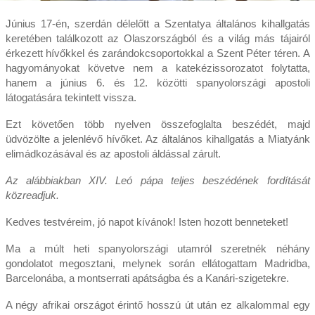
Június 17-én, szerdán délelőtt a Szentatya általános kihallgatás
keretében találkozott az Olaszországból és a világ más tájairól
érkezett hívőkkel és zarándokcsoportokkal a Szent Péter téren. A
hagyományokat követve nem a katekézissorozatot folytatta,
hanem a június 6. és 12. közötti spanyolországi apostoli
látogatására tekintett vissza.
Ezt követően több nyelven összefoglalta beszédét, majd
üdvözölte a jelenlévő hívőket. Az általános kihallgatás a Miatyánk
elimádkozásával és az apostoli áldással zárult.
Az alábbiakban XIV. Leó pápa teljes beszédének fordítását
közreadjuk.
Kedves testvéreim, jó napot kívánok! Isten hozott benneteket!
Ma a múlt heti spanyolországi utamról szeretnék néhány
gondolatot megosztani, melynek során ellátogattam Madridba,
Barcelonába, a montserrati apátságba és a Kanári-szigetekre.
A négy afrikai országot érintő hosszú út után ez alkalommal egy