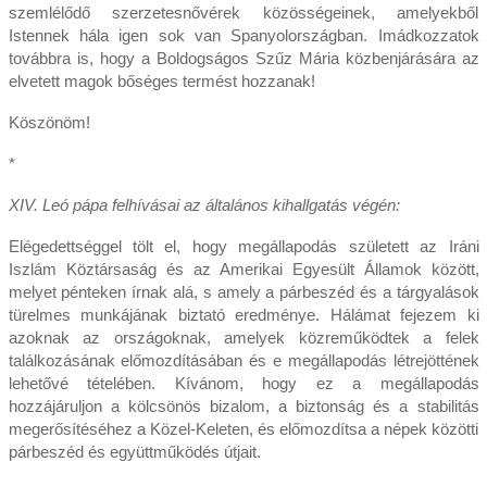
szemlélődő szerzetesnővérek közösségeinek, amelyekből
Istennek hála igen sok van Spanyolországban. Imádkozzatok
továbbra is, hogy a Boldogságos Szűz Mária közbenjárására az
elvetett magok bőséges termést hozzanak!
Köszönöm!
*
XIV. Leó pápa felhívásai az általános kihallgatás végén:
Elégedettséggel tölt el, hogy megállapodás született az Iráni
Iszlám Köztársaság és az Amerikai Egyesült Államok között,
melyet pénteken írnak alá, s amely a párbeszéd és a tárgyalások
türelmes munkájának biztató eredménye. Hálámat fejezem ki
azoknak az országoknak, amelyek közreműködtek a felek
találkozásának előmozdításában és e megállapodás létrejöttének
lehetővé tételében. Kívánom, hogy ez a megállapodás
hozzájáruljon a kölcsönös bizalom, a biztonság és a stabilitás
megerősítéséhez a Közel-Keleten, és előmozdítsa a népek közötti
párbeszéd és együttműködés útjait.