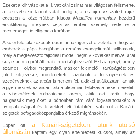
Ezeket a kihívásokat a II. vatikáni zsinat már világosan felismerte,
a rákövetkező tanítóhivatal pedig újra és újra visszatért rájuk
egészen a közelmúltban kiadott
Magnifica humanitas
kezdetű
enciklikámig, melynek célja az emberi személy védelme a
mesterséges intelligencia korában.
A különféle találkozások során annak igényét érzékeltem, hogy az
emberek a pápa hangjában a remény evangéliumát hallhassák,
mely a megtévesztő fejlődési modell negatív következményei által
súlyosan megpróbált mai emberiséghez szól. Ezt az igényt, amely
számos – olykor megrendítő, máskor felemelő – tanúságtételben
jutott kifejezésre, mindenekelőtt azoknak a kicsinyeknek és
szegényeknek az arcán ismertem fel, akikkel találkoztam: annak
a gyermeknek az arcán, aki a plébánián felolvasta nekem levelét;
a visszaélések áldozatainak arcán, akik azt kérik, hogy
hallgassák meg őket; a börtönben rám váró fogvatartottakén; a
nyugtalansággal és tervekkel teli fiatalokén; valamint a Kanári-
szigetek befogadóközpontjaiba érkező migránsokén.
a Kanári-szigeteken, utunk utolsó
Éppen ott,
állomásán
kaptam egy olyan értelmezési kulcsot, amely az