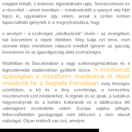
magától értődő, s érdemes elgondolkodni rajta. Természetesen ez
a részvétel – amint mondtam – mindenekelőtt a spanyol nép hitét
fejezi ki, ugyanakkor úgy vélem, annak a széles körben
tapasztalható igénynek is a megnyilvánulása, hogy
s amelyet – a szükséges „inkulturációk” révén – az evangélium
tud közvetíteni a népek életében. Meg tudja ezt tenni, mert
üzenete teljes mértékben válaszol mindkét igényre: az igazság
keresésére és az igazságosság utáni szomjúságra.
Madridban és Barcelonában a nagy székesegyházakban és a
A montserrati
legmodernebb stadionokban gyűltünk össze.
apátságban a rózsafüzért imádkoztuk el
Misét
.
mutattunk be a Sagrada Famíliában
, mely fenséges
szimbólum, a kő és a fény szimfóniája, a keresztény
misztériumról szól mindenkihez. A réginek és az újnak, a katolikus
hagyománynak és a kortárs kultúrának ez a találkozása élő
valóságként érzékeltette velem Európa sajátos jellegét,
felbecsülhetetlen gazdagságát mint időszerű s nem elavult
valóságot. Olyan értékről van szó, amelyet