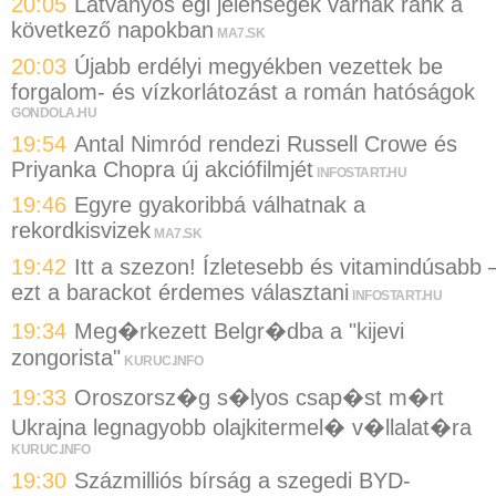
20:05
Látványos égi jelenségek várnak ránk a
következő napokban
MA7.SK
20:03
Újabb erdélyi megyékben vezettek be
forgalom- és vízkorlátozást a román hatóságok
GONDOLA.HU
19:54
Antal Nimród rendezi Russell Crowe és
Priyanka Chopra új akciófilmjét
INFOSTART.HU
19:46
Egyre gyakoribbá válhatnak a
rekordkisvizek
MA7.SK
19:42
Itt a szezon! Ízletesebb és vitamindúsabb 
ezt a barackot érdemes választani
INFOSTART.HU
19:34
Meg�rkezett Belgr�dba a "kijevi
zongorista"
KURUC.INFO
19:33
Oroszorsz�g s�lyos csap�st m�rt
Ukrajna legnagyobb olajkitermel� v�llalat�ra
KURUC.INFO
19:30
Százmilliós bírság a szegedi BYD-