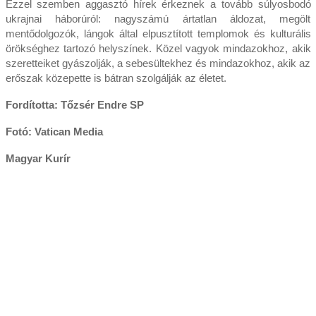
Ezzel szemben aggasztó hírek érkeznek a tovább súlyosbodó
ukrajnai háborúról: nagyszámú ártatlan áldozat, megölt
mentődolgozók, lángok által elpusztított templomok és kulturális
örökséghez tartozó helyszínek. Közel vagyok mindazokhoz, akik
szeretteiket gyászolják, a sebesültekhez és mindazokhoz, akik az
erőszak közepette is bátran szolgálják az életet.
Fordította: Tőzsér Endre SP
Fotó: Vatican Media
Magyar Kurír