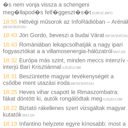
�s nem vonja vissza a schengeni
meg�llapod�s felf�ggeszt�s�t
KURUC.INFO
18:55
Hétvégi műsorok az InfoRádióban – Aréná
INFOSTART.HU
18:43
Jön Gordo, beveszi a budai Várat
INFOSTART.H
18:43
Romániában lekapcsolhatják a nagy ipari
fogyasztókat a a villamosenergia-hálózatról
MA7.SK
18:32
Európa más szint, minden meccs intenzív 
interjú Bari Krisztiánnal
UJSZO.COM
18:31
Beszüntette magyar tevékenységét a
csődbe ment utazási iroda
INFOSTART.HU
18:25
Heves vihar csapott le Rimaszombatra:
fákat döntött ki, autók rongálódtak meg
UJSZO.COM
18:22
Biztató rákellenes szert vizsgáltak magyar
kutatók
MA7.SK
18:19
Infantino helyzete egyre kínosabb: most a