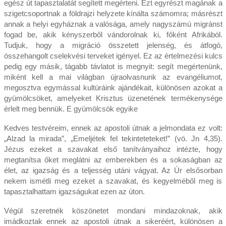
egész út tapasztalatát segített megérteni. Ezt egyrészt magának a
szigetcsoportnak a földrajzi helyzete kínálta számomra; másrészt
annak a helyi egyháznak a valósága, amely nagyszámú migránst
fogad be, akik kényszerből vándorolnak ki, főként Afrikából.
Tudjuk, hogy a migráció összetett jelenség, és átfogó,
összehangolt cselekvési terveket igényel. Ez az értelmezési kulcs
pedig egy másik, tágabb távlatot is megnyit: segít megértenünk,
miként kell a mai világban újraolvasnunk az evangéliumot,
megosztva egymással kultúráink ajándékait, különösen azokat a
gyümölcsöket, amelyeket Krisztus üzenetének termékenysége
érlelt meg bennük. E gyümölcsök egyike
Kedves testvéreim, ennek az apostoli útnak a jelmondata ez volt:
„Alzad la mirada”, „Emeljétek fel tekinteteteket!” (vö. Jn 4,35).
Jézus ezeket a szavakat első tanítványaihoz intézte, hogy
megtanítsa őket meglátni az emberekben és a sokaságban az
élet, az igazság és a teljesség utáni vágyat. Az Úr elsősorban
nekem ismétli meg ezeket a szavakat, és kegyelméből meg is
tapasztalhattam igazságukat ezen az úton.
Végül szeretnék köszönetet mondani mindazoknak, akik
imádkoztak ennek az apostoli útnak a sikeréért, különösen a