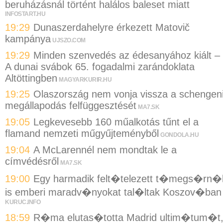
beruházásnál történt halálos baleset miatt
INFOSTART.HU
19:29
Dunaszerdahelyre érkezett Matovič
kampánya
UJSZO.COM
19:29
Minden szenvedés az édesanyához kiált –
A dunai svábok 65. fogadalmi zarándoklata
Altöttingben
MAGYARKURIR.HU
19:25
Olaszország nem vonja vissza a schengen
megállapodás felfüggesztését
MA7.SK
19:05
Legkevesebb 160 műalkotás tűnt el a
flamand nemzeti műgyűjteményből
GONDOLA.HU
19:04
A McLarennél nem mondtak le a
címvédésről
MA7.SK
19:00
Egy harmadik felt�telezett t�megs�rn�
is emberi maradv�nyokat tal�ltak Koszov�ban
KURUC.INFO
18:59
R�ma elutas�totta Madrid ultim�tum�t