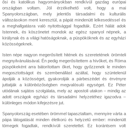
ősi és katolikus hagyományokban rendkívül gazdag európai
országban voltam. Jól érzékelhető volt, hogy a mai
Spanyolországban, mely jelentős társadalmi és kulturális
változásokon ment keresztül, a pápát mindenütt lelkesedéssel és
a meghallgatásra való nyitottsággal fogadták. Ezért hálát adok
Istennek, és köszönetet mondok az egész spanyol népnek, a
királynak és a világi hatóságoknak, a püspököknek és az egyházi
közösségeknek.
Isten népe nagyon megerősített hitének és szeretetének örömteli
megnyilvánulásával. Én pedig megerősítettem a hívőket, és Róma
püspökeként arra bátorítottam őket, hogy győzzenek le minden
megosztottságot és szembenállást azáltal, hogy szüntelenül
ápolják a közösséget, gyakorolják a párbeszédet és érvényre
juttatják a különbözőségben megvalósuló egységet. Ez Péter
utódának sajátos szolgálata, mely az apostoli utakon – mindig az
adott országok egyházi és társadalmi helyzetéhez igazodva –
különleges módon kifejezésre jut.
Spanyolország esetében örömmel tapasztaltam, mennyire várta a
pápa látogatását minden életkorú és helyzetű ember: mindenütt
tömegek fogadtak, rendkívüli szeretettel. Ez korántsem volt