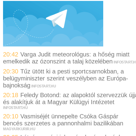
20:42
Varga Judit meteorológus: a hőség miatt
emelkedik az ózonszint a talaj közelében
INFOSTART.
20:30
Tűz ütött ki a pesti sportcsarnokban, a
belügyminiszter szerint veszélyben az Európa-
bajnokság
INFOSTART.HU
20:18
Feledy Botond: az alapoktól szervezzük újj
és alakítjuk át a Magyar Külügyi Intézetet
INFOSTART.HU
20:10
Vasmiséjét ünnepelte Csóka Gáspár
bencés szerzetes a pannonhalmi bazilikában
MAGYARKURIR.HU