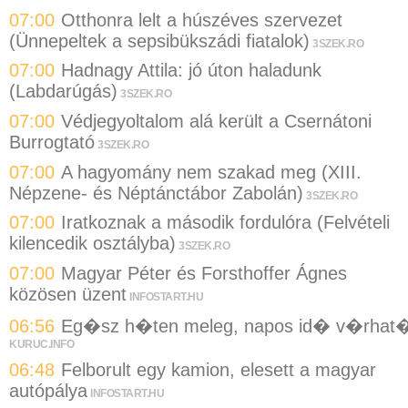
07:00
Otthonra lelt a húszéves szervezet
(Ünnepeltek a sepsibükszádi fiatalok)
3SZEK.RO
07:00
Hadnagy Attila: jó úton haladunk
(Labdarúgás)
3SZEK.RO
07:00
Védjegyoltalom alá került a Csernátoni
Burrogtató
3SZEK.RO
07:00
A hagyomány nem szakad meg (XIII.
Népzene- és Néptánctábor Zabolán)
3SZEK.RO
07:00
Iratkoznak a második fordulóra (Felvételi
kilencedik osztályba)
3SZEK.RO
07:00
Magyar Péter és Forsthoffer Ágnes
közösen üzent
INFOSTART.HU
06:56
Eg�sz h�ten meleg, napos id� v�rhat
KURUC.INFO
06:48
Felborult egy kamion, elesett a magyar
autópálya
INFOSTART.HU