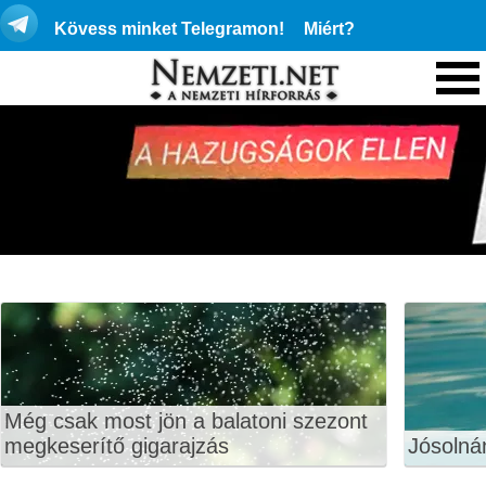
Kövess minket Telegramon!
Miért?
Még csak most jön a balatoni szezont
megkeserítő gigarajzás
Jósolná