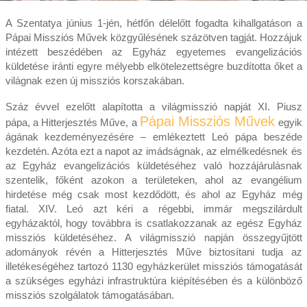
A Szentatya június 1-jén, hétfőn délelőtt fogadta kihallgatáson a
Pápai Missziós Művek közgyűlésének százötven tagját. Hozzájuk
intézett beszédében az Egyház egyetemes evangelizációs
küldetése iránti egyre mélyebb elkötelezettségre buzdította őket a
világnak ezen új missziós korszakában.
Száz évvel ezelőtt alapította a világmisszió napját XI. Piusz
Pápai Missziós Művek
pápa, a Hitterjesztés Műve, a
egyik
ágának kezdeményezésére – emlékeztett Leó pápa beszéde
kezdetén. Azóta ezt a napot az imádságnak, az elmélkedésnek és
az Egyház evangelizációs küldetéséhez való hozzájárulásnak
szentelik, főként azokon a területeken, ahol az evangélium
hirdetése még csak most kezdődött, és ahol az Egyház még
fiatal. XIV. Leó azt kéri a régebbi, immár megszilárdult
egyházaktól, hogy továbbra is csatlakozzanak az egész Egyház
missziós küldetéséhez. A világmisszió napján összegyűjtött
adományok révén a Hitterjesztés Műve biztosítani tudja az
illetékeségéhez tartozó 1130 egyházkerület missziós támogatását
a szükséges egyházi infrastruktúra kiépítésében és a különböző
missziós szolgálatok támogatásában.