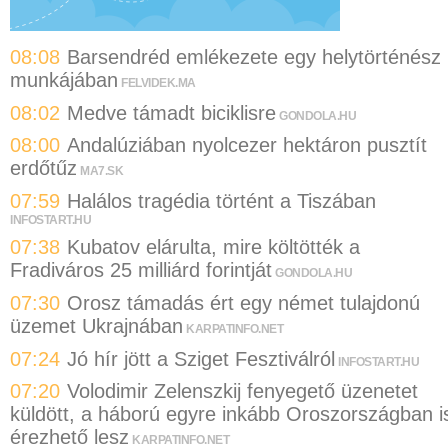
08:08
Barsendréd emlékezete egy helytörténész
munkájában
FELVIDEK.MA
08:02
Medve támadt biciklisre
GONDOLA.HU
08:00
Andalúziában nyolcezer hektáron pusztít
erdőtűz
MA7.SK
07:59
Halálos tragédia történt a Tiszában
INFOSTART.HU
07:38
Kubatov elárulta, mire költötték a
Fradiváros 25 milliárd forintját
GONDOLA.HU
07:30
Orosz támadás ért egy német tulajdonú
üzemet Ukrajnában
KARPATINFO.NET
07:24
Jó hír jött a Sziget Fesztiválról
INFOSTART.HU
07:20
Volodimir Zelenszkij fenyegető üzenetet
küldött, a háború egyre inkább Oroszországban i
érezhető lesz
KARPATINFO.NET