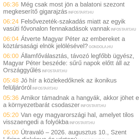
06:36
Még csak most jön a balatoni szezont
megkeserítő gigarajzás
INFOSTART.HU
06:24
Felsővezeték-szakadás miatt az egyik
vasúti fővonalon fennakadások vannak
INFOSTART.HU
06:04
Átverte Magyar Péter az embereket a
köztársasági elnök jelölésével?
GONDOLA.HU
06:00
Államfőválasztás, távozó legfőbb ügyész,
Magyar Péter beszéde: sűrű napok előtt áll az
Országgyűlés
INFOSTART.HU
05:48
Jó hír a közlekedőknek az ikonikus
felüljáróról
INFOSTART.HU
05:36
Amikor támadnak a hangyák, akkor jöhet 
a környezetbarát csodaszer
INFOSTART.HU
05:20
Van egy magyarországi hal, amelyet tilos
visszaengedi a folyókba
INFOSTART.HU
05:00
Útravaló – 2026. augusztus 10., Szent