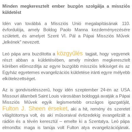
Minden megkeresztelt ember buzgón szolgálja a missziós
küldetést
Idén van továbbá a Missziós Unió megalapításának 110.
évfordulója, amely Boldog Paolo Manna kezdeményezésére
született, és amelyet Szent VI. Pál a Pápai Missziós Művek
„lelkének” nevezett.
közgyűlés
Leó pápa arra buzdította a
tagjait, hogy vegyenek
részt abban a küldetésében, amely minden megkeresztelt
körében előmozdítja az egyre buzgóbb missziós lelkiséget és az
Egyház egyetemes evangelizációs küldetése iránti egyre mélyebb
elkötelezettséget.
Az is gondviselésszerű, hogy idén szeptember 24-én az USA
Missouri állambeli Saint Louis városában boldoggá avatják a Pápai
Missziós Művek egyik legismertebb országos igazgatóját,
Fulton J. Sheen érseket
, aki a hit, remény és szeretet
világítótornya volt, és aki műsoraival évtizedekig evangelizált a
rádión és a tévén keresztül – emelte ki a Szentatya. Leó pápa
elmondta: maga is tanúja volt Fulton atya evangelizációjának.