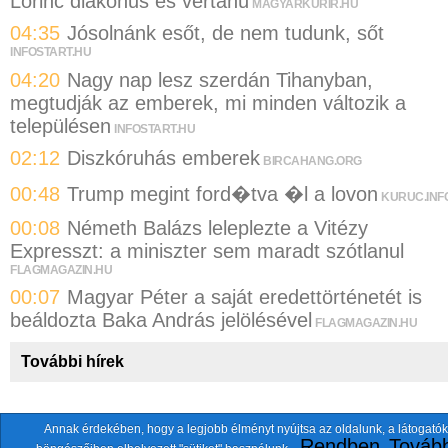
Lőrinc diakónus és vértanú
MAGYARKURIR.HU
04:35
Jósolnánk esőt, de nem tudunk, sőt
INFOSTART.HU
04:20
Nagy nap lesz szerdán Tihanyban,
megtudják az emberek, mi minden változik a
településen
INFOSTART.HU
02:12
Diszkóruhás emberek
BIRCAHANG.ORG
00:48
Trump megint ford�tva �l a lovon
KURUC.INF
00:08
Németh Balázs leleplezte a Vitézy
Expresszt: a miniszter sem maradt szótlanul
FLAGMAGAZIN.HU
00:07
Magyar Péter a saját eredettörténetét is
beáldozta Baka András jelölésével
FLAGMAGAZIN.HU
További hírek
Annak érdekében, hogy a legjobb élményt nyújtsa az oldalunk, a látogatók
A fentiekkel együtt összesen
118 oldalt
szemlézünk.
Rendben
Tovább