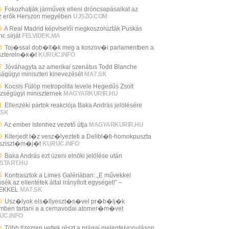
6
Fokozhatják járművek elleni dróncsapásaikat az
z erők Herszon megyében
UJSZO.COM
3
A Real Madrid képviselői megkoszorúzták Puskás
c sírját
FELVIDEK.MA
8
Toj�ssal dob�lt�k meg a koszov�i parlamentben a
sztereln�k�t
KURUC.INFO
7
Jóváhagyta az amerikai szenátus Todd Blanche
ságügyi miniszteri kinevezését
MA7.SK
6
Kocsis Fülöp metropolita levele Hegedűs Zsolt
zségügyi miniszternek
MAGYARKURIR.HU
1
Ellenzéki pártok reakciója Baka András jelölésére
.SK
0
Az ember Istenhez vezető útja
MAGYARKURIR.HU
9
Kiterjedt t�z vesz�lyezteti a Delibl�ti-homokpuszta
sziszt�m�j�t
KURUC.INFO
4
Baka András ezt üzeni elnöki jelölése után
START.HU
4
Kontrasztok a Limes Galériában: „E művekkel
sék az ellentétek által irányított egységet!” –
EKKEL
MA7.SK
0
Usz�lyok els�llyeszt�s�vel pr�b�lj�k
ben tartani a a cernavodai atomer�m�vet
UC.INFO
5
Több tízezren vettek részt a prágai melegfelvonuláson