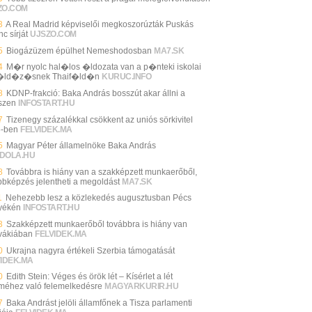
ZO.COM
3
A Real Madrid képviselői megkoszorúzták Puskás
c sírját
UJSZO.COM
5
Biogázüzem épülhet Nemeshodosban
MA7.SK
4
M�r nyolc hal�los �ldozata van a p�nteki iskolai
�ld�z�snek Thaif�ld�n
KURUC.INFO
8
KDNP-frakció: Baka András bosszút akar állni a
szen
INFOSTART.HU
7
Tizenegy százalékkal csökkent az uniós sörkivitel
-ben
FELVIDEK.MA
5
Magyar Péter államelnöke Baka András
DOLA.HU
8
Továbbra is hiány van a szakképzett munkaerőből,
bbképzés jelentheti a megoldást
MA7.SK
1
Nehezebb lesz a közlekedés augusztusban Pécs
yékén
INFOSTART.HU
3
Szakképzett munkaerőből továbbra is hiány van
vákiában
FELVIDEK.MA
0
Ukrajna nagyra értékeli Szerbia támogatását
VIDEK.MA
0
Edith Stein: Véges és örök lét – Kísérlet a lét
lméhez való felemelkedésre
MAGYARKURIR.HU
7
Baka Andrást jelöli államfőnek a Tisza parlamenti