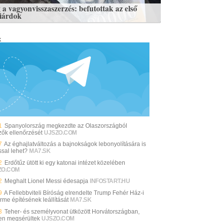
 a vagyonvisszaszerzés: befutottak az első
liárdok
k
1
Spanyolország megkezdte az Olaszországból
zők ellenőrzését
UJSZO.COM
7
Az éghajlatváltozás a bajnokságok lebonyolítására is
ssal lehet?
MA7.SK
2
Erdőtűz ütött ki egy katonai intézet közelében
ZO.COM
2
Meghalt Lionel Messi édesapja
INFOSTART.HU
9
A Fellebbviteli Bíróság elrendelte Trump Fehér Ház-i
rme építésének leállítását
MA7.SK
3
Teher- és személyvonat ütközött Horvátországban,
en megsérültek
UJSZO.COM