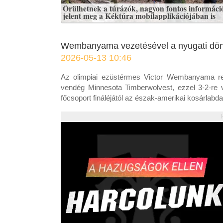
Örülhetnek a túrázók, nagyon fontos informáci
jelent meg a Kéktúra mobilapplikációjában is
Wembanyama vezetésével a nyugati dön
2026-05-13 10:46
Az olimpiai ezüstérmes Victor Wembanyama re
vendég Minnesota Timberwolvest, ezzel 3-2-re 
főcsoport fináléjától az észak-amerikai kosárlab