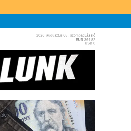
2026. augusztus 08., szombat
László
EUR
:364.82
USD
:0