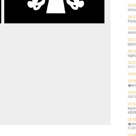
16:2
oros
16:2
Feren
16:1
mini
16:1
igaz
16:1
egés
16:0
MA7
16:0
15:5
�ko
15:5
INFO
15:5
keres
KÉP
15:5
�zem
KUR
15:4