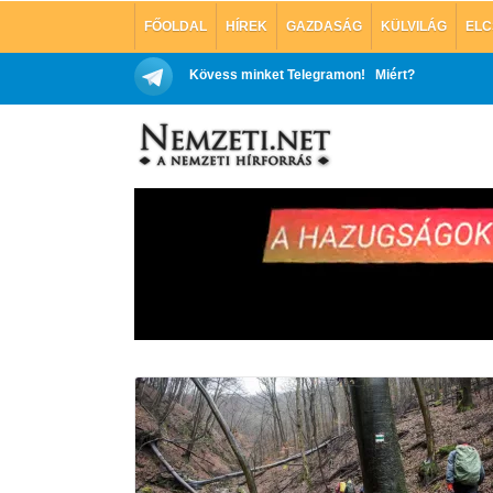
FŐOLDAL
HÍREK
GAZDASÁG
KÜLVILÁG
ELC
Kövess minket Telegramon!
Miért?