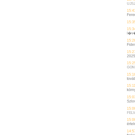
UJS
15:4
Feren
15:3
15:3
l�v
15:2
Fide
15:2
2025
15:2
GON
15:1
tová
15:1
körn
15:0
Szlo
15:0
FEL
15:0
érte
14:5