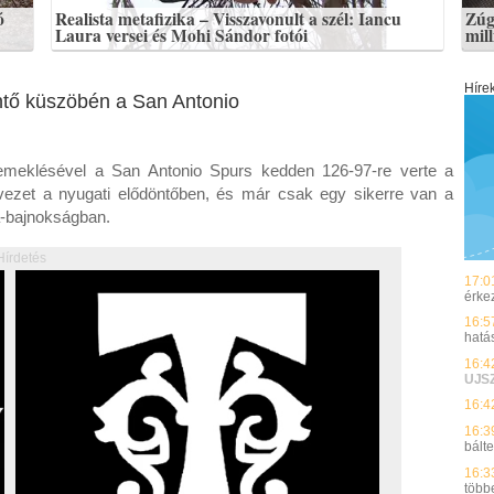
ó
Realista metafizika – Visszavonult a szél: Iancu
Zúg
Laura versei és Mohi Sándor fotói
mil
Híre
tő küszöbén a San Antonio
meklésével a San Antonio Spurs kedden 126-97-re verte a
vezet a nyugati elődöntőben, és már csak egy sikerre van a
da-bajnokságban.
Hírdetés
17:0
érke
16:5
hatá
16:4
UJS
16:4
16:3
bálte
16:3
több