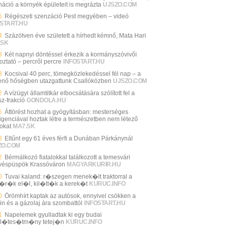
náció a környék épületeit is megrázta
UJSZO.COM
5
Régészeti szenzáció Pest megyében – videó
START.HU
4
Százötven éve született a hírhedt kémnő, Mata Hari
.SK
3
Két napnyi döntéssel érkezik a kormányszóvivői
oztató – percről percre
INFOSTART.HU
3
Kocsival 40 perc, tömegközlekedéssel fél nap – a
enő hőségben utazgattunk Csallóközben
UJSZO.COM
2
A vízügyi államtitkár elbocsátására szólított fel a
sz-frakció
GONDOLA.HU
5
Áttörést hozhat a gyógyításban: mesterséges
lligenciával hoztak létre a természetben nem létező
sokat
MA7.SK
3
Eltűnt egy 61 éves férfi a Dunában Párkánynál
ZO.COM
2
Bérmálkozó fiatalokkal találkozott a temesvári
éspüspök Krassóváron
MAGYARKURIR.HU
0
Tuvai kaland: r�szegen menek�lt traktorral a
�r�k el�l, kil�tt�k a kerek�t
KURUC.INFO
0
Örömhírt kaptak az autósok, ennyivel csökken a
in és a gázolaj ára szombattól
INFOSTART.HU
1
Napelemek gyulladtak ki egy budai
tl�tes�tm�ny tetej�n
KURUC.INFO