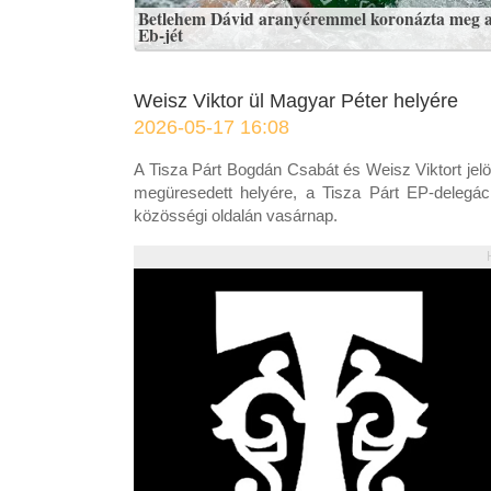
Betlehem Dávid aranyéremmel koronázta meg 
Eb-jét
Weisz Viktor ül Magyar Péter helyére
2026-05-17 16:08
A Tisza Párt Bogdán Csabát és Weisz Viktort jelö
megüresedett helyére, a Tisza Párt EP-delegáci
közösségi oldalán vasárnap.