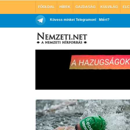
FŐOLDAL
HÍREK
GAZDASÁG
KÜLVILÁG
ELC
Kövess minket Telegramon!
Miért?