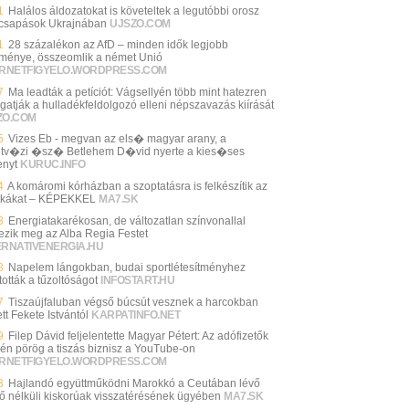
1
Halálos áldozatokat is követeltek a legutóbbi orosz
csapások Ukrajnában
UJSZO.COM
1
28 százalékon az AfD – minden idők legjobb
ménye, összeomlik a német Unió
ERNETFIGYELO.WORDPRESS.COM
7
Ma leadták a petíciót: Vágsellyén több mint hatezren
gatják a hulladékfeldolgozó elleni népszavazás kiírását
ZO.COM
5
Vizes Eb - megvan az els� magyar arany, a
tv�zi �sz� Betlehem D�vid nyerte a kies�ses
enyt
KURUC.INFO
4
A komáromi kórházban a szoptatásra is felkészítik az
kákat – KÉPEKKEL
MA7.SK
3
Energiatakarékosan, de változatlan színvonallal
ezik meg az Alba Regia Festet
ERNATIVENERGIA.HU
8
Napelem lángokban, budai sportlétesítményhez
tották a tűzoltóságot
INFOSTART.HU
7
Tiszaújfaluban végső búcsút vesznek a harcokban
tt Fekete Istvántól
KARPATINFO.NET
9
Filep Dávid feljelentette Magyar Pétert: Az adófizetők
én pörög a tiszás biznisz a YouTube-on
ERNETFIGYELO.WORDPRESS.COM
3
Hajlandó együttműködni Marokkó a Ceutában lévő
rő nélküli kiskorúak visszatérésének ügyében
MA7.SK