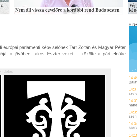
az
Vég
Nem áll vissza egyelőre a korábbi rend Budapesten
kép
Híre
li európai parlamenti képviselőnek Tarr Zoltán és Magyar Péter
óját a jövőben Lakos Eszter vezeti – közölte a párt elnöke
Hírdetés
14:4
Bala
14:3
szél
14:3
hane
14:3
szer
14:3
MAG
14:1