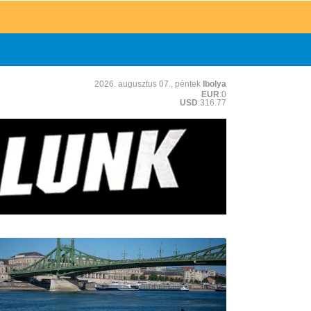
2026. augusztus 07., péntek
Ibolya
EUR
:0
USD
:316.77