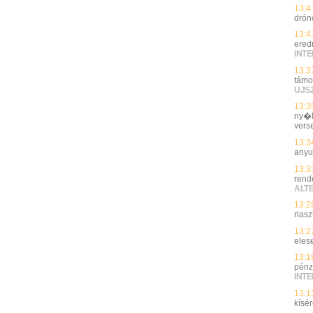
13:4
drón
13:4
ered
INT
13:3
támo
UJS
13:3
ny�l
vers
13:3
anyu
13:3
rend
ALT
13:2
riasz
13:2
elese
13:1
pénz
INT
13:1
kísé