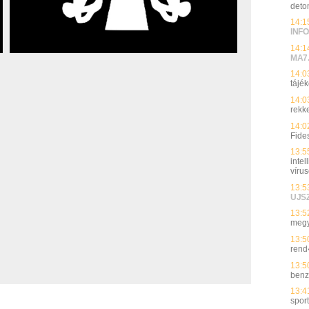
deto
14:1
INFO
14:1
MA7
14:0
tájék
14:0
rekk
14:0
Fide
13:5
inte
víru
13:5
UJS
13:5
megy
13:5
rend
13:5
benz
13:4
spor