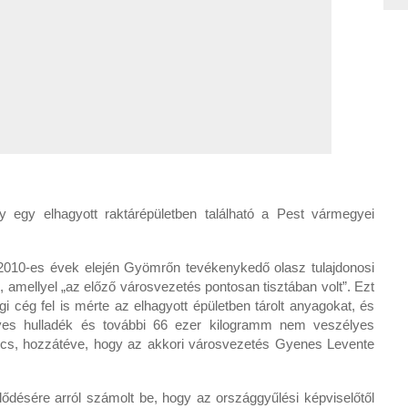
 egy elhagyott raktárépületben található a Pest vármegyei
 2010-es évek elején Gyömrőn tevékenykedő olasz tulajdonosi
 amellyel „az előző városvezetés pontosan tisztában volt”. Ezt
i cég fel is mérte az elhagyott épületben tárolt anyagokat, és
lyes hulladék és további 66 ezer kilogramm nem veszélyes
bolcs, hozzátéve, hogy az akkori városvezetés Gyenes Levente
désére arról számolt be, hogy az országgyűlési képviselőtől