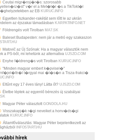
3
Ceutai migr�nsj�r�s: szorosabb
yellen�rz�st" v�r el a Met�t�l �s a TikTokt�l
�ghelyzetekben az EB
KURUC.INFO
0
Egyetlen Iszkander-rakétát sem lőtt le az ukrán
édelem az éjszakai támadásban
KARPATINFO.NET
7
Földrengés volt Tirolban
MA7.SK
6
Baleset Budapesten: nem jár a metró egy szakaszon
START.HU
8
Matovič az Új Szónak: Ha a magyar választók nem
k a PS-ből, mi lehetünk az alternatíva
UJSZO.COM
6
Enyhe f�ldreng�s volt Tirolban
KURUC.INFO
5
"Minden magyar embert k�pvisel�"
mf�jel�ltr�l t�rgyal mai �l�s�n a Tisza-frakci�
UC.INFO
4
Eltűnt egy 17 éves lány! Látta őt?
UJSZO.COM
5
Életbe léptek az egyenlő bérezés új szabályai
.SK
2
Magyar Péter választott
GONDOLA.HU
0
Visszakapj�k r�gi neveiket a honv�ds�gi
ulatok
KURUC.INFO
9
Államfőválasztás: Magyar Péter bejelentkezett az
ágházból
INFOSTART.HU
vábbi hírek