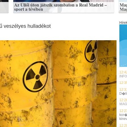
Az Üllői úton játszik szombaton a Real Madrid –
Mag
sport a tévében
Mag
Híre
ű veszélyes hulladékot
12:4
INFO
12:3
12:3
D�li
12:2
MAG
12:2
kor�
kin
12:2