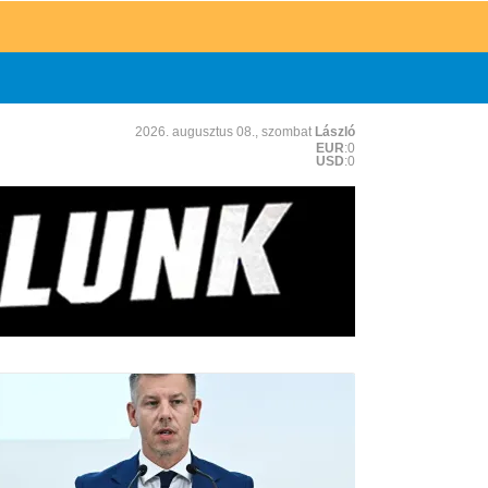
2026. augusztus 08., szombat
László
EUR
:0
USD
:0