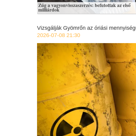
Zúg a vagyonvisszaszerzés: befutottak az első
milliárdok
Vizsgálják Gyömrőn az óriási mennyiség
2026-07-08 21:30