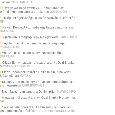
pesten
INFOSTART.HU
8
Uszályokat süllyesztettek el Romániában az
erőmű üzemben tartása érdekében
UJSZO.COM
2
Tíz épület égett az éjjel a közép-szlovákiai Barackán
.SK
7
Rétvári Bence: A közmédia egy tiszás csatorna lesz
DOLA.HU
2
P�nteken is megd�lt egy melegrekord
KURUC.INFO
0
Loyolai Szent Ignác tanácsai nehézség idején
YARKURIR.HU
9
Változások két állami szervezet vezetésében
START.HU
1
Öttusa Eb - A magyar női csapat arany-, Guzi Blanka
zérmes
INFOSTART.HU
0
Elérte Japán déli részét a Delfin tájfun, Kína keleti
idéke felé tart
MA7.SK
9
Kisbusszal ütközött egy 17 éves motoros Kárpátalján,
a is megsérült
KARPATINFO.NET
7
M�r Jap�nban tombol a Delfin t�jfun
KURUC.INFO
3
A magyar női csapat arany-, Guzi Blanka bronzérmes
.SK
4
Saját napelemparkot épít a bukaresti repülőtér az
giafüggetlenség erősítésére
ALTERNATIVENERGIA.HU