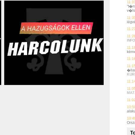
11:3
"t�n
v�ls
11:3
légv
11:2
11:2
INFO
11:1
kérne
11:1
11:1
�lla
KUR
11:1
11:0
MA7
11:0
10:5
alak
10:4
Orsz
To