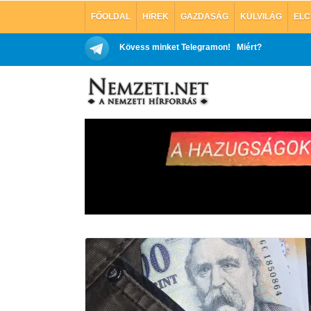
FŐOLDAL
HÍREK
GAZDASÁG
KÜLVILÁG
ELC
Kövess minket Telegramon!
Miért?