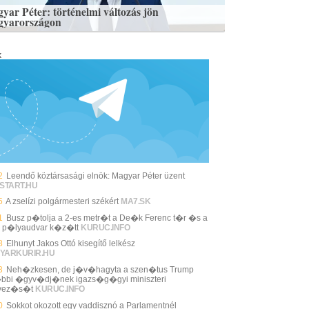
yar Péter: történelmi változás jön
yarországon
k
2
Leendő köztársasági elnök: Magyar Péter üzent
START.HU
5
A zselízi polgármesteri székért
MA7.SK
1
Busz p�tolja a 2-es metr�t a De�k Ferenc t�r �s a
 p�lyaudvar k�z�tt
KURUC.INFO
8
Elhunyt Jakos Ottó kisegítő lelkész
YARKURIR.HU
3
Neh�zkesen, de j�v�hagyta a szen�tus Trump
bbi �gyv�dj�nek igazs�g�gyi miniszteri
evez�s�t
KURUC.INFO
0
Sokkot okozott egy vaddisznó a Parlamentnél