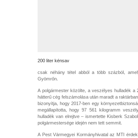
200 liter kénsav
csak néhány tétel abból a több százból, amely
Gyömrőn.
A polgármester közölte, a veszélyes hulladék a
hátterű cég felszámolása után maradt a raktárban,
bizonyítja, hogy 2017-ben egy környezetbiztonság
megállapította, hogy 97 561 kilogramm veszé
hulladék van elrejtve – ismertette Kisberk Sza
polgármestersége idején nem tett semmit.
A Pest Vármegyei Kormányhivatal az MTI érdeklő