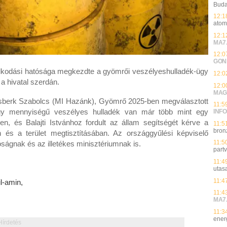
Buda
12:1
atom
12:1
MA7
12:0
GON
lkodási hatósága megkezdte a gyömrői veszélyeshulladék-ügy
12:0
a hivatal szerdán.
12:0
MAG
Kisberk Szabolcs (MI Hazánk), Gyömrő 2025-ben megválasztott
11:5
agy mennyiségű veszélyes hulladék van már több mint egy
INFO
en, és Balajti Istvánhoz fordult az állam segítségét kérve a
11:5
bron
 és a terület megtisztításában. Az országgyűlési képviselő
11:5
óságnak és az illetékes minisztériumnak is.
partv
11:4
utas
11:4
l-amin,
11:4
MA7
11:3
ener
Hírdetés