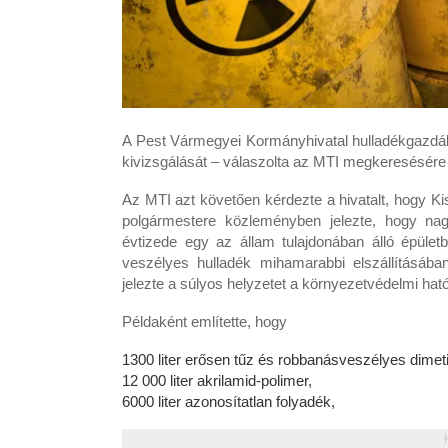
A Pest Vármegyei Kormányhivatal hulladékgazdá
kivizsgálását – válaszolta az MTI megkeresésére 
Az MTI azt követően kérdezte a hivatalt, hogy 
polgármestere közleményben jelezte, hogy n
évtizede egy az állam tulajdonában álló épületb
veszélyes hulladék mihamarabbi elszállításában
jelezte a súlyos helyzetet a környezetvédelmi hat
Példaként említette, hogy
1300 liter erősen tűz és robbanásveszélyes dimeti
12 000 liter akrilamid-polimer,
6000 liter azonosítatlan folyadék,