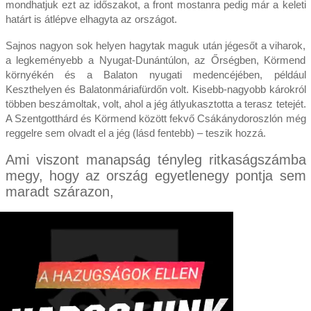
mondhatjuk ezt az időszakot, a front mostanra pedig már a keleti
határt is átlépve elhagyta az országot.
Sajnos nagyon sok helyen hagytak maguk után jégesőt a viharok,
a legkeményebb a Nyugat-Dunántúlon, az Őrségben, Körmend
környékén és a Balaton nyugati medencéjében, például
Keszthelyen és Balatonmáriafürdőn volt. Kisebb-nagyobb károkról
többen beszámoltak, volt, ahol a jég átlyukasztotta a terasz tetejét.
A Szentgotthárd és Körmend között fekvő Csákánydoroszlón még
reggelre sem olvadt el a jég (lásd fentebb) – teszik hozzá.
Ami viszont manapság tényleg ritkaságszámba
megy, hogy az ország egyetlenegy pontja sem
maradt szárazon,