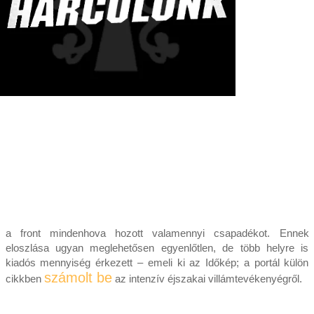
a front mindenhova hozott valamennyi csapadékot. Ennek
eloszlása ugyan meglehetősen egyenlőtlen, de több helyre is
kiadós mennyiség érkezett – emeli ki az Időkép; a portál külön
számolt be
cikkben
az intenzív éjszakai villámtevékenyégről.