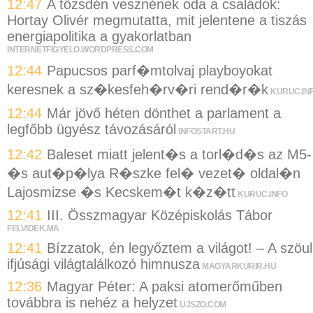
12:47
A tőzsdén vesznének oda a családok:
Hortay Olivér megmutatta, mit jelentene a tiszás
energiapolitika a gyakorlatban
INTERNETFIGYELO.WORDPRESS.COM
12:44
Papucsos parf�mtolvaj playboyokat
keresnek a sz�kesfeh�rv�ri rend�r�k
KURUC.IN
12:44
Már jövő héten dönthet a parlament a
legfőbb ügyész távozásáról
INFOSTART.HU
12:42
Baleset miatt jelent�s a torl�d�s az M5-
�s aut�p�lya R�szke fel� vezet� oldal�n
Lajosmizse �s Kecskem�t k�z�tt
KURUC.INFO
12:41
III. Összmagyar Középiskolás Tábor
FELVIDEK.MA
12:41
Bízzatok, én legyőztem a világot! – A szöul
ifjúsági világtalálkozó himnusza
MAGYARKURIR.HU
12:36
Magyar Péter: A paksi atomerőműben
továbbra is nehéz a helyzet
UJSZO.COM