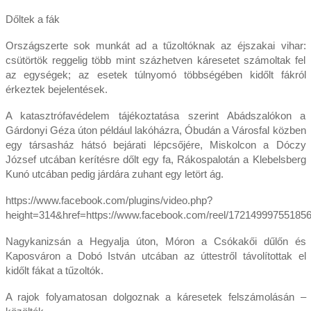
Dőltek a fák
Országszerte sok munkát ad a tűzoltóknak az éjszakai vihar:
csütörtök reggelig több mint százhetven káresetet számoltak fel
az egységek; az esetek túlnyomó többségében kidőlt fákról
érkeztek bejelentések.
A katasztrófavédelem tájékoztatása szerint Abádszalókon a
Gárdonyi Géza úton például lakóházra, Óbudán a Városfal közben
egy társasház hátsó bejárati lépcsőjére, Miskolcon a Dóczy
József utcában kerítésre dőlt egy fa, Rákospalotán a Klebelsberg
Kunó utcában pedig járdára zuhant egy letört ág.
https://www.facebook.com/plugins/video.php?
height=314&href=https://www.facebook.com/reel/17214999755185
Nagykanizsán a Hegyalja úton, Móron a Csókakői dűlőn és
Kaposváron a Dobó István utcában az úttestről távolítottak el
kidőlt fákat a tűzoltók.
A rajok folyamatosan dolgoznak a káresetek felszámolásán –