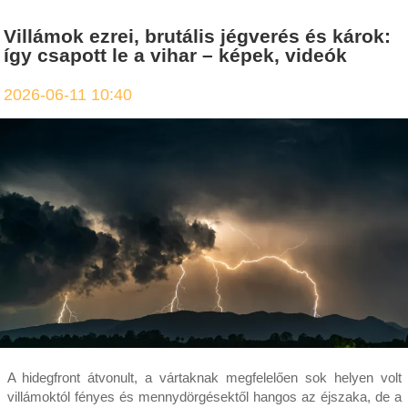
Villámok ezrei, brutális jégverés és károk:
így csapott le a vihar – képek, videók
2026-06-11 10:40
A hidegfront átvonult, a vártaknak megfelelően sok helyen volt
villámoktól fényes és mennydörgésektől hangos az éjszaka, de a