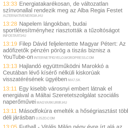
13:33
Energiatakarékosan, de változatlan
színvonallal rendezik meg az Alba Regia Festet
ALTERNATIVENERGIA.HU
13:28
Napelem lángokban, budai
sportlétesítményhez riasztották a tűzoltóságot
INFOSTART.HU
13:19
Filep Dávid feljelentette Magyar Pétert: Az
adófizetők pénzén pörög a tiszás biznisz a
YouTube-on
INTERNETFIGYELO.WORDPRESS.COM
13:13
Hajlandó együttműködni Marokkó a
Ceutában lévő kísérő nélküli kiskorúak
visszatérésének ügyében
MA7.SK
13:11
Egy kisebb városnyi embert látnak el
energiával a Máltai Szeretetszolgálat szociális
naperőművei
MAGYARKURIR.HU
13:11
Másodfokúra emelték a hőségriasztást töb
déli járásban
UJSZO.COM
13:05
Futball - Vitális Milán négy évre írt alá az