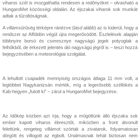
viharos szél is mozgathatta rendesen a redőnyöket – olvasható a
HungaroMet közösségi oldalán. Az éjszakai viharok sok munkát
adtak a tűzoltóságnak.
A villámsűrűség térképre ránézve (l
ásd alább
) az is kiderül, hogy a
rendszer az Alföldön végül újra megerősödött. Észlelések alapján
többnyire borsó és cseresznye nagyságú jegek potyogtak a
felhőkből, de érkezett jelentés dió nagyságú jégről is – teszi hozzá
bejegyzésében a meteorológiai szolgálat.
A lehullott csapadék mennyiség országos átlaga 11 mm volt, a
legtöbbet Nagykanizsán mérték, míg a legerősebb széllökés a
Kab-hegyen „futott ki” – zárul a HungaroMet bejegyzése.
Az Időkép közben azt írja, hogy a mögöttünk álló éjszaka sok
ember kapott viharos ébresztőt, miközben a front átvonult
felettünk, rengeteg villámot szórtak a zivatarok, folyamatosan
dörgött és villogott az égbolt. Unalmasnak tehát biztosan nem