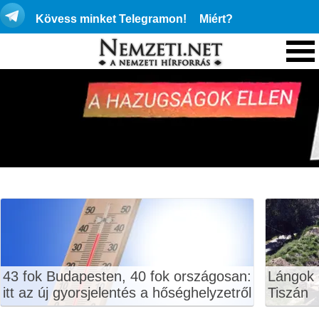
Kövess minket Telegramon!
Miért?
43 fok Budapesten, 40 fok országosan:
Lángok 
itt az új gyorsjelentés a hőséghelyzetről
Tiszán