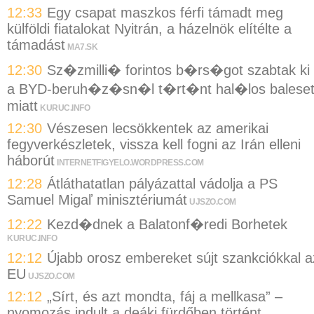
12:33
Egy csapat maszkos férfi támadt meg
külföldi fiatalokat Nyitrán, a házelnök elítélte a
támadást
MA7.SK
12:30
Sz�zmilli� forintos b�rs�got szabtak ki
a BYD-beruh�z�sn�l t�rt�nt hal�los balese
miatt
KURUC.INFO
12:30
Vészesen lecsökkentek az amerikai
fegyverkészletek, vissza kell fogni az Irán elleni
háborút
INTERNETFIGYELO.WORDPRESS.COM
12:28
Átláthatatlan pályázattal vádolja a PS
Samuel Migaľ minisztériumát
UJSZO.COM
12:22
Kezd�dnek a Balatonf�redi Borhetek
KURUC.INFO
12:12
Újabb orosz embereket sújt szankciókkal a
EU
UJSZO.COM
12:12
„Sírt, és azt mondta, fáj a mellkasa” –
nyomozás indult a deáki fürdőben történt