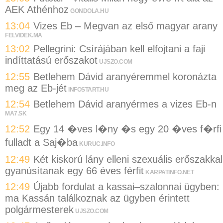
AEK Athénhoz
GONDOLA.HU
13:04
Vizes Eb – Megvan az első magyar arany
FELVIDEK.MA
13:02
Pellegrini: Csírájában kell elfojtani a faji
indíttatású erőszakot
UJSZO.COM
12:55
Betlehem Dávid aranyéremmel koronázta
meg az Eb-jét
INFOSTART.HU
12:54
Betlehem Dávid aranyérmes a vizes Eb-n
MA7.SK
12:52
Egy 14 �ves l�ny �s egy 20 �ves f�rfi
fulladt a Saj�ba
KURUC.INFO
12:49
Két kiskorú lány elleni szexuális erőszakkal
gyanúsítanak egy 66 éves férfit
KARPATINFO.NET
12:49
Újabb fordulat a kassai–szalonnai ügyben:
ma Kassán találkoznak az ügyben érintett
polgármesterek
UJSZO.COM