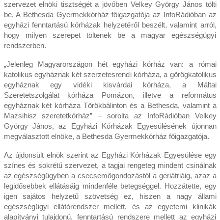
szervezet elnöki tisztségét a jövőben Velkey György János tölti
be. A Bethesda Gyermekkórház főigazgatója az InfoRádióban az
egyházi fenntartású kórházak helyzetéről beszélt, valamint arról,
hogy milyen szerepet töltenek be a magyar egészségügyi
rendszerben.
„Jelenleg Magyarországon hét egyházi kórház van: a római
katolikus egyháznak két szerzetesrendi kórháza, a görögkatolikus
egyháznak egy vidéki kisvárdai kórháza, a Máltai
Szeretetszolgálat kórháza Pomázon, illetve a református
egyháznak két kórháza Törökbálinton és a Bethesda, valamint a
Mazsihisz szeretetkórház” – sorolta az InfoRádióban Velkey
György János, az Egyházi Kórházak Egyesülésének újonnan
megválasztott elnöke, a Bethesda Gyermekkórház főigazgatója.
Az újdonsült elnök szerint az Egyházi Kórházak Egyesülése egy
színes és sokrétű szervezet, a tagjai rengeteg mindent csinálnak
az egészségügyben a csecsemőgondozástól a geriátriáig, azaz a
legidősebbek ellátásáig mindenféle betegséggel. Hozzátette, egy
igen sajátos helyzetű szövetség ez, hiszen a nagy állami
egészségügyi ellátórendszer mellett, és az egyetemi klinikák
alapítványi tulajdonú, fenntartású rendszere mellett az egyházi