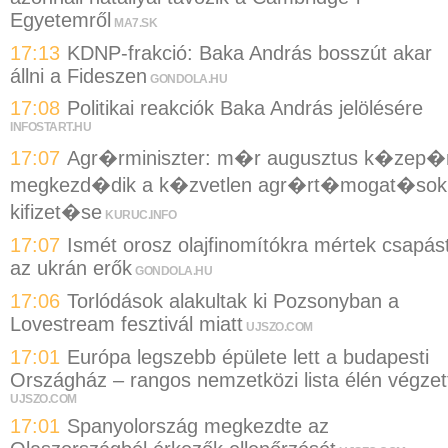
Egyetemről
MA7.SK
17:13
KDNP-frakció: Baka András bosszút akar
állni a Fideszen
GONDOLA.HU
17:08
Politikai reakciók Baka András jelölésére
INFOSTART.HU
17:07
Agr�rminiszter: m�r augusztus k�zep�
megkezd�dik a k�zvetlen agr�rt�mogat�sok
kifizet�se
KURUC.INFO
17:07
Ismét orosz olajfinomítókra mértek csapás
az ukrán erők
GONDOLA.HU
17:06
Torlódások alakultak ki Pozsonyban a
Lovestream fesztivál miatt
UJSZO.COM
17:01
Európa legszebb épülete lett a budapesti
Országház – rangos nemzetközi lista élén végzet
UJSZO.COM
17:01
Spanyolország megkezdte az