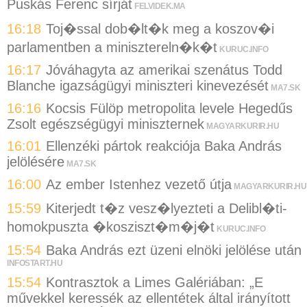
Puskás Ferenc sírját
FELVIDEK.MA
16:18
Toj�ssal dob�lt�k meg a koszov�i
parlamentben a minisztereln�k�t
KURUC.INFO
16:17
Jóváhagyta az amerikai szenátus Todd
Blanche igazságügyi miniszteri kinevezését
MA7.SK
16:16
Kocsis Fülöp metropolita levele Hegedűs
Zsolt egészségügyi miniszternek
MAGYARKURIR.HU
16:01
Ellenzéki pártok reakciója Baka András
jelölésére
MA7.SK
16:00
Az ember Istenhez vezető útja
MAGYARKURIR.HU
15:59
Kiterjedt t�z vesz�lyezteti a Delibl�ti-
homokpuszta �kosziszt�m�j�t
KURUC.INFO
15:54
Baka András ezt üzeni elnöki jelölése után
INFOSTART.HU
15:54
Kontrasztok a Limes Galériában: „E
művekkel keressék az ellentétek által irányított