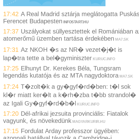
17:42
A Real Madrid sztárja meglátogatta Puská
Ferencet Budapesten
INFOSTART.HU
17:37
Uszályokat süllyesztettek el Romániában a
atomerőmű üzemben tartása érdekében
MA7.SK
17:31
Az NKOH �s az NR� vezet�j�t is
lap�tra tette a bel�gyminiszter
KURUC.INFO
17:25
Elhunyt Dr. Kerekes Béla, Tungsram
legendás kutatója és az MTA nagydoktora
MA7.SK
17:24
T�zolt�k a gy�gyf�rd�ben: t�l sok
kl�r miatt ker�lt a k�rh�zba t�bb strandol�
az Igali Gy�gyf�rd�b�l
KURUC.INFO
17:20
Dél-afrikai jezsuita provinciális: Fiatalok
vagyunk, és növekedünk
MAGYARKURIR.HU
17:15
Fordulat Arday professzor ügyében:
azonnali hatállyal távozik a Cambridge-i