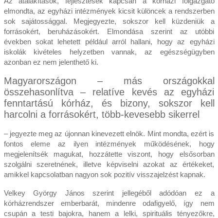
Az átalakítások, fejlesztések kapcsán a kórházi főigazgató
elmondta, az egyházi intézmények kicsit különcek a rendszerben
sok sajátossággal. Megjegyezte, sokszor kell küzdeniük a
forrásokért, beruházásokért. Elmondása szerint az utóbbi
években sokat lehetett például arról hallani, hogy az egyházi
iskolák kivételes helyzetben vannak, az egészségügyben
azonban ez nem jelenthető ki.
Magyarországon – más országokkal
összehasonlítva – relatíve kevés az egyházi
fenntartású kórház, és bizony, sokszor kell
harcolni a forrásokért, több-kevesebb sikerrel
– jegyezte meg az újonnan kinevezett elnök. Mint mondta, ezért is
fontos eleme az ilyen intézmények működésének, hogy
megjelenítsék magukat, hozzátette viszont, hogy elsősorban
szolgálni szeretnének, illetve képviselni azokat az értékeket,
amikkel kapcsolatban nagyon sok pozitív visszajelzést kapnak.
Velkey György János szerint jellegéből adódóan ez a
kórházrendszer emberbarát, mindenre odafigyelő, így nem
csupán a testi bajokra, hanem a lelki, spirituális tényezőkre,