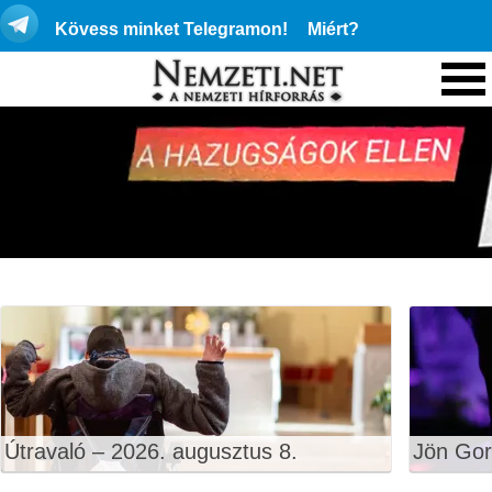
Kövess minket Telegramon!
Miért?
Útravaló – 2026. augusztus 8.
Jön Gor