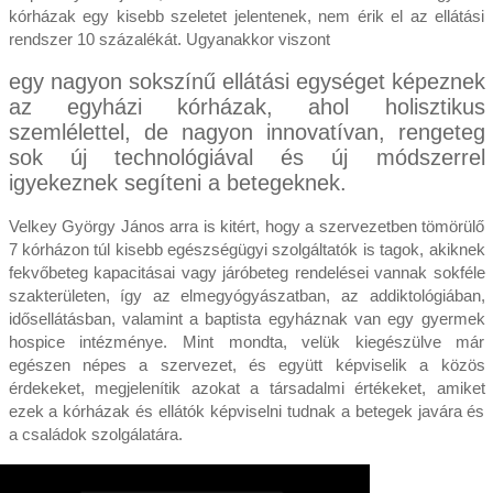
kórházak egy kisebb szeletet jelentenek, nem érik el az ellátási
rendszer 10 százalékát. Ugyanakkor viszont
egy nagyon sokszínű ellátási egységet képeznek
az egyházi kórházak, ahol holisztikus
szemlélettel, de nagyon innovatívan, rengeteg
sok új technológiával és új módszerrel
igyekeznek segíteni a betegeknek.
Velkey György János arra is kitért, hogy a szervezetben tömörülő
7 kórházon túl kisebb egészségügyi szolgáltatók is tagok, akiknek
fekvőbeteg kapacitásai vagy járóbeteg rendelései vannak sokféle
szakterületen, így az elmegyógyászatban, az addiktológiában,
idősellátásban, valamint a baptista egyháznak van egy gyermek
hospice intézménye. Mint mondta, velük kiegészülve már
egészen népes a szervezet, és együtt képviselik a közös
érdekeket, megjelenítik azokat a társadalmi értékeket, amiket
ezek a kórházak és ellátók képviselni tudnak a betegek javára és
a családok szolgálatára.