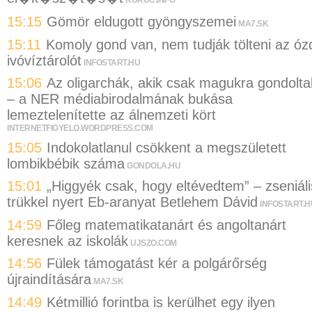
KURUC.INFO
15:15
Gömör eldugott gyöngyszemei
MA7.SK
15:11
Komoly gond van, nem tudják tölteni az óz
ivóvíztárolót
INFOSTART.HU
15:06
Az oligarchák, akik csak magukra gondolta
– a NER médiabirodalmának bukása
lemeztelenítette az álnemzeti kört
INTERNETFIGYELO.WORDPRESS.COM
15:05
Indokolatlanul csökkent a megszületett
lombikbébik száma
GONDOLA.HU
15:01
„Higgyék csak, hogy eltévedtem” – zseniáli
trükkel nyert Eb-aranyat Betlehem Dávid
INFOSTART.H
14:59
Főleg matematikatanárt és angoltanárt
keresnek az iskolák
UJSZO.COM
14:56
Fülek támogatást kér a polgárőrség
újraindítására
MA7.SK
14:49
Kétmillió forintba is kerülhet egy ilyen