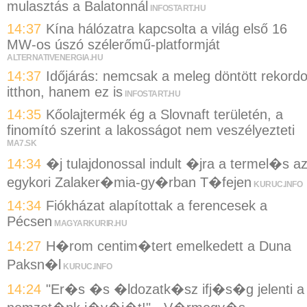
mulasztás a Balatonnál
INFOSTART.HU
14:37
Kína hálózatra kapcsolta a világ első 16
MW-os úszó szélerőmű-platformját
ALTERNATIVENERGIA.HU
14:37
Időjárás: nemcsak a meleg döntött rekordo
itthon, hanem ez is
INFOSTART.HU
14:35
Kőolajtermék ég a Slovnaft területén, a
finomító szerint a lakosságot nem veszélyezteti
MA7.SK
14:34
�j tulajdonossal indult �jra a termel�s a
egykori Zalaker�mia-gy�rban T�fejen
KURUC.INFO
14:34
Fiókházat alapítottak a ferencesek a
Pécsen
MAGYARKURIR.HU
14:27
H�rom centim�tert emelkedett a Duna
Paksn�l
KURUC.INFO
14:24
"Er�s �s �ldozatk�sz ifj�s�g jelenti a