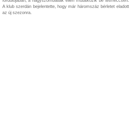
fordulójában, a nagyszombatiak ellen mutatkozik be tétmeccsen.
A klub szerdán bejelentette, hogy már háromszáz bérletet eladott
az új szezonra.