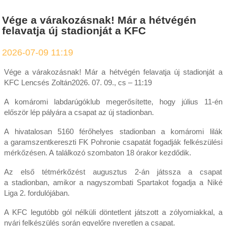
Vége a várakozásnak! Már a hétvégén
felavatja új stadionját a KFC
2026-07-09 11:19
Vége a várakozásnak! Már a hétvégén felavatja új stadionját a
KFC Lencsés Zoltán2026. 07. 09., cs – 11:19
A komáromi labdarúgóklub megerősítette, hogy július 11-én
először lép pályára a csapat az új stadionban.
A hivatalosan 5160 férőhelyes stadionban a komáromi lilák
a garamszentkereszti FK Pohronie csapatát fogadják felkészülési
mérkőzésen. A találkozó szombaton 18 órakor kezdődik.
Az első tétmérkőzést augusztus 2-án játssza a csapat
a stadionban, amikor a nagyszombati Spartakot fogadja a Niké
Liga 2. fordulójában.
A KFC legutóbb gól nélküli döntetlent játszott a zólyomiakkal, a
nyári felkészülés során egyelőre nyeretlen a csapat.