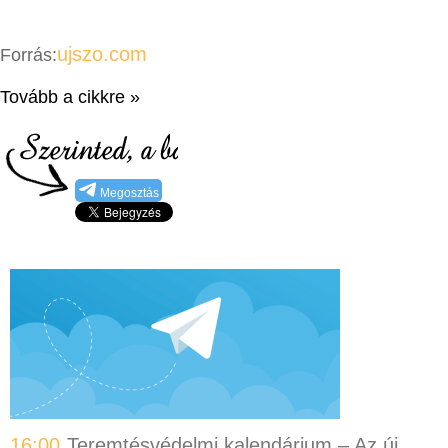
ujszo.com
Forrás:
Tovább a cikkre »
Megosztás
16:00
Teremtésvédelmi kalendárium – Az új