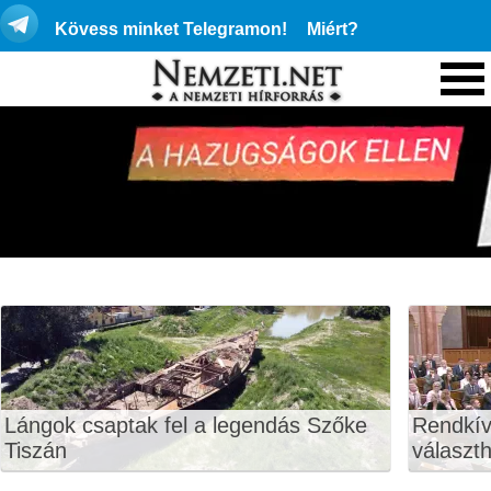
Kövess minket Telegramon!
Miért?
Lángok csaptak fel a legendás Szőke
Rendkív
Tiszán
választ