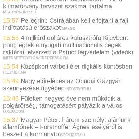
klímatörvény-tervezet szakmai tartalma
MAGYARKURIR.HU
15:57
Pellegrini: Csírájában kell elfojtani a faji
indíttatású erőszakot
MA7.SK
15:55
4 milliárd dolláros katasztrófa Kijevben:
porig égtek a nyugati multinacionális cégek
raktárai, elvérzett a Patriot légvédelem (videók)
INTERNETFIGYELO.WORDPRESS.COM
15:54
Középkori várbeli élet digitális köntösben
FELVIDEK.MA
15:49
Nagy előrelépés az Óbudai Gázgyár
szennyezése ügyében
INFOSTART.HU
15:46
Füleken negyed éve nem működik a
polgárőrség, támogatásért pályázik a város
UJSZO.COM
15:37
Magyar Péter: három személyt ajánlunk
államfőnek – Forsthoffer Ágnes esélyéről is
beszélt a kormányfő
INFOSTART.HU