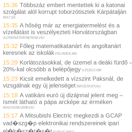
15:36
Többszáz embert mentettek ki a katonai
szolgálat alól korrupt toborzótisztek Kárpátalján
MA7.SK
15:35
A hőség már az energiatermelést és a
vízellátást is veszélyezteti Horvátországban
ALTERNATIVENERGIA.HU
15:32
Főleg matematikatanárt és angoltanárt
keresnek az iskolák
FELVIDEK.MA
15:29
Korlátozásokkal, de üzemel a deáki fürdő 
20%-kal olcsóbb a belépőjegy
UJSZO.COM
15:23
Kicsit emelkedett a vízszint Paksnál, de
vizsgálnak egy új jelenséget
INFOSTART.HU
15:18
A vatikáni euró új dizájnnal jelent meg –
Ismét látható a pápa arcképe az érméken
MAGYARKURIR.HU
15:17
A Mitsubishi Electric megkezdi a GCAP
vad�szg�p elektronikai rendszereinek ipari
el�k�sz�t�s�t