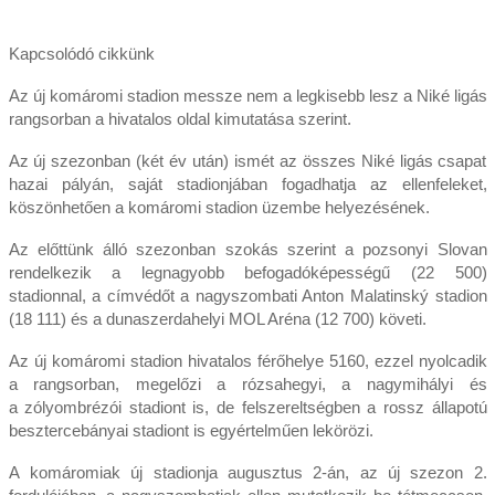
Kapcsolódó cikkünk
Az új komáromi stadion messze nem a legkisebb lesz a Niké ligás
rangsorban a hivatalos oldal kimutatása szerint.
Az új szezonban (két év után) ismét az összes Niké ligás csapat
hazai pályán, saját stadionjában fogadhatja az ellenfeleket,
köszönhetően a komáromi stadion üzembe helyezésének.
Az előttünk álló szezonban szokás szerint a pozsonyi Slovan
rendelkezik a legnagyobb befogadóképességű (22 500)
stadionnal, a címvédőt a nagyszombati Anton Malatinský stadion
(18 111) és a dunaszerdahelyi MOL Aréna (12 700) követi.
Az új komáromi stadion hivatalos férőhelye 5160, ezzel nyolcadik
a rangsorban, megelőzi a rózsahegyi, a nagymihályi és
a zólyombrézói stadiont is, de felszereltségben a rossz állapotú
besztercebányai stadiont is egyértelműen lekörözi.
A komáromiak új stadionja augusztus 2-án, az új szezon 2.