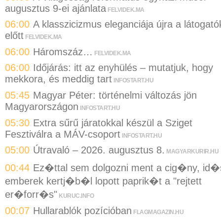
augusztus 9-ei ajánlata
FELVIDEK.MA
06:00
A klasszicizmus eleganciája újra a látogató
előtt
FELVIDEK.MA
06:00
Háromszáz…
FELVIDEK.MA
06:00
Időjárás: itt az enyhülés – mutatjuk, hogy
mekkora, és meddig tart
INFOSTART.HU
05:45
Magyar Péter: történelmi változás jön
Magyarországon
INFOSTART.HU
05:30
Extra sűrű járatokkal készül a Sziget
Fesztiválra a MÁV-csoport
INFOSTART.HU
05:00
Útravaló – 2026. augusztus 8.
MAGYARKURIR.HU
00:44
Ez�ttal sem dolgozni ment a cig�ny, id�
emberek kertj�b�l lopott paprik�t a "rejtett
er�forr�s"
KURUC.INFO
00:07
Hullarablók pozícióban
FLAGMAGAZIN.HU