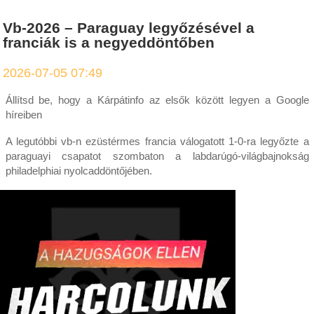
Vb-2026 – Paraguay legyőzésével a
franciák is a negyeddöntőben
2026-07-05 07:49
Állítsd be, hogy a Kárpátinfo az elsők között legyen a Google
híreiben
A legutóbbi vb-n ezüstérmes francia válogatott 1-0-ra legyőzte a
paraguayi csapatot szombaton a labdarúgó-világbajnokság
philadelphiai nyolcaddöntőjében.