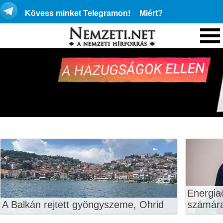
Kövess minket Telegramon!
Miért?
Energiaö
A Balkán rejtett gyöngyszeme, Ohrid
számár