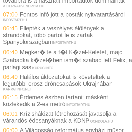
továbbra is a használt importautók dominálnak
ALTERNATIVENERGIA.HU
07:00
Fontos infó jött a posták nyitvatartásáról
INFOSTART.HU
06:45
Ellepték a veszélyes élőlények a
strandokat, több partot le is zártak
Spanyolországban
INFOSTART.HU
06:40
Megker�lte a f�l K�zel-Keletet, majd
Szabadka k�zel�ben ism�t szabad lett Felix, a
parlagi sas
KURUC.INFO
06:40
Halálos áldozatokat is követeltek a
legutóbbi orosz dróncsapások Ukrajnában
KARPATINFO.NET
06:15
Érdemes észben tartani: másként
közlekedik a 2-es metró
INFOSTART.HU
06:01
Krízishálózat létrehozását javasolja a
várandós édesanyáknak a KDNP
GONDOLA.HU
06:00
A Világosság református egyházi műsor