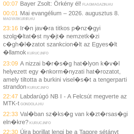
00:07
Bayer Zsolt: Örkény él!
FLAGMAGAZIN.HU
00:01
Mai evangélium – 2026. augusztus 8.
MAGYARKURIR.HU
23:16
Ir�n jav�ra titkos p�nz�gyi
szolg�ltat�st ny�jt� nemzetk�zi
c�gh�l�zatot szankcion�lt az Egyes�lt
�llamok
KURUC.INFO
23:09
A nizzai b�r�s�g hat�lyon k�v�l
helyezett egy �nkorm�nyzati hat�rozatot,
amely tiltotta a burkini visel�s�t a tengerparti
strandon
KURUC.INFO
22:47
Labdarúgó NB I - A Felcsút megverte az
MTK-t
GONDOLA.HU
22:33
Val�ban sz�ks�g van k�zt�rsas�gi
eln�kre?
KURUC.INFO
22:30
Újra borillat lengi be a Tagore sétányt