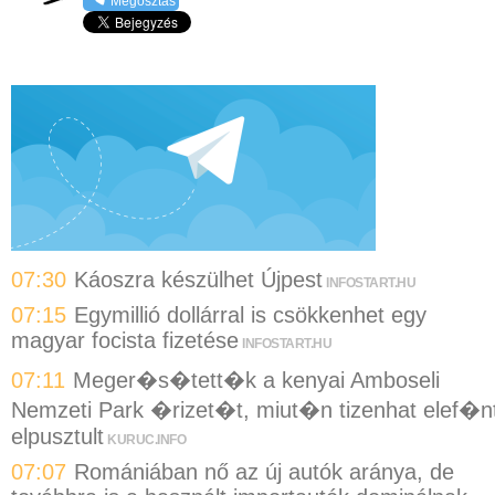
Megosztás
07:30
Káoszra készülhet Újpest
INFOSTART.HU
07:15
Egymillió dollárral is csökkenhet egy
magyar focista fizetése
INFOSTART.HU
07:11
Meger�s�tett�k a kenyai Amboseli
Nemzeti Park �rizet�t, miut�n tizenhat elef�n
elpusztult
KURUC.INFO
07:07
Romániában nő az új autók aránya, de