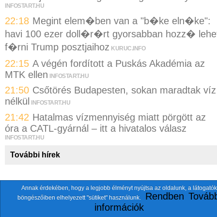
INFOSTART.HU
22:18
Megint elem�ben van a "b�ke eln�ke":
havi 100 ezer doll�r�rt gyorsabban hozz� lehe
f�rni Trump posztjaihoz
KURUC.INFO
22:15
A végén fordított a Puskás Akadémia az
MTK ellen
INFOSTART.HU
21:50
Csőtörés Budapesten, sokan maradtak víz
nélkül
INFOSTART.HU
21:42
Hatalmas vízmennyiség miatt pörgött az
óra a CATL-gyárnál – itt a hivatalos válasz
INFOSTART.HU
További hírek
Annak érdekében, hogy a legjobb élményt nyújtsa az oldalunk, a látogatók
A fentiekkel együtt összesen
118 oldalt
szemlézünk.
Rendben
Tovább
böngészőiben elhelyezett "sütiket" használunk.
ten.itezmen@itezmen
© 2026 Nemzeti.net - E-mail:
információk