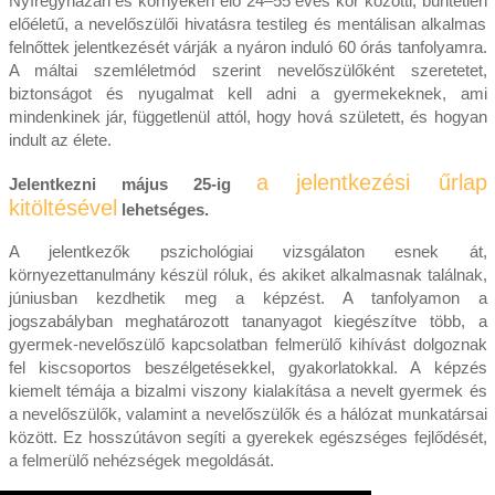
Nyíregyházán és környékén élő 24–55 éves kor közötti, büntetlen
előéletű, a nevelőszülői hivatásra testileg és mentálisan alkalmas
felnőttek jelentkezését várják a nyáron induló 60 órás tanfolyamra.
A máltai szemléletmód szerint nevelőszülőként szeretetet,
biztonságot és nyugalmat kell adni a gyermekeknek, ami
mindenkinek jár, függetlenül attól, hogy hová született, és hogyan
indult az élete.
a jelentkezési űrlap
Jelentkezni május 25-ig
kitöltésével
lehetséges.
A jelentkezők pszichológiai vizsgálaton esnek át,
környezettanulmány készül róluk, és akiket alkalmasnak találnak,
júniusban kezdhetik meg a képzést. A tanfolyamon a
jogszabályban meghatározott tananyagot kiegészítve több, a
gyermek-nevelőszülő kapcsolatban felmerülő kihívást dolgoznak
fel kiscsoportos beszélgetésekkel, gyakorlatokkal. A képzés
kiemelt témája a bizalmi viszony kialakítása a nevelt gyermek és
a nevelőszülők, valamint a nevelőszülők és a hálózat munkatársai
között. Ez hosszútávon segíti a gyerekek egészséges fejlődését,
a felmerülő nehézségek megoldását.