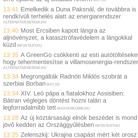
MA7.SK
13:41
Emelkedik a Duna Paksnál, de továbbra is
rendkívüli terhelés alatt az energiarendszer
ALTERNATIVENERGIA.HU
13:40
Most Ercsiben kapott lángra az
aljnövényzet, a katasztrófavédelem a lángokkal
küzd
INFOSTART.HU
13:35
A GreenGo csökkenti az esti autótöltéseke
hogy tehermentesítse a villamosenergia-rendszer
ALTERNATIVENERGIA.HU
13:34
Megrongálták Radnóti Miklós szobrát a
szerbiai Borban
MA7.SK
13:34
XIV. Leó pápa a fiatalokhoz Assisiben:
Bátran végleges döntést hozni talán a
legforradalmibb tett
MAGYARKURIR.HU
13:28
Az új köztársasági elnök beszédet is mond
jövő kedden az Országgyűlésben
INFOSTART.HU
13:25
Zelenszkij: Ukrajna csapást mért két orosz