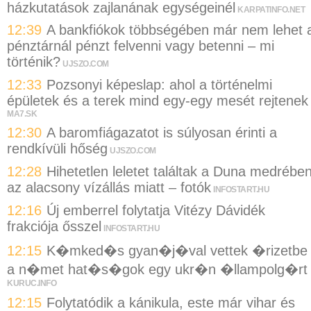
házkutatások zajlanának egységeinél
KARPATINFO.NET
12:39
A bankfiókok többségében már nem lehet 
pénztárnál pénzt felvenni vagy betenni – mi
történik?
UJSZO.COM
12:33
Pozsonyi képeslap: ahol a történelmi
épületek és a terek mind egy-egy mesét rejtenek
MA7.SK
12:30
A baromfiágazatot is súlyosan érinti a
rendkívüli hőség
UJSZO.COM
12:28
Hihetetlen leletet találtak a Duna medrébe
az alacsony vízállás miatt – fotók
INFOSTART.HU
12:16
Új emberrel folytatja Vitézy Dávidék
frakciója ősszel
INFOSTART.HU
12:15
K�mked�s gyan�j�val vettek �rizetbe
a n�met hat�s�gok egy ukr�n �llampolg�rt
KURUC.INFO
12:15
Folytatódik a kánikula, este már vihar és