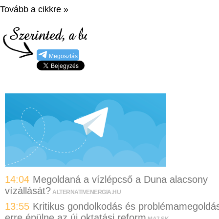
Tovább a cikkre »
Megosztás
14:04
Megoldaná a vízlépcső a Duna alacsony
vízállását?
ALTERNATIVENERGIA.HU
13:55
Kritikus gondolkodás és problémamegoldá
erre épülne az új oktatási reform