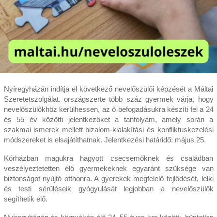
Nyíregyházán indítja el következő nevelőszülői képzését a Máltai
Szeretetszolgálat. országszerte több száz gyermek várja, hogy
nevelőszülőkhöz kerülhessen, az ő befogadásukra készíti fel a 24
és 55 év közötti jelentkezőket a tanfolyam, amely során a
szakmai ismerek mellett bizalom-kialakítási és konfliktuskezelési
módszereket is elsajátíthatnak. Jelentkezési határidő: május 25.
Kórházban magukra hagyott csecsemőknek és családban
veszélyeztetetten élő gyermekeknek egyaránt szüksége van
biztonságot nyújtó otthonra. A gyerekek megfelelő fejlődését, lelki
és testi sérüléseik gyógyulását legjobban a nevelőszülők
segíthetik elő.