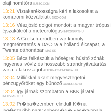
olajfinomítóra
UJSZO.COM
13:21
Víztakarékosságra kéri a lakosokat a
komáromi közvállalat
UJSZO.COM
13:16
Vészjósló dolgot mondott a magyar trópusi
éjszakákról a meteorológus
INFOSTART.HU
13:13
A Grolsch-erődben vár komoly
megmérettetés a DAC-ra a holland élcsapat, a
Twente otthonában
MA7.SK
13:05
Bécs felkészült a hőségre: hűsítő zónák,
ingyenes ivóvíz és hosszabb strandnyitvatartás
várja a lakosságot
ALTERNATIVENERGIA.HU
13:04
Milliókkal akart megvesztegetni
pénzügyőröket egy bűnöző
GONDOLA.HU
13:04
Így járnak szombaton a BKK járatai
INFOSTART.HU
13:02
Pr�ba�zemben elindult K�na
leg�szakibb nagy sebess�g� vas�tvonala