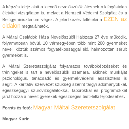
A képzés ideje alatt a leendő nevelőszülők átesnek a kifogástalan
életvitel vizsgálaton is, melyet a Nemzeti Védelmi Szolgálat és a
EZEN az
Belügyminisztérium végez. A jelentkezés feltételei a
oldalon
megtalálhatók.
A Máltai Családok Háza Nevelőszülői Hálózata 27 éve működik,
folyamatosan bővül, 10 vármegyében több mint 280 gyermeket
nevel, köztük számos fogyatékossággal élő, halmozottan sérült
gyermeket is.
A Máltai Szeretetszolgálat folyamatos továbbképzéseket és
tréningeket is tart a nevelőszülők számára, akiknek munkáját
pszichológus, tanácsadó és gyermekvédelmi asszisztens is
segíti. A karitatív szervezet szükség szerint tárgyi adományokkal,
egészségügyi szűrővizsgálatokkal, táborokkal és programokkal
járul hozzá a nevelt gyerekek egészséges testi-lelki fejlődéséhez.
Magyar Máltai Szeretetszolgálat
Forrás és fotó:
Magyar Kurír