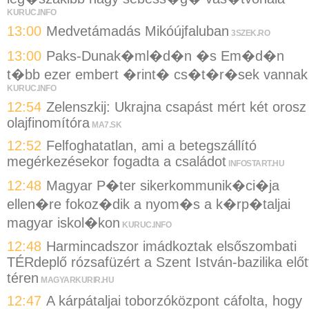
KURUC.INFO
13:00
Medvetámadás Mikóújfaluban
3SZEK.RO
13:00
Paks-Dunak�ml�d�n �s Em�d�n
t�bb ezer embert �rint� cs�t�r�sek vannak
KURUC.INFO
12:54
Zelenszkij: Ukrajna csapást mért két orosz
olajfinomítóra
MA7.SK
12:52
Felfoghatatlan, ami a betegszállító
megérkezésekor fogadta a családot
INFOSTART.HU
12:48
Magyar P�ter sikerkommunik�ci�ja
ellen�re fokoz�dik a nyom�s a k�rp�taljai
magyar iskol�kon
KURUC.INFO
12:48
Harmincadszor imádkoztak elsőszombati
TÉRdeplő rózsafüzért a Szent István-bazilika előt
téren
MAGYARKURIR.HU
12:47
A kárpátaljai toborzóközpont cáfolta, hogy