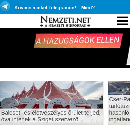
Kövess minket Telegramon!
Miért?
Cser-Pa
tarlótűz
Baleset- és életveszélyes őrület terjed,
hasonló,
óva intenek a Sziget szervezői
ingatlan