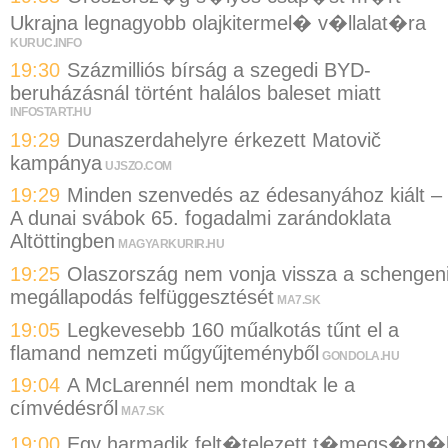
Ukrajna legnagyobb olajkitermel� v�llalat�ra
KURUC.INFO
19:30
Százmilliós bírság a szegedi BYD-
beruházásnál történt halálos baleset miatt
INFOSTART.HU
19:29
Dunaszerdahelyre érkezett Matovič
kampánya
UJSZO.COM
19:29
Minden szenvedés az édesanyához kiált –
A dunai svábok 65. fogadalmi zarándoklata
Altöttingben
MAGYARKURIR.HU
19:25
Olaszország nem vonja vissza a schengen
megállapodás felfüggesztését
MA7.SK
19:05
Legkevesebb 160 műalkotás tűnt el a
flamand nemzeti műgyűjteményből
GONDOLA.HU
19:04
A McLarennél nem mondtak le a
címvédésről
MA7.SK
19:00
Egy harmadik felt�telezett t�megs�rn�