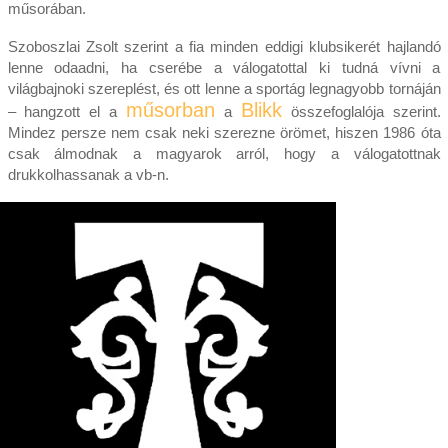
műsorában.
Szoboszlai Zsolt szerint a fia minden eddigi klubsikerét hajlandó
lenne odaadni, ha cserébe a válogatottal ki tudná vívni a
világbajnoki szereplést, és ott lenne a sportág legnagyobb tornáján
műsorban
Blikk
– hangzott el a
a
összefoglalója szerint.
Mindez persze nem csak neki szerezne örömet, hiszen 1986 óta
csak álmodnak a magyarok arról, hogy a válogatottnak
drukkolhassanak a vb-n.