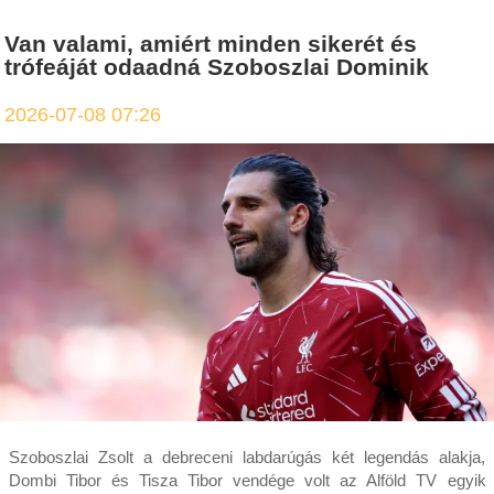
Van valami, amiért minden sikerét és
trófeáját odaadná Szoboszlai Dominik
2026-07-08 07:26
Szoboszlai Zsolt a debreceni labdarúgás két legendás alakja,
Dombi Tibor és Tisza Tibor vendége volt az Alföld TV egyik