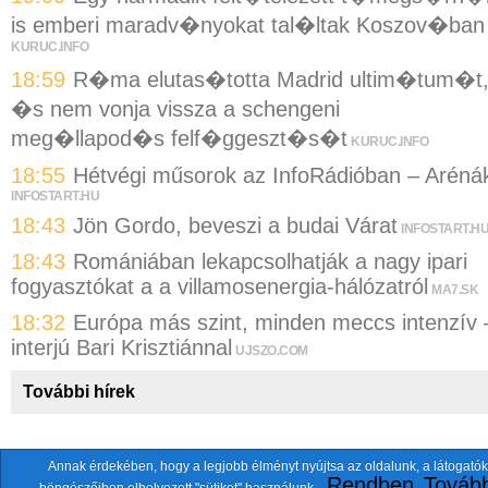
is emberi maradv�nyokat tal�ltak Koszov�ban
KURUC.INFO
18:59
R�ma elutas�totta Madrid ultim�tum�t
�s nem vonja vissza a schengeni
meg�llapod�s felf�ggeszt�s�t
KURUC.INFO
18:55
Hétvégi műsorok az InfoRádióban – Aréná
INFOSTART.HU
18:43
Jön Gordo, beveszi a budai Várat
INFOSTART.H
18:43
Romániában lekapcsolhatják a nagy ipari
fogyasztókat a a villamosenergia-hálózatról
MA7.SK
18:32
Európa más szint, minden meccs intenzív 
interjú Bari Krisztiánnal
UJSZO.COM
További hírek
Annak érdekében, hogy a legjobb élményt nyújtsa az oldalunk, a látogatók
A fentiekkel együtt összesen
118 oldalt
szemlézünk.
Rendben
Tovább