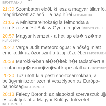
INFOSTART.HU
21:30
Szombaton eldől, ki lesz a magyar államfő,
megérkezett az eső – a nap hírei
INFOSTART.HU
21:06
A Miniszterelnökség is felmondta a
keretszerződést Balásy Gyula cégével
INFOSTART.HU
20:57
Magyar Nemzet - a hetilap els� sz�ma
KURUC.INFO
20:42
Varga Judit meteorológus: a hőség miatt
emelkedik az ózonszint a talaj közelében
INFOSTART.
20:38
Marokk�ban el�t�ltek h�t taxisof�rt a
ceutai migr�nsinv�zi�val kapcsolatban
KURUC.INF
20:30
Tűz ütött ki a pesti sportcsarnokban, a
belügyminiszter szerint veszélyben az Európa-
bajnokság
INFOSTART.HU
20:18
Feledy Botond: az alapoktól szervezzük újj
és alakítjuk át a Magyar Külügyi Intézetet
INFOSTART.HU