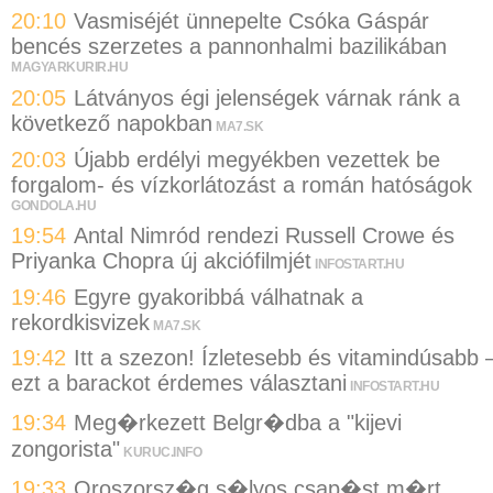
20:10
Vasmiséjét ünnepelte Csóka Gáspár
bencés szerzetes a pannonhalmi bazilikában
MAGYARKURIR.HU
20:05
Látványos égi jelenségek várnak ránk a
következő napokban
MA7.SK
20:03
Újabb erdélyi megyékben vezettek be
forgalom- és vízkorlátozást a román hatóságok
GONDOLA.HU
19:54
Antal Nimród rendezi Russell Crowe és
Priyanka Chopra új akciófilmjét
INFOSTART.HU
19:46
Egyre gyakoribbá válhatnak a
rekordkisvizek
MA7.SK
19:42
Itt a szezon! Ízletesebb és vitamindúsabb 
ezt a barackot érdemes választani
INFOSTART.HU
19:34
Meg�rkezett Belgr�dba a "kijevi
zongorista"
KURUC.INFO
19:33
Oroszorsz�g s�lyos csap�st m�rt