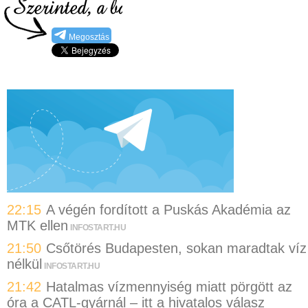
Megosztás
22:15
A végén fordított a Puskás Akadémia az
MTK ellen
INFOSTART.HU
21:50
Csőtörés Budapesten, sokan maradtak víz
nélkül
INFOSTART.HU
21:42
Hatalmas vízmennyiség miatt pörgött az
óra a CATL-gyárnál – itt a hivatalos válasz