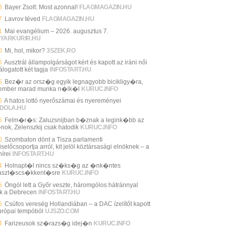
8
Bayer Zsolt: Most azonnal!
FLAGMAGAZIN.HU
7
Lavrov téved
FLAGMAGAZIN.HU
1
Mai evangélium – 2026. augusztus 7.
YARKURIR.HU
0
Mi, hol, mikor?
3SZEK.RO
6
Ausztrál állampolgárságot kért és kapott az iráni női
álogatott két tagja
INFOSTART.HU
5
Bez�r az orsz�g egyik legnagyobb bicikligy�ra,
ember marad munka n�lk�l
KURUC.INFO
6
A hatos lottó nyerőszámai és nyereményei
DOLA.HU
5
Felm�r�s: Zaluzsnijban b�znak a legink�bb az
nok, Zelenszkij csak hatodik
KURUC.INFO
0
Szombaton dönt a Tisza parlamenti
selőcsoportja arról, kit jelöl köztársasági elnöknek – a
írei
INFOSTART.HU
4
Holnapt�l nincs sz�ks�g az �nk�ntes
aszt�scs�kkent�sre
KURUC.INFO
5
Öngól lett a Győr veszte, háromgólos hátránnyal
ik a Debrecen
INFOSTART.HU
5
Csúfos vereség Hollandiában – a DAC ízelítőt kapott
urópai tempóból
UJSZO.COM
4
Farizeusok sz�razs�g idej�n
KURUC.INFO