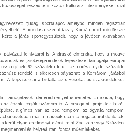
közösséget részesíteni, köztük kulturális intézményeket, civil
gynevezett ifjúsági sportalapot, amelyből minden regisztrált
igényelhető. Elmondása szerint tavaly Komáromból mindössze
a kérte a járás sportegyesületeit, hogy a jövőben aktívabban
yi pályázati felhívásról is. Andruskó elmondta, hogy a megye
ulanciák és járóbeteg-rendelők fejlesztését támogatja európai
t összegének 92 százaléka lehet, az önrész nyolc százalék.
zázhúsz rendelő is sikeresen pályázhat, a Komáromi járásból
an. A képviselő arra biztatta az orvosokat és szakrendelőket,
i támogatások idei eredményeit ismertette. Elmondta, hogy
 és az északi régiók számára is. A támogatott projektek között
ülete, a gímesi vár, az izsai templom, az ógyallai templom,
s. Utóbbi esetében már a második ütem támogatásáról döntöttek.
 sikerül olyan eredményt elérni, mint Zselízen vagy Százdon,
t megmenteni és helyreállítani fontos műemlékeket.