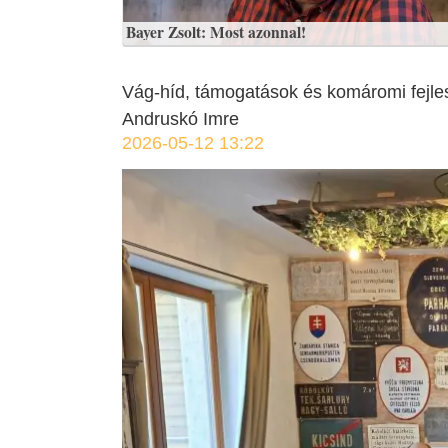
Bayer Zsolt: Most azonnal!
Vág-híd, támogatások és komáromi fejlesz
Andruskó Imre
2026-05-12 13:22