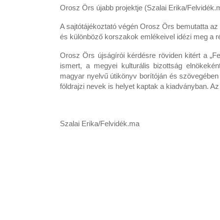
Orosz Örs újabb projektje (Szalai Erika/Felvidék.
A sajtótájékoztató végén Orosz Örs bemutatta az új
és különböző korszakok emlékeivel idézi meg a rég
Orosz Örs újságírói kérdésre röviden kitért a „Fel
ismert, a megyei kulturális bizottság elnökeké
magyar nyelvű útikönyv borítóján és szövegében
földrajzi nevek is helyet kaptak a kiadványban. Az
Szalai Erika/Felvidék.ma