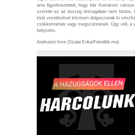
arra figyelmeztetett, hogy bár Komárom városa 
szerinte ez az összeg önmagában nem biztos, ho
klub vezetésével közösen dolgozzanak ki vészfo
csökkennének vagy megszűnnének. Úgy véli, a vár
helyzetre.
Andruskó Imre (Szalai Erika/Felvidék.ma)