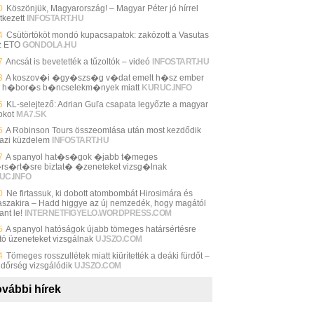
0
Köszönjük, Magyarország! – Magyar Péter jó hírrel
tkezett
INFOSTART.HU
4
Csütörtököt mondó kupacsapatok: zakózott a Vasutas
z ETO
GONDOLA.HU
7
Ancsát is bevetették a tűzoltók – videó
INFOSTART.HU
3
A koszov�i �gy�szs�g v�dat emelt h�sz ember
n h�bor�s b�ncselekm�nyek miatt
KURUC.INFO
5
KL-selejtező: Adrian Guľa csapata legyőzte a magyar
okot
MA7.SK
5
A Robinson Tours összeomlása után most kezdődik
gazi küzdelem
INFOSTART.HU
7
A spanyol hat�s�gok �jabb t�meges
rs�rt�sre biztat� �zeneteket vizsg�lnak
UC.INFO
0
Ne firtassuk, ki dobott atombombát Hirosimára és
szakira – Hadd higgye az új nemzedék, hogy magától
ant le!
INTERNETFIGYELO.WORDPRESS.COM
5
A spanyol hatóságok újabb tömeges határsértésre
ató üzeneteket vizsgálnak
UJSZO.COM
4
Tömeges rosszullétek miatt kiürítették a deáki fürdőt –
ndőrség vizsgálódik
UJSZO.COM
vábbi hírek