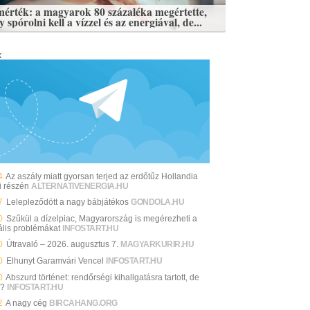
mérték: a magyarok 80 százaléka megértette,
 spórolni kell a vízzel és az energiával, de...
k
4
Az aszály miatt gyorsan terjed az erdőtűz Hollandia
i részén
ALTERNATIVENERGIA.HU
7
Lelepleződött a nagy bábjátékos
GONDOLA.HU
0
Szűkül a dízelpiac, Magyarország is megérezheti a
ális problémákat
INFOSTART.HU
0
Útravaló – 2026. augusztus 7.
MAGYARKURIR.HU
0
Elhunyt Garamvári Vencel
INFOSTART.HU
0
Abszurd történet: rendőrségi kihallgatásra tartott, de
y?
INFOSTART.HU
2
A nagy cég
BIRCAHANG.ORG