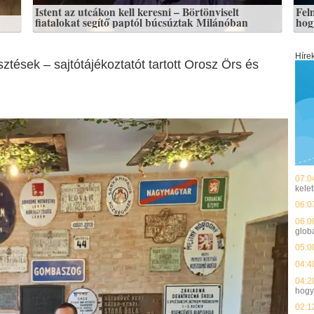
Istent az utcákon kell keresni – Börtönviselt
Fel
fiatalokat segítő paptól búcsúztak Milánóban
hogy
Híre
tések – sajtótájékoztatót tartott Orosz Örs és
07:0
kelet
06:0
06:0
glob
05:0
04:4
04:2
hog
02:1