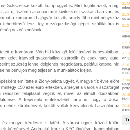
21:5
és Sókszelőce közötti komp ügyét is. Mint fogalmazott, a régi
jelen
dt, az új úszómű azonban már kivitelezési szakaszban van, és
21:3
kompot a komáromi hajógyár készíti, amely több mint négyszáz
és a
teherbírású lesz, így mezőgazdasági gépek szállítására is
21:2
 térség gazdálkodóinak.
21:2
elle
21:1
bajn
tett a komáromi Vág-híd közelgő felújításával kapcsolatban.
21:1
m keleti irányból gyakorlatilag elzáródik, és csak nagy, gútai
az i
szerint szükség lenne ideiglenes megoldásra, például katonai híd
21:0
hat�
e ne bénuljon meg teljesen a munkálatok idején.
KUR
21:0
épésként említette a Zichy-palota ügyét. A megye tíz évre előre
Naga
t, mintegy 150 ezer euró értékben, amelyet a város visszaforgat
potty
i rendszer felújítását végzik el, mivel az elmúlt időszakban
20:4
 kifűtése. A képviselő emlékeztetett arra is, hogy a Jókai
bizt
 is nehéz körülmények között voltak kénytelenek használni az
20:4
a re
To
i és megyei kérdésre is kitért. A városi ügyek között külön
jének kérdésével. Andruskó Imre a KFC jövőjével kapcsolatban