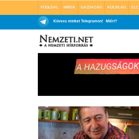
FŐOLDAL
HÍREK
GAZDASÁG
KÜLVILÁG
ELC
Kövess minket Telegramon!
Miért?