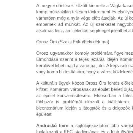
A megyei döntések között kiemelte a Vágfarkasd 
komp műszakilag teljesen tönkrement és elsüllye
várhatóan még a nyár vége előtt átadják. Az új 
embernek ad munkát. Az új szerkezet nagyobb 
alkalmas lesz, ami jelentős segítséget jelenthet a
Orosz Örs (Szalai Erika/Felvidék.ma)
Orosz ugyanakkor komoly problémára figyelmezte
Elmondása szerint a teljes lezárás idején Komáro
kerülővel lehet majd a városba jutni. A képviselő 
vagy komp biztosítására, hogy a város közlekedés
A kulturális ügyek között Orosz Örs fontos előrel
kifizeti Komárom városának az épület bérleti díjá
az épület korszerűsítésére. Elsősorban a fűtés
többször is problémát okozott a kiállítóterek
bicentenárium idején a látogatók és a dolgozók
épületet.
Andruskó Imre
a sajtótájékoztatón több város
foglalkozott a KFC stadionjának és a klub jövő