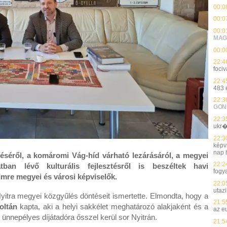
00:0
00:0
00:0
MAG
00:0
22:4
fociv
22:4
483 
22:3
GON
22:3
ukr�
22:3
képvi
nap h
éséről, a komáromi Vág-híd várható lezárásáról, a megyei
22:2
ban lévő kulturális fejlesztésről is beszéltek havi
fogy
mre megyei és városi képviselők.
22:0
utaz
yitra megyei közgyűlés döntéseit ismertette. Elmondta, hogy a
21:5
oltán
kapta, aki a helyi sakkélet meghatározó alakjaként és a
az e
z ünnepélyes díjátadóra ősszel kerül sor Nyitrán.
21:5