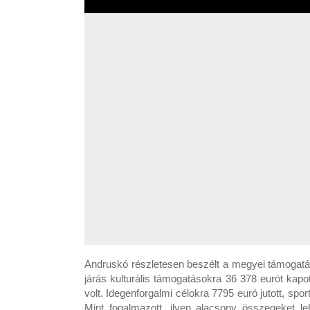
Andruskó részletesen beszélt a megyei támogatá
járás kulturális támogatásokra 36 378 eurót kap
volt. Idegenforgalmi célokra 7795 euró jutott, sp
Mint fogalmazott, ilyen alacsony összegeket le