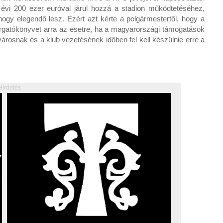
évi 200 ezer euróval járul hozzá a stadion működtetéséhez,
gy elegendő lesz. Ezért azt kérte a polgármestertől, hogy a
rgatókönyvet arra az esetre, ha a magyarországi támogatások
osnak és a klub vezetésének időben fel kell készülnie erre a
Hírdetés