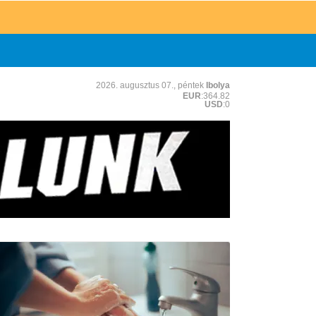
2026. augusztus 07., péntek
Ibolya
EUR
:364.82
USD
:0