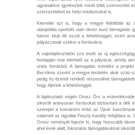
ugyanakkor igyekeztek minél több szervezetet és 
szervezeteket és helyi médiumokat is.
Kiemelte azt is, hogy a megye feltöltötte az ú
utánpótlás-sportoló után ötven euró támogatás 
három klub élt ezzel a lehetőséggel, ezért arr
pályázzanak ezekre a forrásokra.
A sajtótájékoztatón szó esett az új egészségüg
honlapján már elérhető az a pályázat, amely amb
uniós forrásból. A támogatás mértéke a projek
Becslése szerint a megye területén akár száz-s
pedig tíz-tizenöt rendelő részesülhet támogatásb
hogy éljenek a lehetőséggel.
A tájékoztató végén Orosz Örs a műemlékvédelm
sikerült arányosan forrásokat biztosítani a déli
szerepel a komáromi erőd, az Újvár kaszárnyaép
valamint az ógyallai Feszty-kastély felújítása i
Orosz reményét fejezte ki, hogy hosszabb távon
ahol évek alatt, fokozatos támogatásokkal sikerül