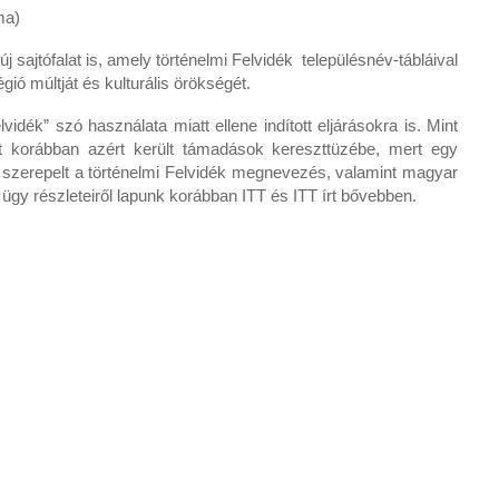
ma)
 sajtófalat is, amely történelmi Felvidék településnév-tábláival
ió múltját és kulturális örökségét.
vidék” szó használata miatt ellene indított eljárásokra is. Mint
nt korábban azért került támadások kereszttüzébe, mert egy
 szerepelt a történelmi Felvidék megnevezés, valamint magyar
 ügy részleteiről lapunk korábban ITT és ITT írt bővebben.