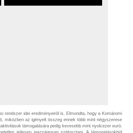
si rendszer idei eredményeiről is. Elmondta, hogy a Komáromi
ott, miközben az igényelt összeg ennek több mint négyszerese
ortaktivitások támogatására pedig kevesebb mint nyolcezer euró.
hetetlen teljesen igazságosan szétosztani. A támogatásokból