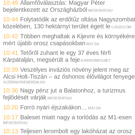
10:49
Államfőválasztás: Magyar Péter
bejelentkezett az Országházból
INFOSTART.HU
10:44
Folytatódik az erdőtűz oltása Nagyszomba
közelében, 130 hektárnyi terület égett le
UJSZO.COM
10:42
Többen meghaltak a Kijevre és környékére
mért újabb orosz csapásokban
MA7.SK
10:41
Tetőről zuhant le egy 37 éves férfi
Kárpátalján, megsérült a feje
KARPATINFO.NET
10:39
Veszélyes inváziós növény jelent meg az
Alcsi Holt-Tiszán – az őshonos élővilágot fenyege
ALTERNATIVENERGIA.HU
10:36
Nagy pénz jut a Balatonhoz, a turizmus
fejlődését várják
INFOSTART.HU
10:20
Forró nyári éjszakákon…
MA7.SK
10:17
Baleset miatt nagy a torlódás az M1-esen
INFOSTART.HU
10:13
Teljesen lerombolt egy lakóházat az orosz