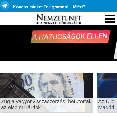
Kövess minket Telegramon!
Miért?
Zúg a vagyonvisszaszerzés: befutottak
Az Üllői
az első milliárdok
Madrid 