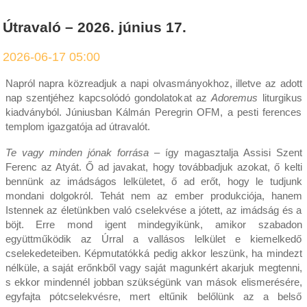
Útravaló – 2026. június 17.
2026-06-17 05:00
Napról napra közreadjuk a napi olvasmányokhoz, illetve az adott
nap szentjéhez kapcsolódó gondolatokat az
Adoremus
liturgikus
kiadványból. Júniusban Kálmán Peregrin OFM, a pesti ferences
templom igazgatója ad útravalót.
Te vagy minden jónak forrása
– így magasztalja Assisi Szent
Ferenc az Atyát. Ő ad javakat, hogy továbbadjuk azokat, ő kelti
bennünk az imádságos lelkületet, ő ad erőt, hogy le tudjunk
mondani dolgokról. Tehát nem az ember produkciója, hanem
Istennek az életünkben való cselekvése a jótett, az imádság és a
böjt. Erre mond igent mindegyikünk, amikor szabadon
együttműködik az Úrral a vallásos lelkület e kiemelkedő
cselekedeteiben. Képmutatókká pedig akkor leszünk, ha mindezt
nélküle, a saját erőnkből vagy saját magunkért akarjuk megtenni,
s ekkor mindennél jobban szükségünk van mások elismerésére,
egyfajta pótcselekvésre, mert eltűnik belőlünk az a belső