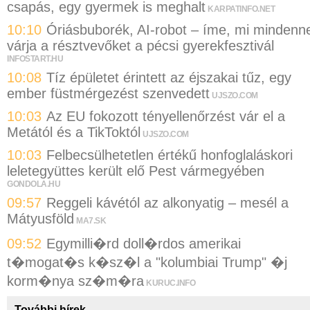
csapás, egy gyermek is meghalt
KARPATINFO.NET
10:10
Óriásbuborék, AI-robot – íme, mi mindenne
várja a résztvevőket a pécsi gyerekfesztivál
INFOSTART.HU
10:08
Tíz épületet érintett az éjszakai tűz, egy
ember füstmérgezést szenvedett
UJSZO.COM
10:03
Az EU fokozott tényellenőrzést vár el a
Metától és a TikToktól
UJSZO.COM
10:03
Felbecsülhetetlen értékű honfoglaláskori
leletegyüttes került elő Pest vármegyében
GONDOLA.HU
09:57
Reggeli kávétól az alkonyatig – mesél a
Mátyusföld
MA7.SK
09:52
Egymilli�rd doll�rdos amerikai
t�mogat�s k�sz�l a "kolumbiai Trump" �j
korm�nya sz�m�ra
KURUC.INFO
További hírek