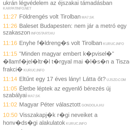
ukrán légvédelem az éjszakai támadásban
KARPATINFO.NET
11:27
Földrengés volt Tirolban
MA7.SK
11:26
Baleset Budapesten: nem jár a metró egy
szakaszon
INFOSTART.HU
11:16
Enyhe f�ldreng�s volt Tirolban
KURUC.INFO
11:15
"Minden magyar embert k�pvisel�"
�llamf�jel�ltr�l t�rgyal mai �l�s�n a Tisza
frakci�
KURUC.INFO
11:14
Eltűnt egy 17 éves lány! Látta őt?
UJSZO.COM
11:05
Életbe léptek az egyenlő bérezés új
szabályai
MA7.SK
11:02
Magyar Péter választott
GONDOLA.HU
10:50
Visszakapj�k r�gi neveiket a
honv�ds�gi alakulatok
KURUC.INFO