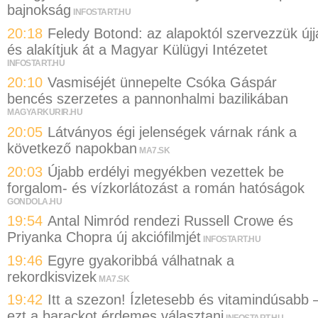
bajnokság
INFOSTART.HU
20:18
Feledy Botond: az alapoktól szervezzük újj
és alakítjuk át a Magyar Külügyi Intézetet
INFOSTART.HU
20:10
Vasmiséjét ünnepelte Csóka Gáspár
bencés szerzetes a pannonhalmi bazilikában
MAGYARKURIR.HU
20:05
Látványos égi jelenségek várnak ránk a
következő napokban
MA7.SK
20:03
Újabb erdélyi megyékben vezettek be
forgalom- és vízkorlátozást a román hatóságok
GONDOLA.HU
19:54
Antal Nimród rendezi Russell Crowe és
Priyanka Chopra új akciófilmjét
INFOSTART.HU
19:46
Egyre gyakoribbá válhatnak a
rekordkisvizek
MA7.SK
19:42
Itt a szezon! Ízletesebb és vitamindúsabb 
ezt a barackot érdemes választani