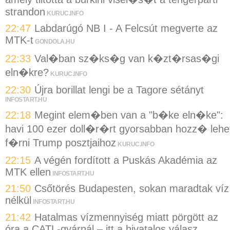
strandon
KURUC.INFO
22:47
Labdarúgó NB I - A Felcsút megverte az
MTK-t
GONDOLA.HU
22:33
Val�ban sz�ks�g van k�zt�rsas�gi
eln�kre?
KURUC.INFO
22:30
Újra borillat lengi be a Tagore sétányt
INFOSTART.HU
22:18
Megint elem�ben van a "b�ke eln�ke":
havi 100 ezer doll�r�rt gyorsabban hozz� lehe
f�rni Trump posztjaihoz
KURUC.INFO
22:15
A végén fordított a Puskás Akadémia az
MTK ellen
INFOSTART.HU
21:50
Csőtörés Budapesten, sokan maradtak víz
nélkül
INFOSTART.HU
21:42
Hatalmas vízmennyiség miatt pörgött az
óra a CATL-gyárnál – itt a hivatalos válasz