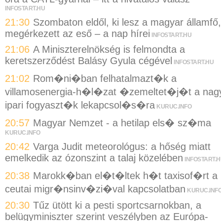
INFOSTART.HU
21:30
Szombaton eldől, ki lesz a magyar államfő,
megérkezett az eső – a nap hírei
INFOSTART.HU
21:06
A Miniszterelnökség is felmondta a
keretszerződést Balásy Gyula cégével
INFOSTART.HU
21:02
Rom�ni�ban felhatalmazt�k a
villamosenergia-h�l�zat �zemeltet�j�t a nag
ipari fogyaszt�k lekapcsol�s�ra
KURUC.INFO
20:57
Magyar Nemzet - a hetilap els� sz�ma
KURUC.INFO
20:42
Varga Judit meteorológus: a hőség miatt
emelkedik az ózonszint a talaj közelében
INFOSTART.
20:38
Marokk�ban el�t�ltek h�t taxisof�rt a
ceutai migr�nsinv�zi�val kapcsolatban
KURUC.INF
20:30
Tűz ütött ki a pesti sportcsarnokban, a
belügyminiszter szerint veszélyben az Európa-