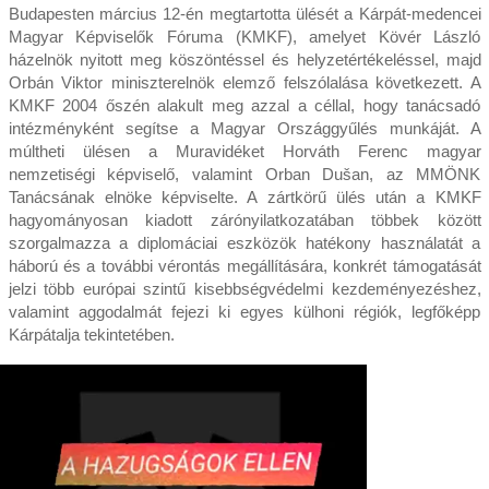
Budapesten március 12-én megtartotta ülését a Kárpát-medencei
Magyar Képviselők Fóruma (KMKF), amelyet Kövér László
házelnök nyitott meg köszöntéssel és helyzetértékeléssel, majd
Orbán Viktor miniszterelnök elemző felszólalása következett. A
KMKF 2004 őszén alakult meg azzal a céllal, hogy tanácsadó
intézményként segítse a Magyar Országgyűlés munkáját. A
múltheti ülésen a Muravidéket Horváth Ferenc magyar
nemzetiségi képviselő, valamint Orban Dušan, az MMÖNK
Tanácsának elnöke képviselte. A zártkörű ülés után a KMKF
hagyományosan kiadott zárónyilatkozatában többek között
szorgalmazza a diplomáciai eszközök hatékony használatát a
háború és a további vérontás megállítására, konkrét támogatását
jelzi több európai szintű kisebbségvédelmi kezdeményezéshez,
valamint aggodalmát fejezi ki egyes külhoni régiók, legfőképp
Kárpátalja tekintetében.