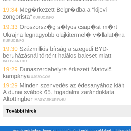
INFOSTART.HU
19:34
Meg�rkezett Belgr�dba a "kijevi
zongorista"
KURUC.INFO
19:33
Oroszorsz�g s�lyos csap�st m�rt
Ukrajna legnagyobb olajkitermel� v�llalat�ra
KURUC.INFO
19:30
Százmilliós bírság a szegedi BYD-
beruházásnál történt halálos baleset miatt
INFOSTART.HU
19:29
Dunaszerdahelyre érkezett Matovič
kampánya
UJSZO.COM
19:29
Minden szenvedés az édesanyához kiált –
A dunai svábok 65. fogadalmi zarándoklata
Altöttingben
MAGYARKURIR.HU
További hírek
Annak érdekében, hogy a legjobb élményt nyújtsa az oldalunk, a látogatók