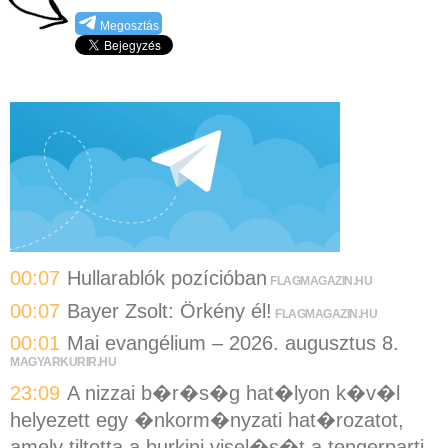
Megosztás
00:07
Hullarablók pozícióban
FLAGMAGAZIN.HU
00:07
Bayer Zsolt: Örkény él!
FLAGMAGAZIN.HU
00:01
Mai evangélium – 2026. augusztus 8.
MAGYARKURIR.HU
23:09
A nizzai b�r�s�g hat�lyon k�v�l
helyezett egy �nkorm�nyzati hat�rozatot,
amely tiltotta a burkini visel�s�t a tengerparti