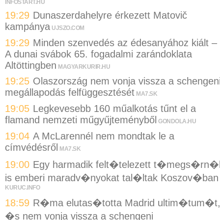
INFOSTART.HU
19:29
Dunaszerdahelyre érkezett Matovič
kampánya
UJSZO.COM
19:29
Minden szenvedés az édesanyához kiált –
A dunai svábok 65. fogadalmi zarándoklata
Altöttingben
MAGYARKURIR.HU
19:25
Olaszország nem vonja vissza a schengen
megállapodás felfüggesztését
MA7.SK
19:05
Legkevesebb 160 műalkotás tűnt el a
flamand nemzeti műgyűjteményből
GONDOLA.HU
19:04
A McLarennél nem mondtak le a
címvédésről
MA7.SK
19:00
Egy harmadik felt�telezett t�megs�rn�
is emberi maradv�nyokat tal�ltak Koszov�ban
KURUC.INFO
18:59
R�ma elutas�totta Madrid ultim�tum�t
�s nem vonja vissza a schengeni