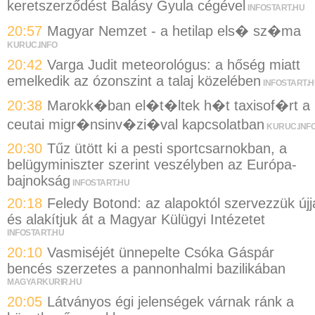
keretszerződést Balásy Gyula cégével
INFOSTART.HU
20:57
Magyar Nemzet - a hetilap els� sz�ma
KURUC.INFO
20:42
Varga Judit meteorológus: a hőség miatt
emelkedik az ózonszint a talaj közelében
INFOSTART.
20:38
Marokk�ban el�t�ltek h�t taxisof�rt a
ceutai migr�nsinv�zi�val kapcsolatban
KURUC.INF
20:30
Tűz ütött ki a pesti sportcsarnokban, a
belügyminiszter szerint veszélyben az Európa-
bajnokság
INFOSTART.HU
20:18
Feledy Botond: az alapoktól szervezzük újj
és alakítjuk át a Magyar Külügyi Intézetet
INFOSTART.HU
20:10
Vasmiséjét ünnepelte Csóka Gáspár
bencés szerzetes a pannonhalmi bazilikában
MAGYARKURIR.HU
20:05
Látványos égi jelenségek várnak ránk a