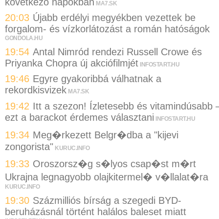
következő napokban
MA7.SK
20:03
Újabb erdélyi megyékben vezettek be
forgalom- és vízkorlátozást a román hatóságok
GONDOLA.HU
19:54
Antal Nimród rendezi Russell Crowe és
Priyanka Chopra új akciófilmjét
INFOSTART.HU
19:46
Egyre gyakoribbá válhatnak a
rekordkisvizek
MA7.SK
19:42
Itt a szezon! Ízletesebb és vitamindúsabb 
ezt a barackot érdemes választani
INFOSTART.HU
19:34
Meg�rkezett Belgr�dba a "kijevi
zongorista"
KURUC.INFO
19:33
Oroszorsz�g s�lyos csap�st m�rt
Ukrajna legnagyobb olajkitermel� v�llalat�ra
KURUC.INFO
19:30
Százmilliós bírság a szegedi BYD-
beruházásnál történt halálos baleset miatt