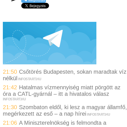
Megosztás
21:50
Csőtörés Budapesten, sokan maradtak víz
nélkül
INFOSTART.HU
21:42
Hatalmas vízmennyiség miatt pörgött az
óra a CATL-gyárnál – itt a hivatalos válasz
INFOSTART.HU
21:30
Szombaton eldől, ki lesz a magyar államfő,
megérkezett az eső – a nap hírei
INFOSTART.HU
21:06
A Miniszterelnökség is felmondta a