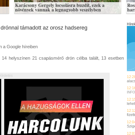
Karácsony Gergely locsolásra buzdít, ezek a
Ros
növények vannak a legnagyobb veszélyben
har
Híre
z drónnal támadott az orosz hadsereg
en a Google híreiben
n 14 helyszínen 21 csapásmérő drón célba talált, 13 esetben
Hírdetés
12:2
alacs
12:1
INFO
12:1
lehet
12:1
fize
12:0
Szig
12:0