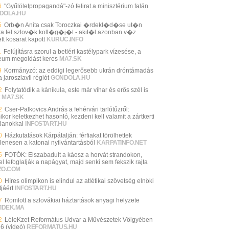
6
"Gyűlöletpropagandá"-zó felirat a minisztérium falán
DOLA.HU
5
Orb�n Anita csak Toroczkai �rdekl�d�se ut�n
a fel szlov�k koll�g�j�t - akit�l azonban v�z
tt kosarat kapott
KURUC.INFO
1
Felújításra szorul a betléri kastélypark vízesése, a
um megoldást keres
MA7.SK
9
Kormányzó: az eddigi legerősebb ukrán dróntámadás
a jaroszlavli régiót
GONDOLA.HU
2
Folytatódik a kánikula, este már vihar és erős szél is
MA7.SK
2
Cser-Palkovics András a fehérvári tarlótűzről:
kor keletkezhet hasonló, kezdeni kell valamit a zártkerti
tlanokkal
INFOSTART.HU
0
Házkutatások Kárpátalján: férfiakat törölhettek
llenesen a katonai nyilvántartásból
KARPATINFO.NET
5
FOTÓK: Elszabadult a káosz a horvát strandokon,
l lefoglalják a napágyat, majd senki sem fekszik rajta
ZO.COM
0
Híres olimpikon is elindul az atlétikai szövetség elnöki
jáért
INFOSTART.HU
7
Romlott a szlovákiai háztartások anyagi helyzete
VIDEK.MA
2
LéleKzet Református Udvar a Művészetek Völgyében
26 (videó)
REFORMATUS.HU