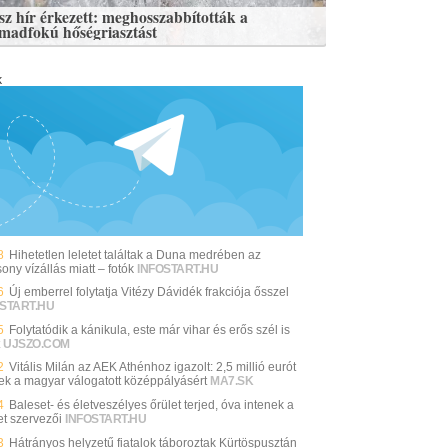
sz hír érkezett: meghosszabbították a
madfokú hőségriasztást
k
8
Hihetetlen leletet találtak a Duna medrében az
ony vízállás miatt – fotók
INFOSTART.HU
6
Új emberrel folytatja Vitézy Dávidék frakciója ősszel
START.HU
5
Folytatódik a kánikula, este már vihar és erős szél is
UJSZO.COM
2
Vitális Milán az AEK Athénhoz igazolt: 2,5 millió eurót
ttek a magyar válogatott középpályásért
MA7.SK
4
Baleset- és életveszélyes őrület terjed, óva intenek a
et szervezői
INFOSTART.HU
3
Hátrányos helyzetű fiatalok táboroztak Kürtöspusztán