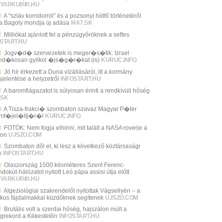
YARKURIR.HU
3
A "szláv korridorról" és a pozsonyi hídfő történetéről
 a Bagoly mondja új adása
MA7.SK
2
Milliókat ajánlott fel a pénzügyőröknek a seftes
START.HU
8
Jogv�d� szervezetek is meger�s�tik: Izrael
d�kosan gyilkol �js�g�r�kat (is)
KURUC.INFO
0
Jó hír érkezett a Duna vízállásáról, itt a kormány
sjelentése a helyzetről
INFOSTART.HU
2
A baromfiágazatot is súlyosan érinti a rendkívüli hőség
.SK
9
A Tisza-frakci� szombaton szavaz Magyar P�ter
mf�jel�ltj�r�l
KURUC.INFO
8
FOTÓK: Nem fogja elhinni, mit talált a NASA roverje a
son
UJSZO.COM
8
Szombaton dől el, ki lesz a következő köztársasági
k
INFOSTART.HU
8
Olaszország 1500 kilométeres Szent Ferenc-
dokút-hálózatot nyitott Leó pápa assisi útja előtt
YARKURIR.HU
6
Algeziológiai szakrendelőt nyitottak Vágsellyén – a
ikus fájdalmakkal küzdőknek segítenek
UJSZO.COM
6
Brutális volt a szerdai hőség, hajszálon múlt a
grekord a Kékestetőn
INFOSTART.HU