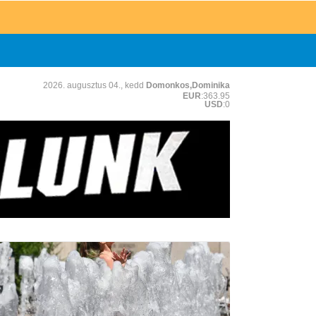
2026. augusztus 04., kedd
Domonkos,Dominika
EUR
:363.95
USD
:0