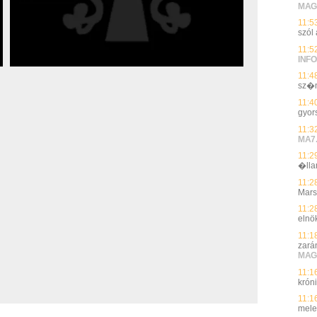
MAG
11:5
szól
11:5
INFO
11:4
sz�n
11:4
gyor
11:3
MA7
11:2
�lla
11:2
Mar
11:2
elnö
11:1
zarán
MAG
11:1
krón
11:1
mele