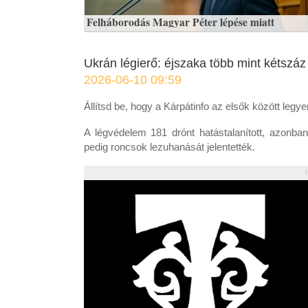
Felháborodás Magyar Péter lépése miatt
Ukrán légierő: éjszaka több mint kétszá
2026-06-10 09:59
Állítsd be, hogy a Kárpátinfo az elsők között legy
A légvédelem 181 drónt hatástalanított, azonba
pedig roncsok lezuhanását jelentették.