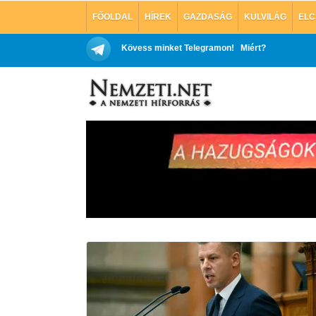
FŐOLDAL
HÍREK
GAZDASÁG
KÜLVILÁG
ELC
Kövess minket Telegramon!
Miért?