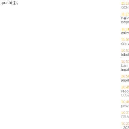
.push({});
11:1
GON
11:1
h�vt
helye
11:1
múze
11:0
érte 
10:5
lehet
10:5
bármi
inga
10:5
joge
10:4
regge
UJS
10:4
poszt
10:3
FEL
10:3
- 20