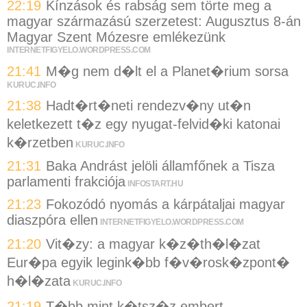
22:19
Kínzások és rabság sem törte meg a
magyar származású szerzetest: Augusztus 8-án
Magyar Szent Mózesre emlékezünk
INTERNETFIGYELO.WORDPRESS.COM
21:41
M�g nem d�lt el a Planet�rium sorsa
KURUC.INFO
21:38
Hadt�rt�neti rendezv�ny ut�n
keletkezett t�z egy nyugat-felvid�ki katonai
k�rzetben
KURUC.INFO
21:31
Baka Andrást jelöli államfőnek a Tisza
parlamenti frakciója
INFOSTART.HU
21:23
Fokozódó nyomás a kárpátaljai magyar
diaszpóra ellen
INTERNETFIGYELO.WORDPRESS.COM
21:20
Vit�zy: a magyar k�z�th�l�zat
Eur�pa egyik legink�bb f�v�rosk�zpont�
h�l�zata
KURUC.INFO
21:19
T�bb mint k�tsz�z embert