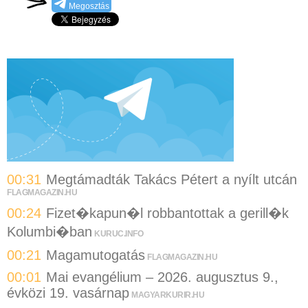
Megosztás
00:31
Megtámadták Takács Pétert a nyílt utcán
FLAGMAGAZIN.HU
00:24
Fizet�kapun�l robbantottak a gerill�k
Kolumbi�ban
KURUC.INFO
00:21
Magamutogatás
FLAGMAGAZIN.HU
00:01
Mai evangélium – 2026. augusztus 9.,
évközi 19. vasárnap
MAGYARKURIR.HU