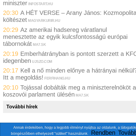
miniszter
INFOSTART.HU
20:30
A HÉT VERSE – Arany János: Kozmopolit
költészet
MAGYARKURIR.HU
20:29
Az amerikai hadsereg váratlanul
menesztette az egyik kulcsfontosságú európai
tábornokát
MA7.SK
20:19
Emberhátrányban is pontott szerzett a KF
idegenben
UJSZO.COM
20:17
Kell a nő minden előnye a hátrányai nélkül
Itt a megoldás!
FERFIHANG.HU
20:10
Tojással dobálták meg a miniszterelnököt a
koszovói parlament ülésén
MA7.SK
További hírek
Annak érdekében, hogy a legjobb élményt nyújtsa az oldalunk, a látogatók
A fentiekkel együtt összesen
118 oldalt
szemlézünk.
Rendben
Tovább
böngészőiben elhelyezett "sütiket" használunk.
ten.itezmen@itezmen