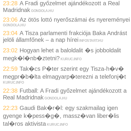
23:28
A Fradi győzelmet ajándékozott a Real
Madridnak
GONDOLA.HU
23:06
Az ötös lottó nyerőszámai és nyereményei
GONDOLA.HU
23:04
A Tisza parlamenti frakciója Baka Andrást
jelöli államfőnek – a nap hírei
INFOSTART.HU
23:02
Hogyan lehet a baloldalit �s jobboldalit
megk�l�nb�ztetni?
KURUC.INFO
22:59
Tak�cs P�ter szerint egy Tisza-h�v�
megpr�b�lta elmagyarp�terezni a telefonj�t
KURUC.INFO
22:38
Futball: A Fradi győzelmet ajándékozott a
Real Madridnak
GONDOLA.HU
22:23
Gaudi Bak�r�l: egy szakmailag igen
gyenge k�pess�g�, massz�van liber�lis
tal�ros aktivista
KURUC.INFO