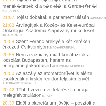
menek�tettek ki a t�z el�l a Garda-t�n�l
KURUC.INFO
21:07
Tojást dobáltak a parlament ülésén
GONDOLA.
21:03
Átvilágítják a Közép- és Kelet-európai
Onkológiai Akadémia Alapítvány működését
INFOSTART.HU
20:58
Szent Ferenc ereklyéje két keréken
érkezett Csíksomlyóra
MAGYARKURIR.HU
20:55
Nem a vízhiány miatt korlátozzák a
locsolást Budapesten, hanem az
energiamegtakarításért
ALTERNATIVENERGIA.HU
20:50
Az aszály az atomerőművet is elérte:
csökkentik a krskói reaktor teljesítményét
ALTERNATIVENERGIA.HU
20:42
Több tízezren vettek részt a prágai
melegfelvonuláson
MA7.SK
20:39
Eldől a planetárium jövője – posztolt a