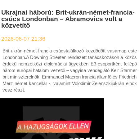
Ukrajnai háború: Brit-ukrán-német-francia-
csúcs Londonban – Abramovics volt a
közvetítő
2026-06-07 21:36
Brit-ukrán-német-francia-csúcstalálkozó kezdődött vasárnap este
Londonban.A Downing Streeten rendezett tanácskozáson a közös
érdekű nemzetközi diplomáciai ügyekben E3-csoportként fellépő
három európai hatalom vezetői – vagyisa vendéglátó Keir Starmer
brit miniszterelnök, Emmanuel Macron francia államfő és Friedrich
Merz német kancellár -, valamint Volodimir Zelenszkijukrán elnök
vesz részt.