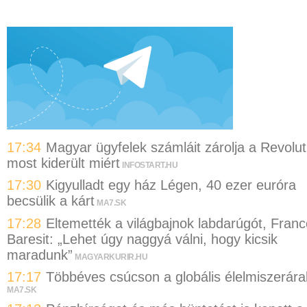
17:34
Magyar ügyfelek számláit zárolja a Revolut
most kiderült miért
INFOSTART.HU
17:30
Kigyulladt egy ház Légen, 40 ezer euróra
becsülik a kárt
MA7.SK
17:28
Eltemették a világbajnok labdarúgót, Franc
Baresit: „Lehet úgy naggyá válni, hogy kicsik
maradunk”
MAGYARKURIR.HU
17:17
Többéves csúcson a globális élelmiszerára
MA7.SK