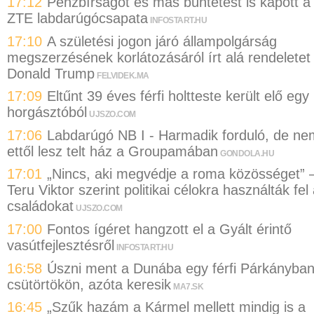
17:12
Pénzbírságot és más büntetést is kapott a
ZTE labdarúgócsapata
INFOSTART.HU
17:10
A születési jogon járó állampolgárság
megszerzésének korlátozásáról írt alá rendeletet
Donald Trump
FELVIDEK.MA
17:09
Eltűnt 39 éves férfi holtteste került elő egy
horgásztóból
UJSZO.COM
17:06
Labdarúgó NB I - Harmadik forduló, de ne
ettől lesz telt ház a Groupamában
GONDOLA.HU
17:01
„Nincs, aki megvédje a roma közösséget” 
Teru Viktor szerint politikai célokra használták fel
családokat
UJSZO.COM
17:00
Fontos ígéret hangzott el a Gyált érintő
vasútfejlesztésről
INFOSTART.HU
16:58
Úszni ment a Dunába egy férfi Párkányba
csütörtökön, azóta keresik
MA7.SK
16:45
„Szűk hazám a Kármel mellett mindig is a