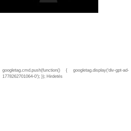
googletag.cmd.push(function() { googletag.display(‘div-gpt-ad-
1778262701064-0’); }); Hirdetés