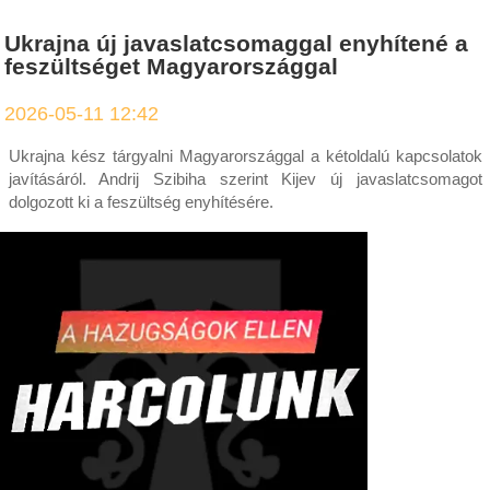
Ukrajna új javaslatcsomaggal enyhítené a
feszültséget Magyarországgal
2026-05-11 12:42
Ukrajna kész tárgyalni Magyarországgal a kétoldalú kapcsolatok
javításáról. Andrij Szibiha szerint Kijev új javaslatcsomagot
dolgozott ki a feszültség enyhítésére.