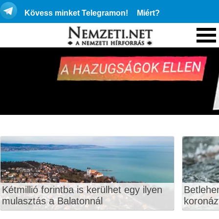
Kövess minket Telegramon!
Miért?
Kétmillió forintba is kerülhet egy ilyen
Betlehe
mulasztás a Balatonnál
koronáz