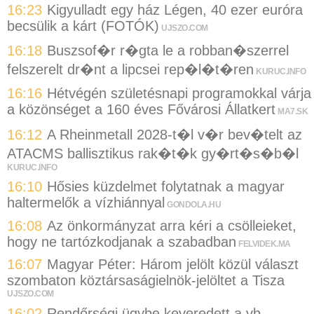
16:23
Kigyulladt egy ház Légen, 40 ezer euróra
becsülik a kárt (FOTÓK)
UJSZO.COM
16:18
Buszsof�r r�gta le a robban�szerrel
felszerelt dr�nt a lipcsei rep�l�t�ren
KURUC.INFO
16:16
Hétvégén születésnapi programokkal várja
a közönséget a 160 éves Fővárosi Állatkert
MA7.SK
16:12
A Rheinmetall 2028-t�l v�r bev�telt az
ATACMS ballisztikus rak�t�k gy�rt�s�b�l
KURUC.INFO
16:10
Hősies küzdelmet folytatnak a magyar
haltermelők a vízhiánnyal
GONDOLA.HU
16:08
Az önkormányzat arra kéri a csölleieket,
hogy ne tartózkodjanak a szabadban
FELVIDEK.MA
16:07
Magyar Péter: Három jelölt közül választ
szombaton köztársaságielnök-jelöltet a Tisza
UJSZO.COM
16:02
Rendőrségi ügybe keveredett a vb-