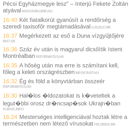
Pécsi Egyházmegye lesz” – Interjú Fekete Zoltán
atyával
MAGYARKURIR.HU
16:40
Két fiatalkorút gyanúsít a rendőrség a
szeredi taxisofőr megtámadásával
UJSZO.COM
16:37
Megérkezett az eső a Duna vízgyűjtőjére
MA7.SK
16:36
Száz év után is magyarul dicsőítik Istent
Montréalban
REFORMATUS.HU
16:35
A hőség után ma erre is számítani kell,
főleg a keleti országrészben
INFOSTART.HU
16:32
Ég és föld a könyvtárban összeér
REFORMATUS.HU
16:30
Hal�los �ldozatokat is k�veteltek a
legut�bbi orosz dr�ncsap�sok Ukrajn�ban
KURUC.INFO
16:24
Mesterséges intelligenciával hoztak létre a
természetben nem létező vírusokat
FELVIDEK.MA