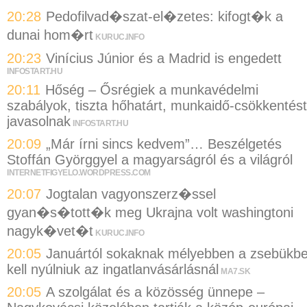
20:28
Pedofilvad�szat-el�zetes: kifogt�k a
dunai hom�rt
KURUC.INFO
20:23
Vinícius Júnior és a Madrid is engedett
INFOSTART.HU
20:11
Hőség – Ősrégiek a munkavédelmi
szabályok, tiszta hőhatárt, munkaidő-csökkentést
javasolnak
INFOSTART.HU
20:09
„Már írni sincs kedvem”… Beszélgetés
Stoffán Györggyel a magyarságról és a világról
INTERNETFIGYELO.WORDPRESS.COM
20:07
Jogtalan vagyonszerz�ssel
gyan�s�tott�k meg Ukrajna volt washingtoni
nagyk�vet�t
KURUC.INFO
20:05
Januártól sokaknak mélyebben a zsebükb
kell nyúlniuk az ingatlanvásárlásnál
MA7.SK
20:05
A szolgálat és a közösség ünnepe –