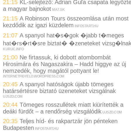
21:15
KL-selejtező: Adrian Guľa csapata legyőzt
a magyar bajnokot
MA7.SK
21:15
A Robinson Tours összeomlása után most
kezdődik az igazi küzdelem
INFOSTART.HU
21:07
A spanyol hat�s�gok �jabb t�meges
hat�rs�rt�sre biztat� �zeneteket vizsg�lna
KURUC.INFO
21:00
Ne firtassuk, ki dobott atombombát
Hirosimára és Nagaszakira – Hadd higgye az új
nemzedék, hogy magától pottyant le!
INTERNETFIGYELO.WORDPRESS.COM
20:45
A spanyol hatóságok újabb tömeges
határsértésre biztató üzeneteket vizsgálnak
UJSZO.COM
20:44
Tömeges rosszullétek miatt kiürítették a
deáki fürdőt – a rendőrség vizsgálódik
UJSZO.COM
20:35
Teljes híd- és rakpartzár jön pénteken
Budapesten
INFOSTART.HU