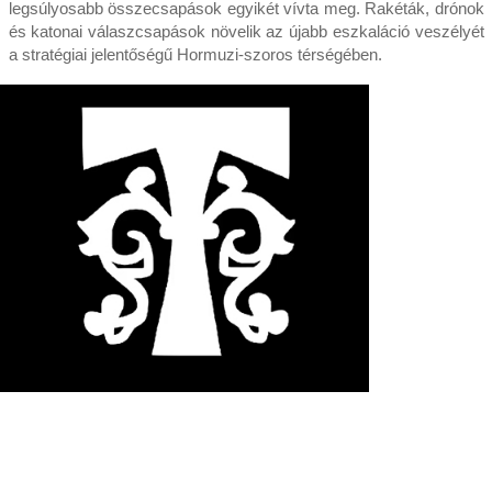
legsúlyosabb összecsapások egyikét vívta meg. Rakéták, drónok
és katonai válaszcsapások növelik az újabb eszkaláció veszélyét
a stratégiai jelentőségű Hormuzi-szoros térségében.