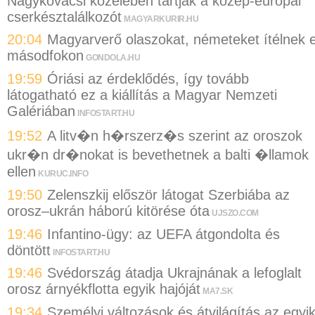
Nagykovácsi közelében tartják a közép-európai
cserkésztalálkozót
MAGYARKURIR.HU
20:04
Magyarverő olaszokat, németeket ítélnek e
másodfokon
GONDOLA.HU
19:59
Óriási az érdeklődés, így tovább
látogatható ez a kiállítás a Magyar Nemzeti
Galériában
INFOSTART.HU
19:52
A litv�n h�rszerz�s szerint az oroszok
ukr�n dr�nokat is bevethetnek a balti �llamok
ellen
KURUC.INFO
19:50
Zelenszkij először látogat Szerbiába az
orosz–ukrán háború kitörése óta
UJSZO.COM
19:46
Infantino-ügy: az UEFA átgondolta és
döntött
INFOSTART.HU
19:46
Svédország átadja Ukrajnának a lefoglalt
orosz árnyékflotta egyik hajóját
MA7.SK
19:34
Személyi változások és átvilágítás az egyi