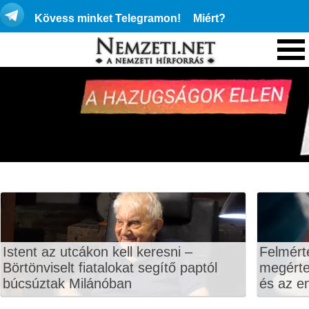
Kövess minket Telegramon!
Miért?
Istent az utcákon kell keresni –
Felmért
Börtönviselt fiatalokat segítő paptól
megértet
búcsúztak Milánóban
és az en