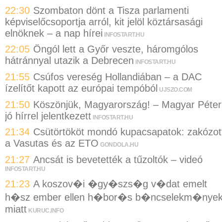
22:30
Szombaton dönt a Tisza parlamenti
képviselőcsoportja arról, kit jelöl köztársasági
elnöknek – a nap hírei
INFOSTART.HU
22:05
Öngól lett a Győr veszte, háromgólos
hátránnyal utazik a Debrecen
INFOSTART.HU
21:55
Csúfos vereség Hollandiában – a DAC
ízelítőt kapott az európai tempóból
UJSZO.COM
21:50
Köszönjük, Magyarország! – Magyar Péter
jó hírrel jelentkezett
INFOSTART.HU
21:34
Csütörtököt mondó kupacsapatok: zakózot
a Vasutas és az ETO
GONDOLA.HU
21:27
Ancsát is bevetették a tűzoltók – videó
INFOSTART.HU
21:23
A koszov�i �gy�szs�g v�dat emelt
h�sz ember ellen h�bor�s b�ncselekm�nye
miatt
KURUC.INFO