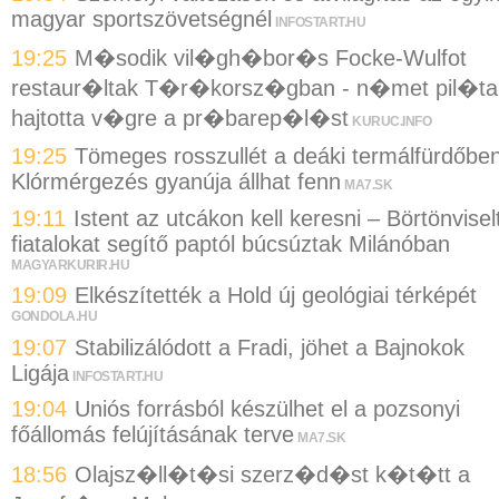
magyar sportszövetségnél
INFOSTART.HU
19:25
M�sodik vil�gh�bor�s Focke-Wulfot
restaur�ltak T�r�korsz�gban - n�met pil�ta
hajtotta v�gre a pr�barep�l�st
KURUC.INFO
19:25
Tömeges rosszullét a deáki termálfürdőben
Klórmérgezés gyanúja állhat fenn
MA7.SK
19:11
Istent az utcákon kell keresni – Börtönvisel
fiatalokat segítő paptól búcsúztak Milánóban
MAGYARKURIR.HU
19:09
Elkészítették a Hold új geológiai térképét
GONDOLA.HU
19:07
Stabilizálódott a Fradi, jöhet a Bajnokok
Ligája
INFOSTART.HU
19:04
Uniós forrásból készülhet el a pozsonyi
főállomás felújításának terve
MA7.SK
18:56
Olajsz�ll�t�si szerz�d�st k�t�tt a