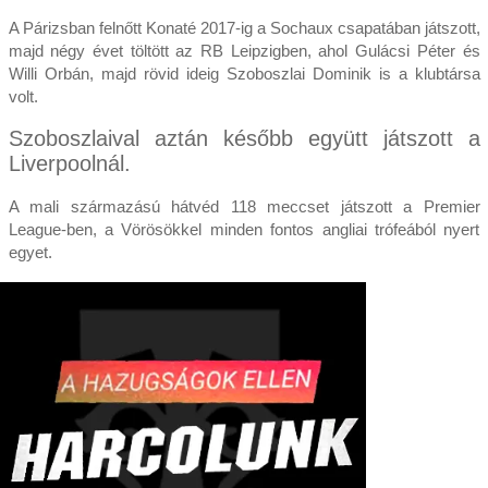
A Párizsban felnőtt Konaté 2017-ig a Sochaux csapatában játszott,
majd négy évet töltött az RB Leipzigben, ahol Gulácsi Péter és
Willi Orbán, majd rövid ideig Szoboszlai Dominik is a klubtársa
volt.
Szoboszlaival aztán később együtt játszott a
Liverpoolnál.
A mali származású hátvéd 118 meccset játszott a Premier
League-ben, a Vörösökkel minden fontos angliai trófeából nyert
egyet.