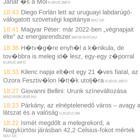
Janaf �s a Mol
KURUC.INFO
18:43
Diego Forlán lett az uruguayi labdarúgó-
válogatott szövetségi kapitánya
MA7.SK
18:41
Magyar Péter: már 2022-ben „végnapjait
élte” az energiarendszer
INFOSTART.HU
18:36
H�tv�g�re enyh�l a k�nikula, de
tov�bbra is meleg id� lesz, egy-egy z�porral
KURUC.INFO
18:33
Kilenc napja elt�nt egy 21 �ves fiatal, az
Ozora Fesztiv�lon l�tt�k utolj�ra
KURUC.INFO
18:27
Giovanni Bellini: Urunk színeváltozása
MAGYARKURIR.HU
18:23
Párkány, az elnéptelenedő város – avagy 
látszat és a valóság
UJSZO.COM
18:22
Ismét megdőlt a melegrekord, a
Nagykürtösi járásban 42,2 Celsius-fokot mértek
MA7.SK