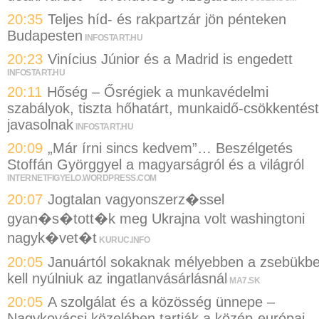
20:35
Teljes híd- és rakpartzár jön pénteken
Budapesten
INFOSTART.HU
20:23
Vinícius Júnior és a Madrid is engedett
INFOSTART.HU
20:11
Hőség – Ősrégiek a munkavédelmi
szabályok, tiszta hőhatárt, munkaidő-csökkentést
javasolnak
INFOSTART.HU
20:09
„Már írni sincs kedvem”… Beszélgetés
Stoffán Györggyel a magyarságról és a világról
INTERNETFIGYELO.WORDPRESS.COM
20:07
Jogtalan vagyonszerz�ssel
gyan�s�tott�k meg Ukrajna volt washingtoni
nagyk�vet�t
KURUC.INFO
20:05
Januártól sokaknak mélyebben a zsebükb
kell nyúlniuk az ingatlanvásárlásnál
MA7.SK
20:05
A szolgálat és a közösség ünnepe –
Nagykovácsi közelében tartják a közép-európai