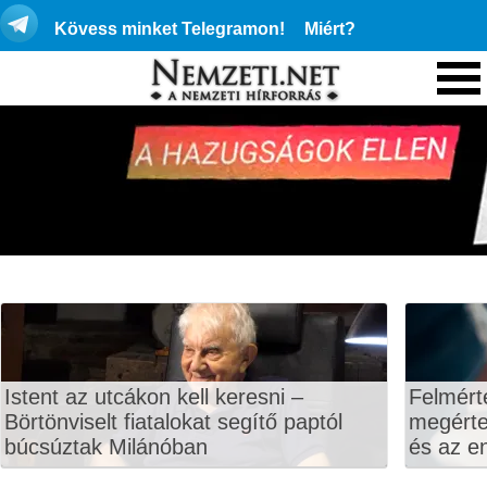
Kövess minket Telegramon!
Miért?
Istent az utcákon kell keresni –
Felmért
Börtönviselt fiatalokat segítő paptól
megértet
búcsúztak Milánóban
és az en