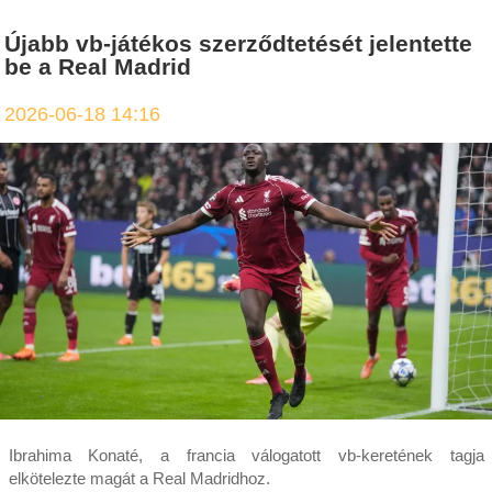
Újabb vb-játékos szerződtetését jelentette
be a Real Madrid
2026-06-18 14:16
Ibrahima Konaté, a francia válogatott vb-keretének tagja
elkötelezte magát a Real Madridhoz.