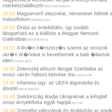
cserkésztalálkozót
MAGYARKURIR.HU
20:04
Magyarverő olaszokat, németeket ítélnek e
másodfokon
GONDOLA.HU
19:59
Óriási az érdeklődés, így tovább
látogatható ez a kiállítás a Magyar Nemzeti
Galériában
INFOSTART.HU
19:52
A litv�n h�rszerz�s szerint az oroszok
ukr�n dr�nokat is bevethetnek a balti �llamok
ellen
KURUC.INFO
19:50
Zelenszkij először látogat Szerbiába az
orosz–ukrán háború kitörése óta
UJSZO.COM
19:46
Infantino-ügy: az UEFA átgondolta és
döntött
INFOSTART.HU
19:46
Svédország átadja Ukrajnának a lefoglalt
orosz árnyékflotta egyik hajóját
MA7.SK
19:34
Személyi változások és átvilágítás az egyi