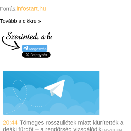
infostart.hu
Forrás:
Tovább a cikkre »
Megosztás
20:44
Tömeges rosszullétek miatt kiürítették a
deáki fürdőt – a rendőrség vizsgálódik
UJSZO.COM