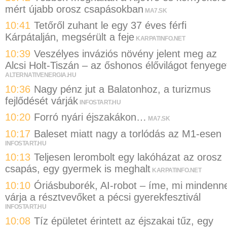
mért újabb orosz csapásokban
MA7.SK
10:41
Tetőről zuhant le egy 37 éves férfi
Kárpátalján, megsérült a feje
KARPATINFO.NET
10:39
Veszélyes inváziós növény jelent meg az
Alcsi Holt-Tiszán – az őshonos élővilágot fenyege
ALTERNATIVENERGIA.HU
10:36
Nagy pénz jut a Balatonhoz, a turizmus
fejlődését várják
INFOSTART.HU
10:20
Forró nyári éjszakákon…
MA7.SK
10:17
Baleset miatt nagy a torlódás az M1-esen
INFOSTART.HU
10:13
Teljesen lerombolt egy lakóházat az orosz
csapás, egy gyermek is meghalt
KARPATINFO.NET
10:10
Óriásbuborék, AI-robot – íme, mi mindenne
várja a résztvevőket a pécsi gyerekfesztivál
INFOSTART.HU
10:08
Tíz épületet érintett az éjszakai tűz, egy