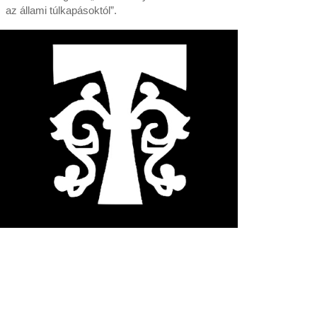
az állami túlkapásoktól”.