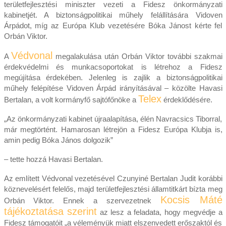
területfejlesztési miniszter vezeti a Fidesz önkormányzati
kabinetjét. A biztonságpolitikai műhely felállítására Vidoven
Árpádot, míg az Európa Klub vezetésére Bóka Jánost kérte fel
Orbán Viktor.
Védvonal
A
megalakulása után Orbán Viktor további szakmai
érdekvédelmi és munkacsoportokat is létrehoz a Fidesz
megújítása érdekében. Jelenleg is zajlik a biztonságpolitikai
műhely felépítése Vidoven Árpád irányításával – közölte Havasi
Telex
Bertalan, a volt kormányfő sajtófőnöke a
érdeklődésére.
„Az önkormányzati kabinet újraalapítása, élén Navracsics Tiborral,
már megtörtént. Hamarosan létrejön a Fidesz Európa Klubja is,
amin pedig Bóka János dolgozik”
– tette hozzá Havasi Bertalan.
Az említett Védvonal vezetésével Czunyiné Bertalan Judit korábbi
köznevelésért felelős, majd területfejlesztési államtitkárt bízta meg
Kocsis Máté
Orbán Viktor. Ennek a szervezetnek
tájékoztatása szerint
az lesz a feladata, hogy megvédje a
Fidesz támogatóit „a véleményük miatt elszenvedett erőszaktól és