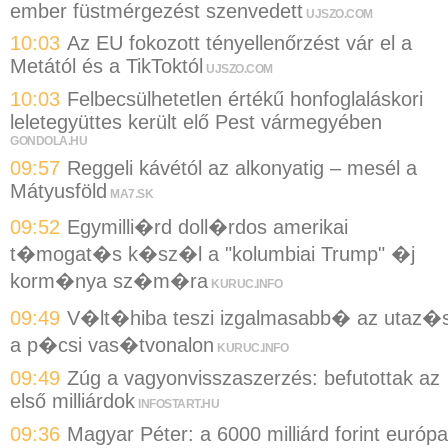
ember füstmérgezést szenvedett
UJSZO.COM
10:03
Az EU fokozott tényellenőrzést vár el a
Metától és a TikToktól
UJSZO.COM
10:03
Felbecsülhetetlen értékű honfoglaláskori
leletegyüttes került elő Pest vármegyében
GONDOLA.HU
09:57
Reggeli kávétól az alkonyatig – mesél a
Mátyusföld
MA7.SK
09:52
Egymilli�rd doll�rdos amerikai
t�mogat�s k�sz�l a "kolumbiai Trump" �j
korm�nya sz�m�ra
KURUC.INFO
09:49
V�lt�hiba teszi izgalmasabb� az utaz�s
a p�csi vas�tvonalon
KURUC.INFO
09:49
Zúg a vagyonvisszaszerzés: befutottak az
első milliárdok
INFOSTART.HU
09:36
Magyar Péter: a 6000 milliárd forint európa