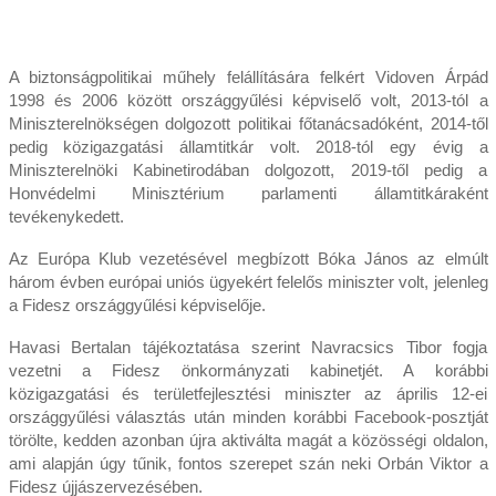
A biztonságpolitikai műhely felállítására felkért Vidoven Árpád
1998 és 2006 között országgyűlési képviselő volt, 2013-tól a
Miniszterelnökségen dolgozott politikai főtanácsadóként, 2014-től
pedig közigazgatási államtitkár volt. 2018-tól egy évig a
Miniszterelnöki Kabinetirodában dolgozott, 2019-től pedig a
Honvédelmi Minisztérium parlamenti államtitkáraként
tevékenykedett.
Az Európa Klub vezetésével megbízott Bóka János az elmúlt
három évben európai uniós ügyekért felelős miniszter volt, jelenleg
a Fidesz országgyűlési képviselője.
Havasi Bertalan tájékoztatása szerint Navracsics Tibor fogja
vezetni a Fidesz önkormányzati kabinetjét. A korábbi
közigazgatási és területfejlesztési miniszter az április 12-ei
országgyűlési választás után minden korábbi Facebook-posztját
törölte, kedden azonban újra aktiválta magát a közösségi oldalon,
ami alapján úgy tűnik, fontos szerepet szán neki Orbán Viktor a
Fidesz újjászervezésében.