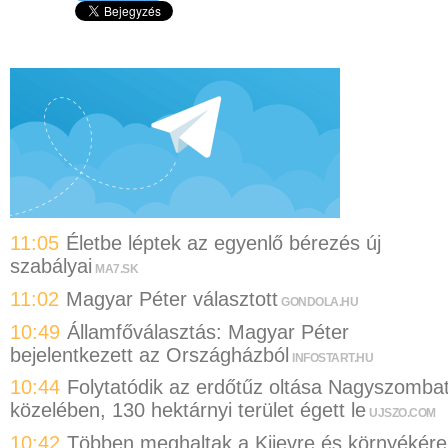
11:05
Életbe léptek az egyenlő bérezés új
szabályai
MA7.SK
11:02
Magyar Péter választott
GONDOLA.HU
10:49
Államfőválasztás: Magyar Péter
bejelentkezett az Országházból
INFOSTART.HU
10:44
Folytatódik az erdőtűz oltása Nagyszomba
közelében, 130 hektárnyi terület égett le
UJSZO.COM
10:42
Többen meghaltak a Kijevre és környékére