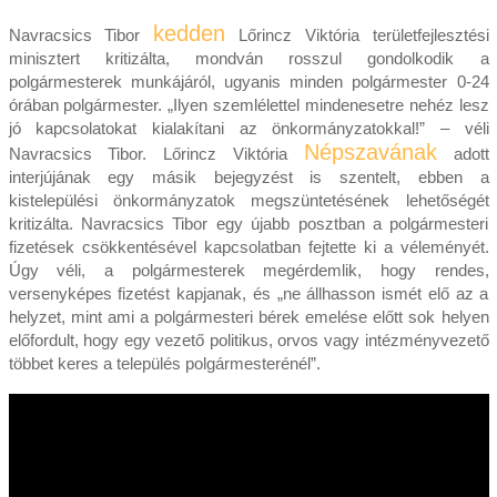
kedden
Navracsics Tibor
Lőrincz Viktória területfejlesztési
minisztert kritizálta, mondván rosszul gondolkodik a
polgármesterek munkájáról, ugyanis minden polgármester 0-24
órában polgármester. „Ilyen szemlélettel mindenesetre nehéz lesz
jó kapcsolatokat kialakítani az önkormányzatokkal!” – véli
Népszavának
Navracsics Tibor. Lőrincz Viktória
adott
interjújának egy másik bejegyzést is szentelt, ebben a
kistelepülési önkormányzatok megszüntetésének lehetőségét
kritizálta. Navracsics Tibor egy újabb posztban a polgármesteri
fizetések csökkentésével kapcsolatban fejtette ki a véleményét.
Úgy véli, a polgármesterek megérdemlik, hogy rendes,
versenyképes fizetést kapjanak, és „ne állhasson ismét elő az a
helyzet, mint ami a polgármesteri bérek emelése előtt sok helyen
előfordult, hogy egy vezető politikus, orvos vagy intézményvezető
többet keres a település polgármesterénél”.