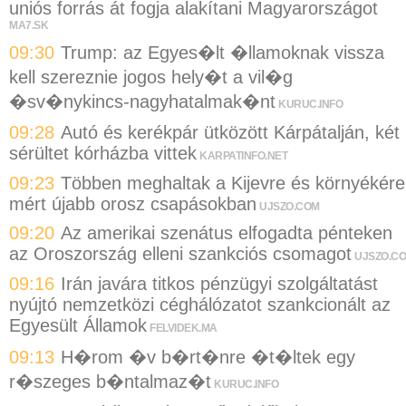
uniós forrás át fogja alakítani Magyarországot
MA7.SK
09:30
Trump: az Egyes�lt �llamoknak vissza
kell szereznie jogos hely�t a vil�g
�sv�nykincs-nagyhatalmak�nt
KURUC.INFO
09:28
Autó és kerékpár ütközött Kárpátalján, két
sérültet kórházba vittek
KARPATINFO.NET
09:23
Többen meghaltak a Kijevre és környékére
mért újabb orosz csapásokban
UJSZO.COM
09:20
Az amerikai szenátus elfogadta pénteken
az Oroszország elleni szankciós csomagot
UJSZO.C
09:16
Irán javára titkos pénzügyi szolgáltatást
nyújtó nemzetközi céghálózatot szankcionált az
Egyesült Államok
FELVIDEK.MA
09:13
H�rom �v b�rt�nre �t�ltek egy
r�szeges b�ntalmaz�t
KURUC.INFO