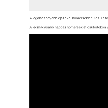
A legalacsonyabb éjszakai hőmérséklet 9 és 17 fo
A legmagasabb nappali hőmérséklet csütörtökön 22