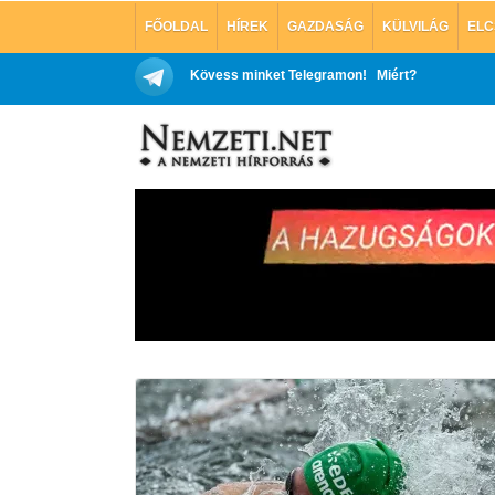
FŐOLDAL
HÍREK
GAZDASÁG
KÜLVILÁG
ELC
Kövess minket Telegramon!
Miért?