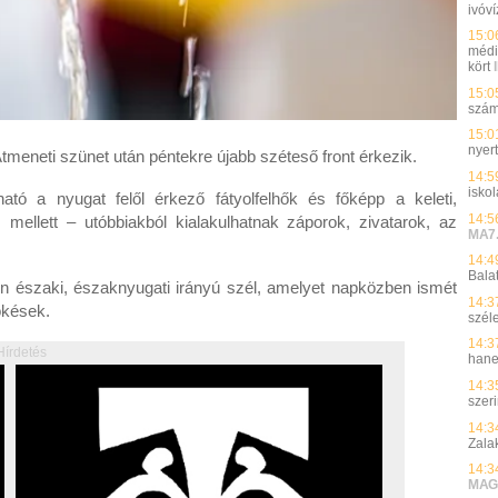
ivóví
15:0
médi
kört
15:0
szá
15:0
nyer
. Átmeneti szünet után péntekre újabb széteső front érkezik.
14:5
isko
tó a nyugat felől érkező fátyolfelhők és főképp a keleti,
14:5
ellett – utóbbiakból kialakulhatnak záporok, zivatarok, az
MA7
14:4
Bala
ően északi, északnyugati irányú szél, amelyet napközben ismét
14:3
ökések.
szél
14:3
Hírdetés
hane
14:3
szer
14:3
Zala
14:3
MAG