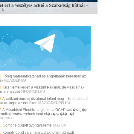
et ért a veszélyes ackió a Szabadság hídnál –
ek
k
2
Főleg matematikatanárt és angoltanárt keresnek az
lák
FELVIDEK.MA
3
Kicsit emelkedett a vízszint Paksnál, de vizsgálnak
új jelenséget
INFOSTART.HU
8
A vatikáni euró új dizájnnal jelent meg – Ismét látható
pa arcképe az érméken
MAGYARKURIR.HU
7
A Mitsubishi Electric megkezdi a GCAP vad�szg�p
tronikai rendszereinek ipari el�k�sz�t�s�t
UC.INFO
5
Gömör eldugott gyöngyszemei
MA7.SK
1
Komoly gond van, nem tudják tölteni az ózdi