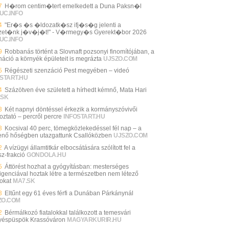
7
H�rom centim�tert emelkedett a Duna Paksn�l
UC.INFO
4
"Er�s �s �ldozatk�sz ifj�s�g jelenti a
et�nk j�v�j�t!" - V�rmegy�s Gyerekt�bor 2026
UC.INFO
9
Robbanás történt a Slovnaft pozsonyi finomítójában, a
náció a környék épületeit is megrázta
UJSZO.COM
5
Régészeti szenzáció Pest megyében – videó
START.HU
4
Százötven éve született a hírhedt kémnő, Mata Hari
.SK
3
Két napnyi döntéssel érkezik a kormányszóvivői
oztató – percről percre
INFOSTART.HU
3
Kocsival 40 perc, tömegközlekedéssel fél nap – a
enő hőségben utazgattunk Csallóközben
UJSZO.COM
2
A vízügyi államtitkár elbocsátására szólított fel a
sz-frakció
GONDOLA.HU
5
Áttörést hozhat a gyógyításban: mesterséges
lligenciával hoztak létre a természetben nem létező
sokat
MA7.SK
3
Eltűnt egy 61 éves férfi a Dunában Párkánynál
ZO.COM
2
Bérmálkozó fiatalokkal találkozott a temesvári
éspüspök Krassóváron
MAGYARKURIR.HU