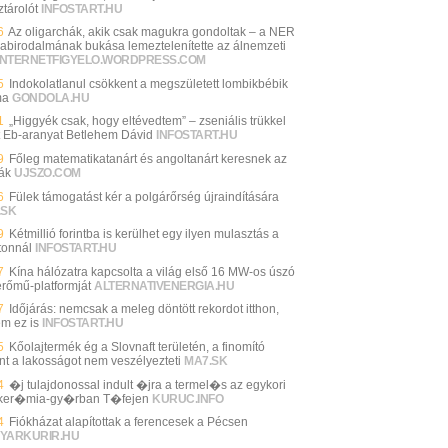
ztárolót
INFOSTART.HU
6
Az oligarchák, akik csak magukra gondoltak – a NER
abirodalmának bukása lemeztelenítette az álnemzeti
INTERNETFIGYELO.WORDPRESS.COM
5
Indokolatlanul csökkent a megszületett lombikbébik
ma
GONDOLA.HU
1
„Higgyék csak, hogy eltévedtem” – zseniális trükkel
t Eb-aranyat Betlehem Dávid
INFOSTART.HU
9
Főleg matematikatanárt és angoltanárt keresnek az
lák
UJSZO.COM
6
Fülek támogatást kér a polgárőrség újraindítására
.SK
9
Kétmillió forintba is kerülhet egy ilyen mulasztás a
tonnál
INFOSTART.HU
7
Kína hálózatra kapcsolta a világ első 16 MW-os úszó
erőmű-platformját
ALTERNATIVENERGIA.HU
7
Időjárás: nemcsak a meleg döntött rekordot itthon,
m ez is
INFOSTART.HU
5
Kőolajtermék ég a Slovnaft területén, a finomító
int a lakosságot nem veszélyezteti
MA7.SK
4
�j tulajdonossal indult �jra a termel�s az egykori
ker�mia-gy�rban T�fejen
KURUC.INFO
4
Fiókházat alapítottak a ferencesek a Pécsen
YARKURIR.HU