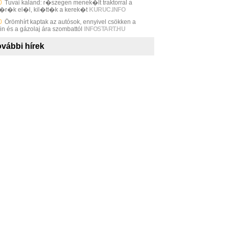
0
Tuvai kaland: r�szegen menek�lt traktorral a
�r�k el�l, kil�tt�k a kerek�t
KURUC.INFO
0
Örömhírt kaptak az autósok, ennyivel csökken a
in és a gázolaj ára szombattól
INFOSTART.HU
vábbi hírek