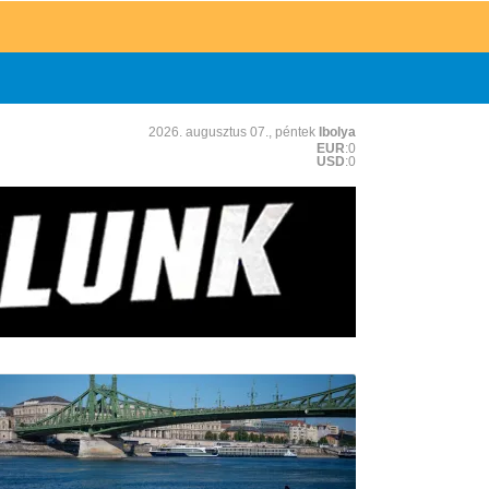
2026. augusztus 07., péntek
Ibolya
EUR
:0
USD
:0