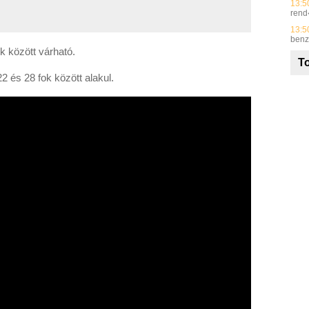
13:5
rend
13:5
benz
k között várható.
To
 és 28 fok között alakul.