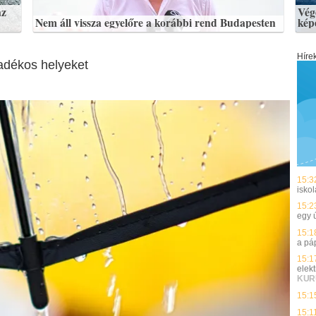
az
Vég
Nem áll vissza egyelőre a korábbi rend Budapesten
kép
Híre
padékos helyeket
15:3
isko
15:2
egy 
15:1
a pá
15:1
elek
KUR
15:1
15:1