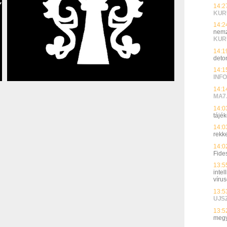
14:2
KUR
14:2
nemz
KUR
14:1
deto
14:1
INFO
14:1
MA7
14:0
tájék
14:0
rekk
14:0
Fide
13:5
inte
víru
13:5
UJS
13:5
megy