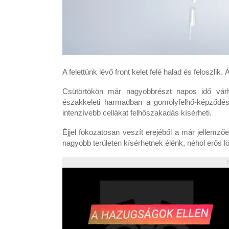
A felettünk lévő front kelet felé halad és feloszlik
Csütörtökön már nagyobbrészt napos idő várha
északkeleti harmadban a gomolyfelhő-képződés m
intenzívebb cellákat felhőszakadás kísérheti.
Éjjel fokozatosan veszít erejéből a már jellemz
nagyobb területen kísérhetnek élénk, néhol erős l