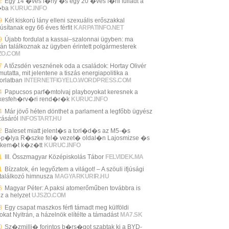
2
Egy 14 �ves l�ny �s egy 20 �ves f�rfi fulladt a
�ba
KURUC.INFO
9
Két kiskorú lány elleni szexuális erőszakkal
úsítanak egy 66 éves férfit
KARPATINFO.NET
9
Újabb fordulat a kassai–szalonnai ügyben: ma
án találkoznak az ügyben érintett polgármesterek
ZO.COM
7
A tőzsdén vesznének oda a családok: Hortay Olivér
tatta, mit jelentene a tiszás energiapolitika a
orlatban
INTERNETFIGYELO.WORDPRESS.COM
4
Papucsos parf�mtolvaj playboyokat keresnek a
kesfeh�rv�ri rend�r�k
KURUC.INFO
4
Már jövő héten dönthet a parlament a legfőbb ügyész
zásáról
INFOSTART.HU
2
Baleset miatt jelent�s a torl�d�s az M5-�s
p�lya R�szke fel� vezet� oldal�n Lajosmizse �s
skem�t k�z�tt
KURUC.INFO
1
III. Összmagyar Középiskolás Tábor
FELVIDEK.MA
1
Bízzatok, én legyőztem a világot! – A szöuli ifjúsági
gtalálkozó himnusza
MAGYARKURIR.HU
6
Magyar Péter: A paksi atomerőműben továbbra is
z a helyzet
UJSZO.COM
3
Egy csapat maszkos férfi támadt meg külföldi
lokat Nyitrán, a házelnök elítélte a támadást
MA7.SK
0
Sz�zmilli� forintos b�rs�got szabtak ki a BYD-