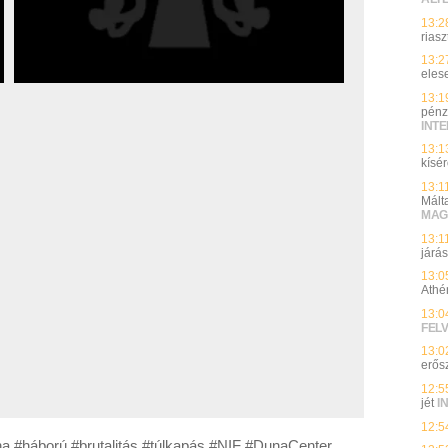
13:2
riasz
13:2
elese
13:1
pénz
INT
13:1
kísé
13:1
Mált
MAG
13:1
járá
13:0
Athé
13:0
FEL
13:0
erős
12:5
jét
I
12:5
 #háború #brutalitás #túlkapás #NIF #DunaCenter