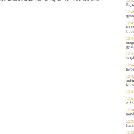
12:5
Saj
12:4
gyan
12:4
Kass
UJS
12:4
megmu
gyak
12:4
sz�
12:4
távo
12:4
aut�
Kec
12:4
12:4
vilá
12:3
nehé
12:3
fiata
12:3