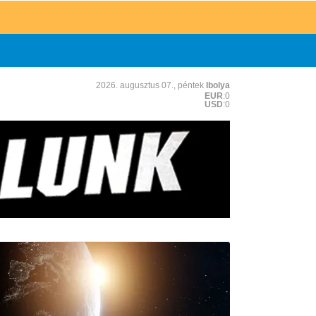
2026. augusztus 07., péntek
Ibolya
EUR
:0
USD
:0