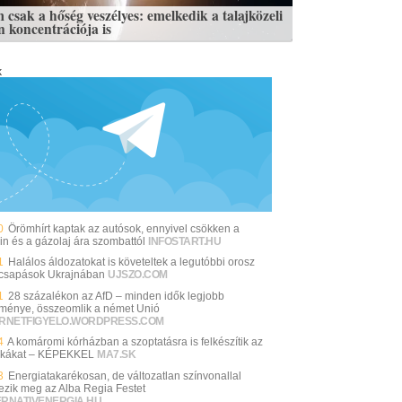
 csak a hőség veszélyes: emelkedik a talajközeli
n koncentrációja is
k
0
Örömhírt kaptak az autósok, ennyivel csökken a
in és a gázolaj ára szombattól
INFOSTART.HU
1
Halálos áldozatokat is követeltek a legutóbbi orosz
csapások Ukrajnában
UJSZO.COM
1
28 százalékon az AfD – minden idők legjobb
ménye, összeomlik a német Unió
ERNETFIGYELO.WORDPRESS.COM
4
A komáromi kórházban a szoptatásra is felkészítik az
kákat – KÉPEKKEL
MA7.SK
3
Energiatakarékosan, de változatlan színvonallal
ezik meg az Alba Regia Festet
ERNATIVENERGIA.HU