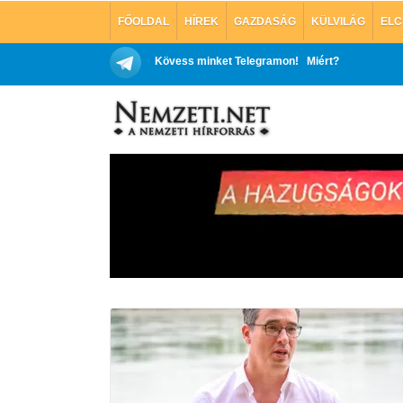
FŐOLDAL
HÍREK
GAZDASÁG
KÜLVILÁG
ELC
Kövess minket Telegramon!
Miért?