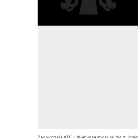
Zaporozzsja #TCK #kényszermozgósítás #Ukrajna