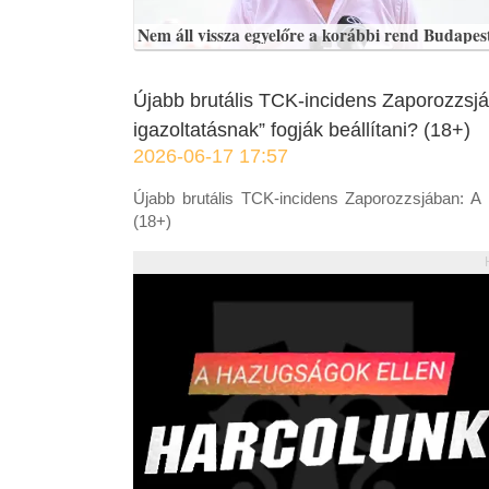
Nem áll vissza egyelőre a korábbi rend Budapes
Újabb brutális TCK-incidens Zaporozzsjá
igazoltatásnak” fogják beállítani? (18+)
2026-06-17 17:57
Újabb brutális TCK-incidens Zaporozzsjában: A h
(18+)