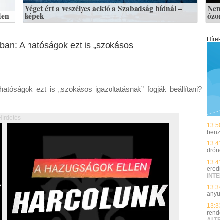
Véget ért a veszélyes ackió a Szabadság hídnál –
Nem
ten
képek
ózo
Híre
ban: A hatóságok ezt is „szokásos
atóságok ezt is „szokásos igazoltatásnak” fogják beállítani?
Hírdetés
13:5
benz
13:4
drón
13:4
ered
INT
13:3
anyu
13:3
rend
ALT