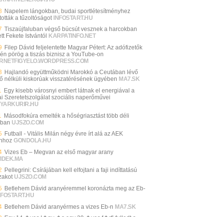
8
Napelem lángokban, budai sportlétesítményhez
tották a tűzoltóságot
INFOSTART.HU
7
Tiszaújfaluban végső búcsút vesznek a harcokban
tt Fekete Istvántól
KARPATINFO.NET
9
Filep Dávid feljelentette Magyar Pétert: Az adófizetők
én pörög a tiszás biznisz a YouTube-on
ERNETFIGYELO.WORDPRESS.COM
3
Hajlandó együttműködni Marokkó a Ceutában lévő
rő nélküli kiskorúak visszatérésének ügyében
MA7.SK
1
Egy kisebb városnyi embert látnak el energiával a
ai Szeretetszolgálat szociális naperőművei
YARKURIR.HU
1
Másodfokúra emelték a hőségriasztást több déli
sban
UJSZO.COM
5
Futball - Vitális Milán négy évre írt alá az AEK
nhoz
GONDOLA.HU
4
Vizes Eb – Megvan az első magyar arany
VIDEK.MA
2
Pellegrini: Csírájában kell elfojtani a faji indíttatású
zakot
UJSZO.COM
5
Betlehem Dávid aranyéremmel koronázta meg az Eb-
NFOSTART.HU
4
Betlehem Dávid aranyérmes a vizes Eb-n
MA7.SK