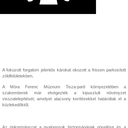
A fokozott forgalom jelentős károkat okozott a frissen parkosított
zöldfelületekben.
A Móra Ferenc Múzeum Tisza-parti környezetében a
szakemberek már elvégezték a kipusztult növényzet
visszatelepítését, amelyet alacsony kerítésekkel határoltak el a
közlekedőktől.
Az önkormányzat a gyalogosok biztonságának növelése és a