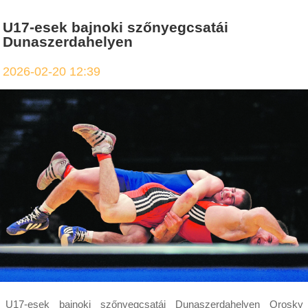
U17-esek bajnoki szőnyegcsatái
Dunaszerdahelyen
2026-02-20 12:39
U17-esek bajnoki szőnyegcsatái Dunaszerdahelyen Orosky