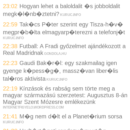
23:02
Hogyan lehet a baloldalit �s jobboldalit
megk�l�nb�ztetni?
KURUC.INFO
22:59
Tak�cs P�ter szerint egy Tisza-h�v�
megpr�b�lta elmagyarp�terezni a telefonj�t
KURUC.INFO
22:38
Futball: A Fradi győzelmet ajándékozott a
Real Madridnak
GONDOLA.HU
22:23
Gaudi Bak�r�l: egy szakmailag igen
gyenge k�pess�g�, massz�van liber�lis
tal�ros aktivista
KURUC.INFO
22:19
Kínzások és rabság sem törte meg a
magyar származású szerzetest: Augusztus 8-án
Magyar Szent Mózesre emlékezünk
INTERNETFIGYELO.WORDPRESS.COM
21:41
M�g nem d�lt el a Planet�rium sorsa
KURUC.INFO