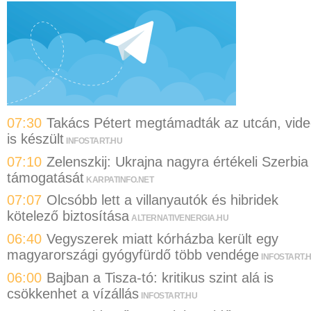
07:30
Takács Pétert megtámadták az utcán, vid
is készült
INFOSTART.HU
07:10
Zelenszkij: Ukrajna nagyra értékeli Szerbia
támogatását
KARPATINFO.NET
07:07
Olcsóbb lett a villanyautók és hibridek
kötelező biztosítása
ALTERNATIVENERGIA.HU
06:40
Vegyszerek miatt kórházba került egy
magyarországi gyógyfürdő több vendége
INFOSTART.
06:00
Bajban a Tisza-tó: kritikus szint alá is
csökkenhet a vízállás
INFOSTART.HU