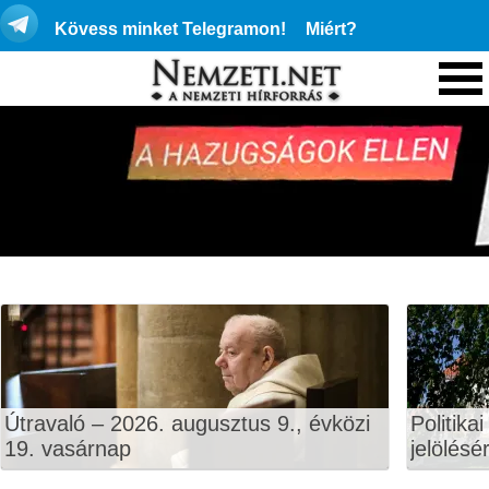
Kövess minket Telegramon!
Miért?
Útravaló – 2026. augusztus 9., évközi
Politika
19. vasárnap
jelölésé