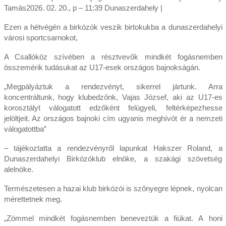
Tamás2026. 02. 20., p – 11:39 Dunaszerdahely |
Ezen a hétvégén a birkózók veszik birtokukba a dunaszerdahelyi
városi sportcsarnokot,
A Csallóköz szívében a résztvevők mindkét fogásnemben
összemérik tudásukat az U17-esek országos bajnokságán.
„Megpályáztuk a rendezvényt, sikerrel jártunk. Arra
koncentráltunk, hogy klubedzőnk, Vajas József, aki az U17-es
korosztályt válogatott edzőként felügyeli, feltérképezhesse
jelöltjeit. Az országos bajnoki cím ugyanis meghívót ér a nemzeti
válogatottba”
– tájékoztatta a rendezvényről lapunkat Hakszer Roland, a
Dunaszerdahelyi Birkózóklub elnöke, a szakági szövetség
alelnöke.
Természetesen a hazai klub birkózói is szőnyegre lépnek, nyolcan
mérettetnek meg.
„Zömmel mindkét fogásnemben beneveztük a fiúkat. A honi