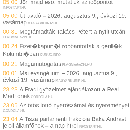
05:00
Jön majd eső, mutatjuk az időpontot
INFOSTART.HU
05:00
Útravaló – 2026. augusztus 9., évközi 19.
vasárnap
MAGYARKURIR.HU
00:31
Megtámadták Takács Pétert a nyílt utcán
FLAGMAGAZIN.HU
00:24
Fizet�kapun�l robbantottak a gerill�k
Kolumbi�ban
KURUC.INFO
00:21
Magamutogatás
FLAGMAGAZIN.HU
00:01
Mai evangélium – 2026. augusztus 9.,
évközi 19. vasárnap
MAGYARKURIR.HU
23:28
A Fradi győzelmet ajándékozott a Real
Madridnak
GONDOLA.HU
23:06
Az ötös lottó nyerőszámai és nyereményei
GONDOLA.HU
23:04
A Tisza parlamenti frakciója Baka Andrást
jelöli államfőnek – a nap hírei
INFOSTART.HU