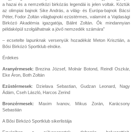
a hazai és a nemzetközi birkózás legendái is jelen voltak. Köztük
az olimpiai bajnok Sike András, a világ- és Európa-bajnok Bácsi
Péter, Fodor Zoltán világbajnoki ezüstérmes, valamint a Vajdasági
Birkózó Akadémia igazgatója, Bálint Zoltán. Ők mindannyian
példaképül szolgálhatnak a jövő nemzedék számára”
– ecsetelte lapunknak versenyük hozadékát Meton Krisztián, a
Bősi Birkózó Sportklub elnöke.
Érdekes
Aranyérmesek:
Brezina József, Molnár Botond, Reindl Oszkár,
Eke Áron, Both Zoltán
Ezüstérmesek
: Dzielava Sebastian, Gudzan Leonard, Nagy
Ádám, Cseh László, Harcos Zerind
Bronzérmesek:
Maxim Ivanov, Mikus Zorán, Karácsony
Sebastián
A Bősi Birkózó Sportklub sikerlistája