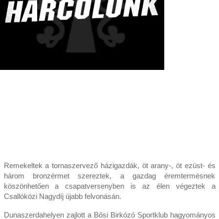
Remekeltek a tornaszervező házigazdák, öt arany-, öt ezüst- és
három bronzérmet szereztek, a gazdag éremtermésnek
köszönhetően a csapatversenyben is az élen végeztek a
Csallóközi Nagydíj újabb felvonásán.
Dunaszerdahelyen zajlott a Bősi Birkózó Sportklub hagyományos