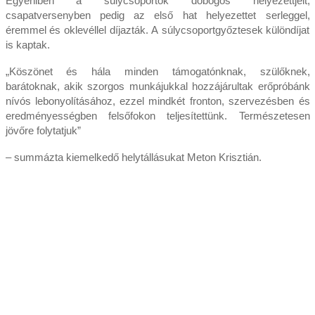
Egyéniben a súlycsoportok dobogós helyezettjeit,
csapatversenyben pedig az első hat helyezettet serleggel,
éremmel és oklevéllel díjazták. A súlycsoportgyőztesek különdíjat
is kaptak.
„Köszönet és hála minden támogatónknak, szülőknek,
barátoknak, akik szorgos munkájukkal hozzájárultak erőpróbánk
nívós lebonyolításához, ezzel mindkét fronton, szervezésben és
eredményességben felsőfokon teljesítettünk. Természetesen
jövőre folytatjuk”
– summázta kiemelkedő helytállásukat Meton Krisztián.