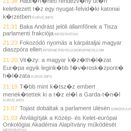
21:38
Hadt�rt�neti rendezv�ny ut�n
keletkezett t�z egy nyugat-felvid�ki katonai
k�rzetben
KURUC.INFO
21:31
Baka Andrást jelöli államfőnek a Tisza
parlamenti frakciója
INFOSTART.HU
21:23
Fokozódó nyomás a kárpátaljai magyar
diaszpóra ellen
INTERNETFIGYELO.WORDPRESS.COM
21:20
Vit�zy: a magyar k�z�th�l�zat
Eur�pa egyik legink�bb f�v�rosk�zpont�
h�l�zata
KURUC.INFO
21:19
T�bb mint k�tsz�z embert
menek�tettek ki a t�z el�l a Garda-t�n�l
KURUC.INFO
21:07
Tojást dobáltak a parlament ülésén
GONDOLA.
21:03
Átvilágítják a Közép- és Kelet-európai
Onkológiai Akadémia Alapítvány működését
INFOSTART.HU