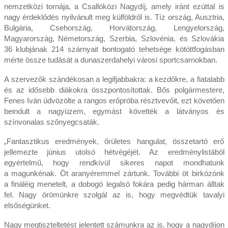
nemzetközi tornája, a Csallóközi Nagydíj, amely iránt ezúttal is
nagy érdeklődés nyilvánult meg külföldről is. Tíz ország, Ausztria,
Bulgária, Csehország, Horvátország, Lengyelország,
Magyarország, Németország, Szerbia, Szlovénia, és Szlovákia
36 klubjának 214 szárnyait bontogató tehetsége kötöttfogásban
mérte össze tudását a dunaszerdahelyi városi sportcsarnokban.
A szervezők szándékosan a legifjabbakra: a kezdőkre, a fiatalabb
és az idősebb diákokra összpontosítottak. Bős polgármestere,
Fenes Iván üdvözölte a rangos erőpróba résztvevőit, ezt követően
beindult a nagyüzem, egymást követték a látványos és
színvonalas szőnyegcsaták.
„Fantasztikus eredmények, őrületes hangulat, összetartó erő
jellemezte június utolsó hétvégéjét. Az eredménylistából
egyértelmű, hogy rendkívül sikeres napot mondhatunk
a magunkénak. Öt aranyéremmel zártunk. További öt birkózónk
a fináléig menetelt, a dobogó legalsó fokára pedig hárman álltak
fel. Nagy örömünkre szolgál az is, hogy megvédtük tavalyi
elsőségünket.
Nagy megtiszteltetést jelentett számunkra az is, hogy a nagydíjon