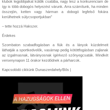
klubok legjobbjaikat küldik csatába, nagy lesz a konkurenciam de
így is több dobogós helyezést várunk. Arra számítunk, ha minden
összejön, ketten vagy hárman a dobogó legfelső fokára
kerülhetnek súlycsoportjukban”
– tette hozzá Hakszer.
Érdekes
Szombaton szabadfogásban a fiúk és a lányok küzdelmeit
láthatják a sportkedvelők, vasárnap pedig kötöttfogásban zajlanak
az izgalmasnak, látványosnak ígérkező szőnyegcsaták. Mindkét
versenynapon 11 órakor kezdődnek a párharcok.
Kapcsolódó cikkünk Dunaszerdahely/Bős |