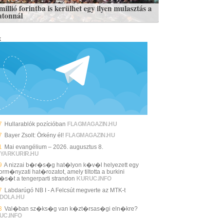
illió forintba is kerülhet egy ilyen mulasztás a
atonnál
k
7
Hullarablók pozícióban
FLAGMAGAZIN.HU
7
Bayer Zsolt: Örkény él!
FLAGMAGAZIN.HU
1
Mai evangélium – 2026. augusztus 8.
YARKURIR.HU
9
A nizzai b�r�s�g hat�lyon k�v�l helyezett egy
rm�nyzati hat�rozatot, amely tiltotta a burkini
l�s�t a tengerparti strandon
KURUC.INFO
7
Labdarúgó NB I - A Felcsút megverte az MTK-t
DOLA.HU
3
Val�ban sz�ks�g van k�zt�rsas�gi eln�kre?
UC.INFO