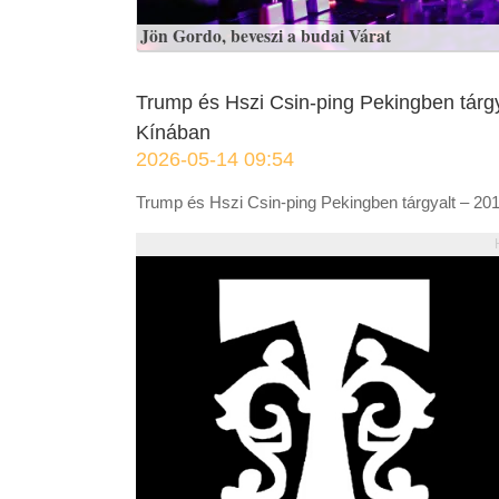
Jön Gordo, beveszi a budai Várat
Trump és Hszi Csin-ping Pekingben tárgya
Kínában
2026-05-14 09:54
Trump és Hszi Csin-ping Pekingben tárgyalt – 2017