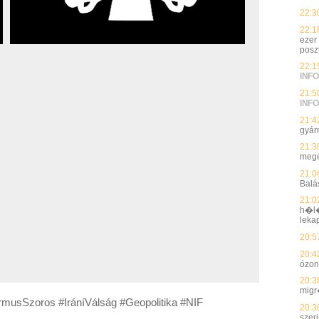
22:3
22:1
ezer
posz
22:1
INFO
21:5
INFO
21:4
gyárn
21:3
megé
21:0
Balá
21:0
h�l�
leka
20:5
20:4
ózon
20:3
migr
musSzoros #IráníVálság #Geopolitika #NIF
20:3
szer