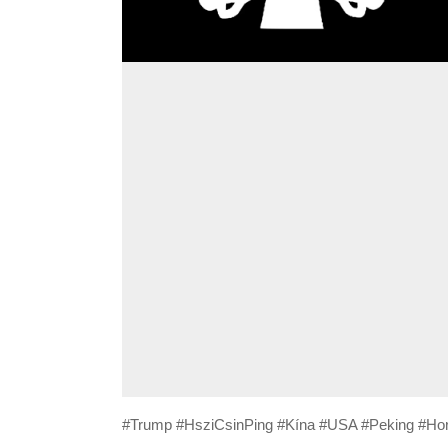
#Trump #HsziCsinPing #Kína #USA #Peking #Hor