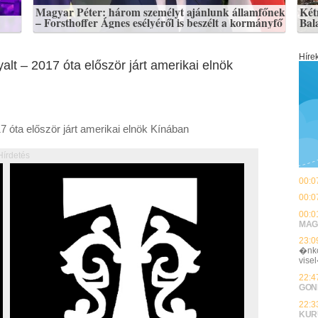
Magyar Péter: három személyt ajánlunk államfőnek
Kétm
– Forsthoffer Ágnes esélyéről is beszélt a kormányfő
Bal
Híre
lt – 2017 óta először járt amerikai elnök
 óta először járt amerikai elnök Kínában
Hírdetés
00:0
00:0
00:0
MAG
23:0
�nko
vise
22:4
GON
22:3
KUR