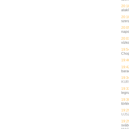
20:1
alakí
20:1
szer
20:0
nap
20:0
vízk
19:5
Chopr
19:4
19:4
bara
19:3
KUR
19:3
legn
19:3
törté
19:2
UJS
19:2
sváb