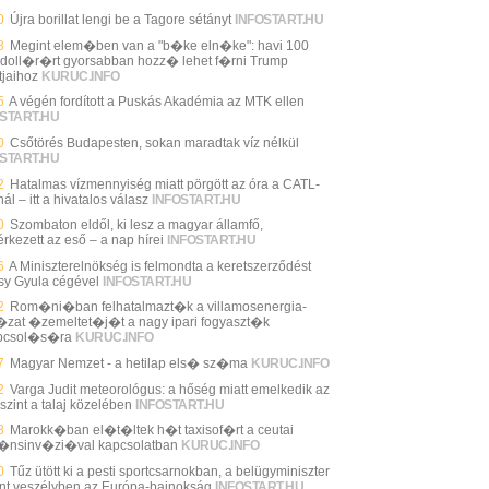
0
Újra borillat lengi be a Tagore sétányt
INFOSTART.HU
8
Megint elem�ben van a "b�ke eln�ke": havi 100
 doll�r�rt gyorsabban hozz� lehet f�rni Trump
tjaihoz
KURUC.INFO
5
A végén fordított a Puskás Akadémia az MTK ellen
START.HU
0
Csőtörés Budapesten, sokan maradtak víz nélkül
START.HU
2
Hatalmas vízmennyiség miatt pörgött az óra a CATL-
ál – itt a hivatalos válasz
INFOSTART.HU
0
Szombaton eldől, ki lesz a magyar államfő,
rkezett az eső – a nap hírei
INFOSTART.HU
6
A Miniszterelnökség is felmondta a keretszerződést
sy Gyula cégével
INFOSTART.HU
2
Rom�ni�ban felhatalmazt�k a villamosenergia-
zat �zemeltet�j�t a nagy ipari fogyaszt�k
pcsol�s�ra
KURUC.INFO
7
Magyar Nemzet - a hetilap els� sz�ma
KURUC.INFO
2
Varga Judit meteorológus: a hőség miatt emelkedik az
szint a talaj közelében
INFOSTART.HU
8
Marokk�ban el�t�ltek h�t taxisof�rt a ceutai
�nsinv�zi�val kapcsolatban
KURUC.INFO
0
Tűz ütött ki a pesti sportcsarnokban, a belügyminiszter
int veszélyben az Európa-bajnokság
INFOSTART.HU