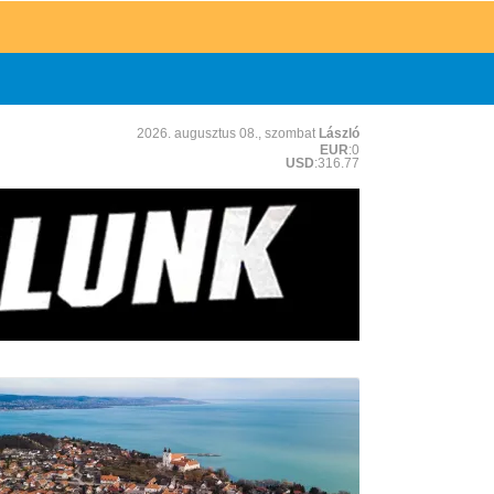
2026. augusztus 08., szombat
László
EUR
:0
USD
:316.77