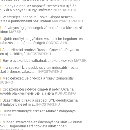
8
Feledy Botond: az alapoktól szervezzük újjá és
tjuk át a Magyar Külügyi Intézetet
INFOSTART.HU
0
Vasmiséjét ünnepelte Csóka Gáspár bencés
zetes a pannonhalmi bazilikában
MAGYARKURIR.HU
5
Látványos égi jelenségek várnak ránk a következő
okban
MA7.SK
3
Újabb erdélyi megyékben vezettek be forgalom- és
orlátozást a román hatóságok
GONDOLA.HU
4
Antal Nimród rendezi Russell Crowe és Priyanka
a új akciófilmjét
INFOSTART.HU
6
Egyre gyakoribbá válhatnak a rekordkisvizek
MA7.SK
2
Itt a szezon! Ízletesebb és vitamindúsabb – ezt a
ckot érdemes választani
INFOSTART.HU
4
Meg�rkezett Belgr�dba a "kijevi zongorista"
UC.INFO
3
Oroszorsz�g s�lyos csap�st m�rt Ukrajna
agyobb olajkitermel� v�llalat�ra
KURUC.INFO
0
Százmilliós bírság a szegedi BYD-beruházásnál
nt halálos baleset miatt
INFOSTART.HU
9
Dunaszerdahelyre érkezett Matovič kampánya
ZO.COM
9
Minden szenvedés az édesanyához kiált – A dunai
ok 65. fogadalmi zarándoklata Altöttingben