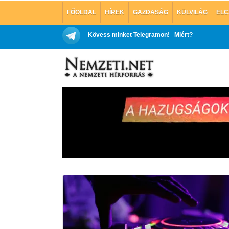
FŐOLDAL
HÍREK
GAZDASÁG
KÜLVILÁG
ELC
Kövess minket Telegramon!
Miért?