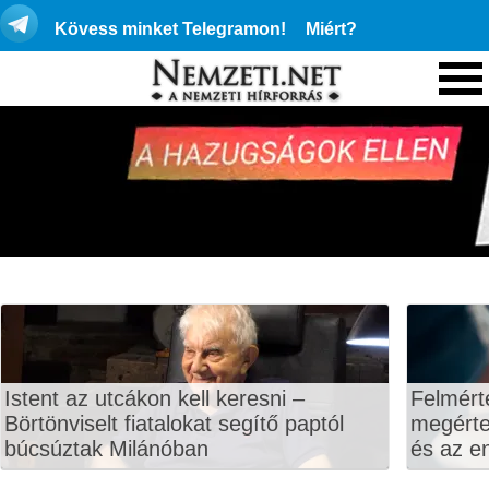
Kövess minket Telegramon!
Miért?
Istent az utcákon kell keresni –
Felmért
Börtönviselt fiatalokat segítő paptól
megértet
búcsúztak Milánóban
és az en