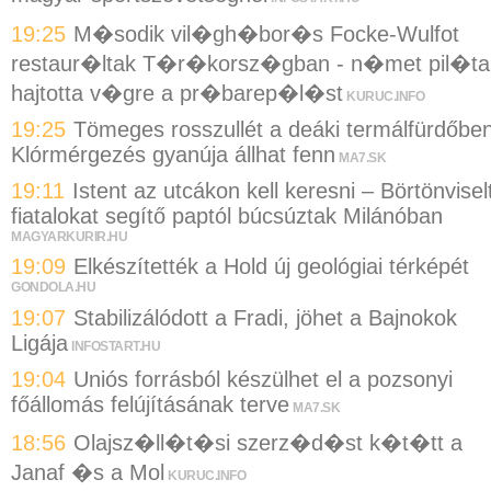
19:25
M�sodik vil�gh�bor�s Focke-Wulfot
restaur�ltak T�r�korsz�gban - n�met pil�ta
hajtotta v�gre a pr�barep�l�st
KURUC.INFO
19:25
Tömeges rosszullét a deáki termálfürdőben
Klórmérgezés gyanúja állhat fenn
MA7.SK
19:11
Istent az utcákon kell keresni – Börtönvisel
fiatalokat segítő paptól búcsúztak Milánóban
MAGYARKURIR.HU
19:09
Elkészítették a Hold új geológiai térképét
GONDOLA.HU
19:07
Stabilizálódott a Fradi, jöhet a Bajnokok
Ligája
INFOSTART.HU
19:04
Uniós forrásból készülhet el a pozsonyi
főállomás felújításának terve
MA7.SK
18:56
Olajsz�ll�t�si szerz�d�st k�t�tt a
Janaf �s a Mol
KURUC.INFO