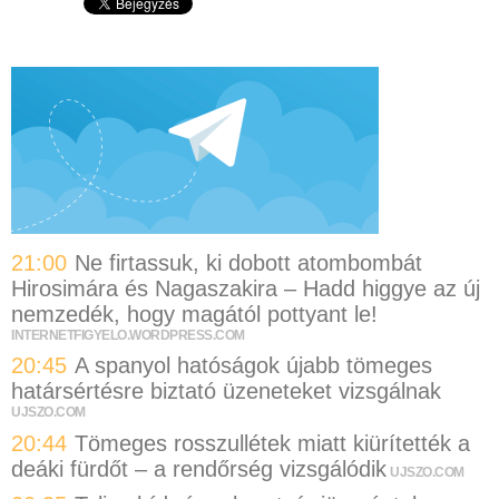
21:00
Ne firtassuk, ki dobott atombombát
Hirosimára és Nagaszakira – Hadd higgye az új
nemzedék, hogy magától pottyant le!
INTERNETFIGYELO.WORDPRESS.COM
20:45
A spanyol hatóságok újabb tömeges
határsértésre biztató üzeneteket vizsgálnak
UJSZO.COM
20:44
Tömeges rosszullétek miatt kiürítették a
deáki fürdőt – a rendőrség vizsgálódik
UJSZO.COM