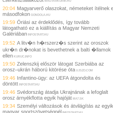
MAGYARKURIR.HU
20:04
Magyarverő olaszokat, németeket ítélnek e
másodfokon
GONDOLA.HU
19:59
Óriási az érdeklődés, így tovább
látogatható ez a kiállítás a Magyar Nemzeti
Galériában
INFOSTART.HU
19:52
A litv�n h�rszerz�s szerint az oroszok
ukr�n dr�nokat is bevethetnek a balti �llamok
ellen
KURUC.INFO
19:50
Zelenszkij először látogat Szerbiába az
orosz–ukrán háború kitörése óta
UJSZO.COM
19:46
Infantino-ügy: az UEFA átgondolta és
döntött
INFOSTART.HU
19:46
Svédország átadja Ukrajnának a lefoglalt
orosz árnyékflotta egyik hajóját
MA7.SK
19:34
Személyi változások és átvilágítás az egyi
magyar sportszövetségnél
INFOSTART.HU