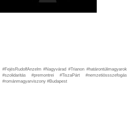
#FejésRudolfAnzelm #Nagyvárad #Trianon #határontúlimagyarok
#szolidaritás #premontrei #TiszaPárt #nemzetiössszefogás
#románmagyarviszony #Budapest