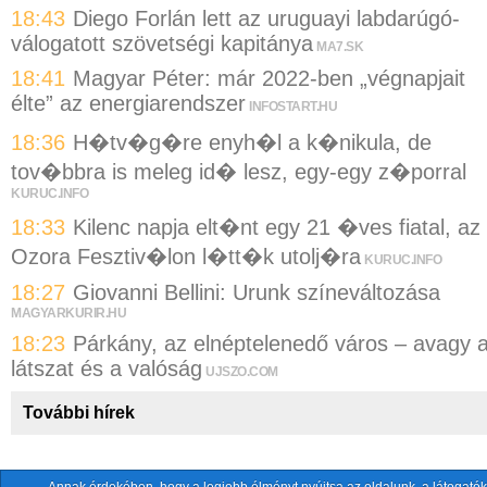
18:43
Diego Forlán lett az uruguayi labdarúgó-
válogatott szövetségi kapitánya
MA7.SK
18:41
Magyar Péter: már 2022-ben „végnapjait
élte” az energiarendszer
INFOSTART.HU
18:36
H�tv�g�re enyh�l a k�nikula, de
tov�bbra is meleg id� lesz, egy-egy z�porral
KURUC.INFO
18:33
Kilenc napja elt�nt egy 21 �ves fiatal, az
Ozora Fesztiv�lon l�tt�k utolj�ra
KURUC.INFO
18:27
Giovanni Bellini: Urunk színeváltozása
MAGYARKURIR.HU
18:23
Párkány, az elnéptelenedő város – avagy 
látszat és a valóság
UJSZO.COM
További hírek