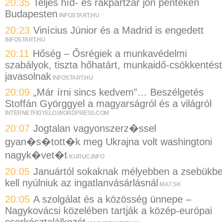
20:35
Teljes híd- és rakpartzár jön pénteken
Budapesten
INFOSTART.HU
20:23
Vinícius Júnior és a Madrid is engedett
INFOSTART.HU
20:11
Hőség – Ősrégiek a munkavédelmi
szabályok, tiszta hőhatárt, munkaidő-csökkentést
javasolnak
INFOSTART.HU
20:09
„Már írni sincs kedvem”… Beszélgetés
Stoffán Györggyel a magyarságról és a világról
INTERNETFIGYELO.WORDPRESS.COM
20:07
Jogtalan vagyonszerz�ssel
gyan�s�tott�k meg Ukrajna volt washingtoni
nagyk�vet�t
KURUC.INFO
20:05
Januártól sokaknak mélyebben a zsebükb
kell nyúlniuk az ingatlanvásárlásnál
MA7.SK
20:05
A szolgálat és a közösség ünnepe –
Nagykovácsi közelében tartják a közép-európai
cserkésztalálkozót