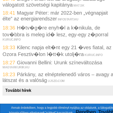
válogatott szövetségi kapitánya
MA7.SK
18:41
Magyar Péter: már 2022-ben „végnapjait
élte” az energiarendszer
INFOSTART.HU
18:36
H�tv�g�re enyh�l a k�nikula, de
tov�bbra is meleg id� lesz, egy-egy z�porral
KURUC.INFO
18:33
Kilenc napja elt�nt egy 21 �ves fiatal, az
Ozora Fesztiv�lon l�tt�k utolj�ra
KURUC.INFO
18:27
Giovanni Bellini: Urunk színeváltozása
MAGYARKURIR.HU
18:23
Párkány, az elnéptelenedő város – avagy 
látszat és a valóság
UJSZO.COM
További hírek
Annak érdekében, hogy a legjobb élményt nyújtsa az oldalunk, a látogatók
A fentiekkel együtt összesen
118 oldalt
szemlézünk.
Rendben
Tovább
böngészőiben elhelyezett "sütiket" használunk.