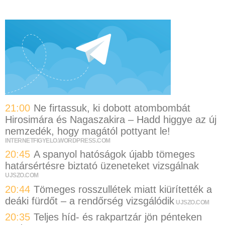
21:00
Ne firtassuk, ki dobott atombombát
Hirosimára és Nagaszakira – Hadd higgye az új
nemzedék, hogy magától pottyant le!
INTERNETFIGYELO.WORDPRESS.COM
20:45
A spanyol hatóságok újabb tömeges
határsértésre biztató üzeneteket vizsgálnak
UJSZO.COM
20:44
Tömeges rosszullétek miatt kiürítették a
deáki fürdőt – a rendőrség vizsgálódik
UJSZO.COM
20:35
Teljes híd- és rakpartzár jön pénteken