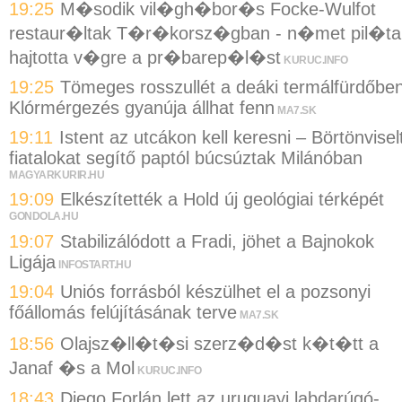
19:25
M�sodik vil�gh�bor�s Focke-Wulfot
restaur�ltak T�r�korsz�gban - n�met pil�ta
hajtotta v�gre a pr�barep�l�st
KURUC.INFO
19:25
Tömeges rosszullét a deáki termálfürdőben
Klórmérgezés gyanúja állhat fenn
MA7.SK
19:11
Istent az utcákon kell keresni – Börtönvisel
fiatalokat segítő paptól búcsúztak Milánóban
MAGYARKURIR.HU
19:09
Elkészítették a Hold új geológiai térképét
GONDOLA.HU
19:07
Stabilizálódott a Fradi, jöhet a Bajnokok
Ligája
INFOSTART.HU
19:04
Uniós forrásból készülhet el a pozsonyi
főállomás felújításának terve
MA7.SK
18:56
Olajsz�ll�t�si szerz�d�st k�t�tt a
Janaf �s a Mol
KURUC.INFO
18:43
Diego Forlán lett az uruguayi labdarúgó-