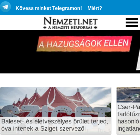
Kövess minket Telegramon!
Miért?
Cser-Pa
tarlótűz
Baleset- és életveszélyes őrület terjed,
hasonló,
óva intenek a Sziget szervezői
ingatlan