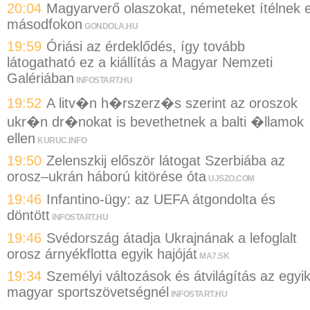
20:04
Magyarverő olaszokat, németeket ítélnek e
másodfokon
GONDOLA.HU
19:59
Óriási az érdeklődés, így tovább
látogatható ez a kiállítás a Magyar Nemzeti
Galériában
INFOSTART.HU
19:52
A litv�n h�rszerz�s szerint az oroszok
ukr�n dr�nokat is bevethetnek a balti �llamok
ellen
KURUC.INFO
19:50
Zelenszkij először látogat Szerbiába az
orosz–ukrán háború kitörése óta
UJSZO.COM
19:46
Infantino-ügy: az UEFA átgondolta és
döntött
INFOSTART.HU
19:46
Svédország átadja Ukrajnának a lefoglalt
orosz árnyékflotta egyik hajóját
MA7.SK
19:34
Személyi változások és átvilágítás az egyi
magyar sportszövetségnél
INFOSTART.HU