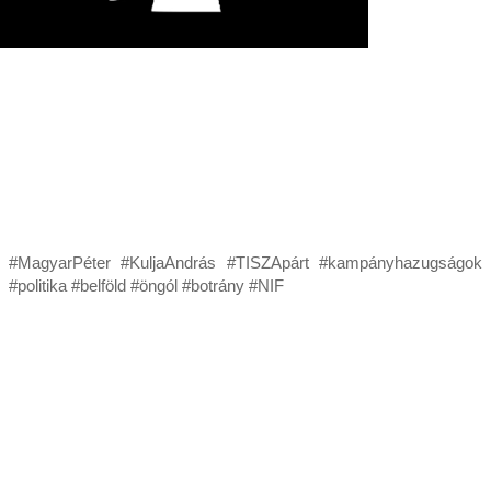
#MagyarPéter #KuljaAndrás #TISZApárt #kampányhazugságok
#politika #belföld #öngól #botrány #NIF