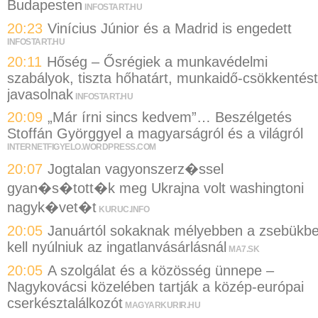
Budapesten
INFOSTART.HU
20:23
Vinícius Júnior és a Madrid is engedett
INFOSTART.HU
20:11
Hőség – Ősrégiek a munkavédelmi
szabályok, tiszta hőhatárt, munkaidő-csökkentést
javasolnak
INFOSTART.HU
20:09
„Már írni sincs kedvem”… Beszélgetés
Stoffán Györggyel a magyarságról és a világról
INTERNETFIGYELO.WORDPRESS.COM
20:07
Jogtalan vagyonszerz�ssel
gyan�s�tott�k meg Ukrajna volt washingtoni
nagyk�vet�t
KURUC.INFO
20:05
Januártól sokaknak mélyebben a zsebükb
kell nyúlniuk az ingatlanvásárlásnál
MA7.SK
20:05
A szolgálat és a közösség ünnepe –
Nagykovácsi közelében tartják a közép-európai
cserkésztalálkozót
MAGYARKURIR.HU