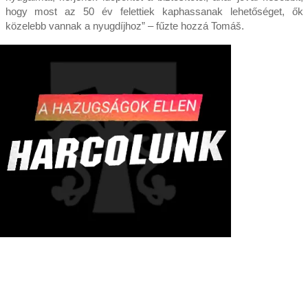
hogy most az 50 év felettiek kaphassanak lehetőséget, ők
közelebb vannak a nyugdíjhoz” – fűzte hozzá Tomáš.