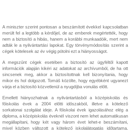
A miniszter szerint pontosan a beszámított évekkel kapcsolatban
merült fel a legtöbb a kérdőjel, de az emberek megértették, hogy
nem a biztosító a hibás, hanem a korábbi munkaadóik, mert nem
adták le a nyilvántartási lapokat. Egy törvénymódosítás szerint a
cégek kötelesek az év végig pótolni ezt a hiányosságot.
A megszűnt cégek esetében a biztosító az ügyféltől kapott
információk alapján kikéri az adatokat az archívumból, de ha ott
sincsenek meg, akkor a biztosítottnak kell bizonyítania, hogy
mikor és hol dolgozott. Tomáš közölte, hogy egyébként ugyanezt
várja el a biztosító közvetlenül a nyugdíjba vonulás előtt.
Emellett hiányozhatnak a nyilvántartásból a középiskolás és
főiskolás évek a 2004 előtti időszakból, illetve a kötelező
sorkatonai szolgálat ideje. A főiskolai évek igazolásához elég a
diploma, a középiskolás éveknél viszont nem lehet automatikusan
megállapítani, hogy két vagy három évet lehet-e beszámítani,
mivel közben változott a kötelező iskolalátogatás időtartama.