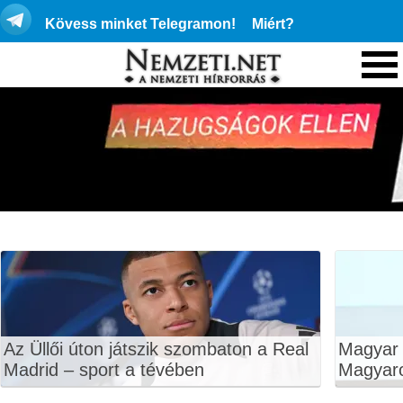
Kövess minket Telegramon!
Miért?
Az Üllői úton játszik szombaton a Real
Magyar P
Madrid – sport a tévében
Magyar