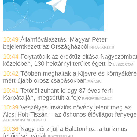
10:49
Államfőválasztás: Magyar Péter
bejelentkezett az Országházból
INFOSTART.HU
10:44
Folytatódik az erdőtűz oltása Nagyszomba
közelében, 130 hektárnyi terület égett le
UJSZO.COM
10:42
Többen meghaltak a Kijevre és környékére
mért újabb orosz csapásokban
MA7.SK
10:41
Tetőről zuhant le egy 37 éves férfi
Kárpátalján, megsérült a feje
KARPATINFO.NET
10:39
Veszélyes inváziós növény jelent meg az
Alcsi Holt-Tiszán – az őshonos élővilágot fenyege
ALTERNATIVENERGIA.HU
10:36
Nagy pénz jut a Balatonhoz, a turizmus
fejlődését várják
INFOSTART.HU