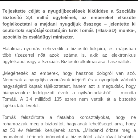
Teljesítette célját a nyugdíjbecslések kiküldése a Szociális
Biztosító 3,4 millió ügyfelének, az embereket elkezdte
foglalkoztatni a majdani nyugdíjuk összege – jelentette ki
csütörtöki sajtótájékoztatóján Erik Tomáš (Hlas-SD) munka-,
szociális és családügyi miniszter.
Hatalmas nyomás nehezedik a biztosító fiókjaira, és májusban
több tízezerrel nőtt azok száma is, akik az elektronikus
ügyfélkaput vagy a Szociális Biztosító alkalmazását használták.
„Megértették az emberek, hogy hasznos dologról van szó.
Nemcsak a nyugdíjba vonulásuk idejéről és a nyugdíjuk várható
nagyságáról kaptak tájékoztatást, hanem azt is megtudták, hogy
hiányoznak-e ledolgozott éveik a nyilvántartásból” – mondta
Tomáš. A 3,4 millióból 135 ezren nem vették át a biztosító
tájékoztató levelét.
Tomáš felszólította a fiatalabb korosztályokat, hogy ne
rohamozzák meg a biztosítót, hagyjanak lehetőséget arra, hogy
az 50 év felettiek kerüljenek sorra. „Mindenki őrizze meg a
nyugalmát, kérjenek időpontot a biztosítótól, akár jóval későbbit,