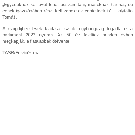
„Egyeseknek két évet lehet beszámítani, másoknak hármat, de
ennek igazolásában részt kell vennie az érintettnek is” – folytatta
Tomáš.
A nyugdíjbecslések kiadását szinte egyhangúlag fogadta el a
parlament 2023 nyarán. Az 50 év felettiek minden évben
megkapják, a fiatalabbak ötévente.
TASR/Felvidék.ma