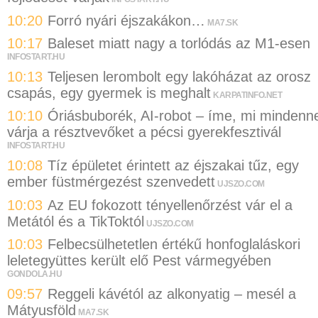
10:20
Forró nyári éjszakákon…
MA7.SK
10:17
Baleset miatt nagy a torlódás az M1-esen
INFOSTART.HU
10:13
Teljesen lerombolt egy lakóházat az orosz
csapás, egy gyermek is meghalt
KARPATINFO.NET
10:10
Óriásbuborék, AI-robot – íme, mi mindenne
várja a résztvevőket a pécsi gyerekfesztivál
INFOSTART.HU
10:08
Tíz épületet érintett az éjszakai tűz, egy
ember füstmérgezést szenvedett
UJSZO.COM
10:03
Az EU fokozott tényellenőrzést vár el a
Metától és a TikToktól
UJSZO.COM
10:03
Felbecsülhetetlen értékű honfoglaláskori
leletegyüttes került elő Pest vármegyében
GONDOLA.HU
09:57
Reggeli kávétól az alkonyatig – mesél a
Mátyusföld
MA7.SK