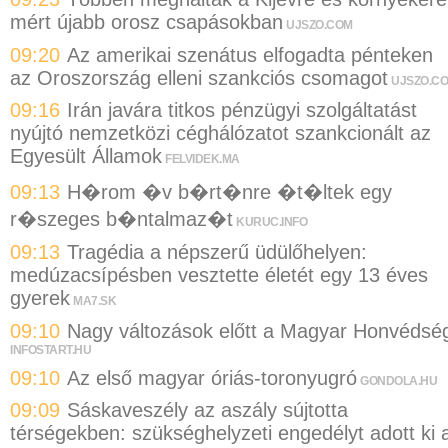
mért újabb orosz csapásokban
UJSZO.COM
09:20
Az amerikai szenátus elfogadta pénteken
az Oroszország elleni szankciós csomagot
UJSZO.C
09:16
Irán javára titkos pénzügyi szolgáltatást
nyújtó nemzetközi céghálózatot szankcionált az
Egyesült Államok
FELVIDEK.MA
09:13
H�rom �v b�rt�nre �t�ltek egy
r�szeges b�ntalmaz�t
KURUC.INFO
09:13
Tragédia a népszerű üdülőhelyen:
medúzacsípésben vesztette életét egy 13 éves
gyerek
MA7.SK
09:10
Nagy változások előtt a Magyar Honvédsé
INFOSTART.HU
09:10
Az első magyar óriás-toronyugró
GONDOLA.HU
09:09
Sáskaveszély az aszály sújtotta
térségekben: szükséghelyzeti engedélyt adott ki 