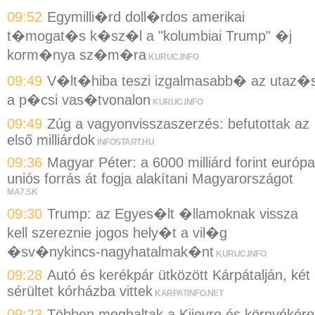
09:52
Egymilli�rd doll�rdos amerikai
t�mogat�s k�sz�l a "kolumbiai Trump" �j
korm�nya sz�m�ra
KURUC.INFO
09:49
V�lt�hiba teszi izgalmasabb� az utaz�s
a p�csi vas�tvonalon
KURUC.INFO
09:49
Zúg a vagyonvisszaszerzés: befutottak az
első milliárdok
INFOSTART.HU
09:36
Magyar Péter: a 6000 milliárd forint európa
uniós forrás át fogja alakítani Magyarországot
MA7.SK
09:30
Trump: az Egyes�lt �llamoknak vissza
kell szereznie jogos hely�t a vil�g
�sv�nykincs-nagyhatalmak�nt
KURUC.INFO
09:28
Autó és kerékpár ütközött Kárpátalján, két
sérültet kórházba vittek
KARPATINFO.NET
09:23
Többen meghaltak a Kijevre és környékére