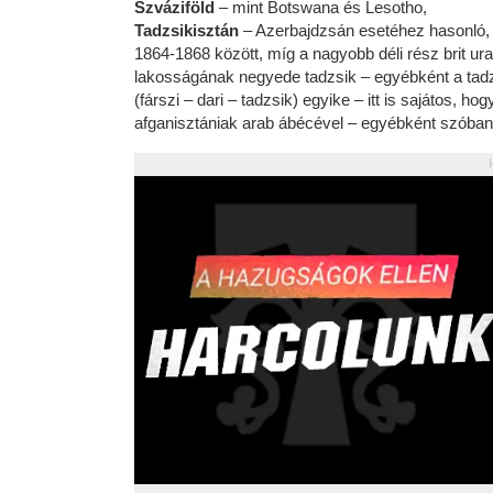
Szváziföld
– mint Botswana és Lesotho,
Tadzsikisztán
– Azerbajdzsán esetéhez hasonló, 
1864-1868 között, míg a nagyobb déli rész brit ura
lakosságának negyede tadzsik – egyébként a tad
(fárszi – dari – tadzsik) egyike – itt is sajátos, ho
afganisztániak arab ábécével – egyébként szóba