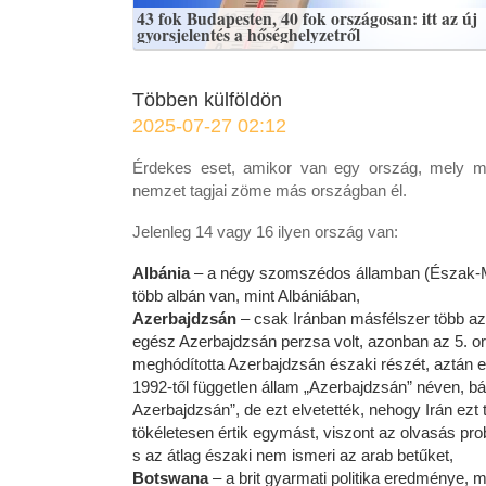
43 fok Budapesten, 40 fok országosan: itt az új
gyorsjelentés a hőséghelyzetről
Többen külföldön
2025-07-27 02:12
Érdekes eset, amikor van egy ország, mely ma
nemzet tagjai zöme más országban él.
Jelenleg 14 vagy 16 ilyen ország van:
Albánia
– a négy szomszédos államban (Észak-
több albán van, mint Albániában,
Azerbajdzsán
– csak Iránban másfélszer több az
egész Azerbajdzsán perzsa volt, azonban az 5. 
meghódította Azerbajdzsán északi részét, aztán e
1992-től független állam „Azerbajdzsán” néven, bá
Azerbajdzsán”, de ezt elvetették, nehogy Irán ezt 
tökéletesen értik egymást, viszont az olvasás pro
s az átlag északi nem ismeri az arab betűket,
Botswana
– a brit gyarmati politika eredménye, m