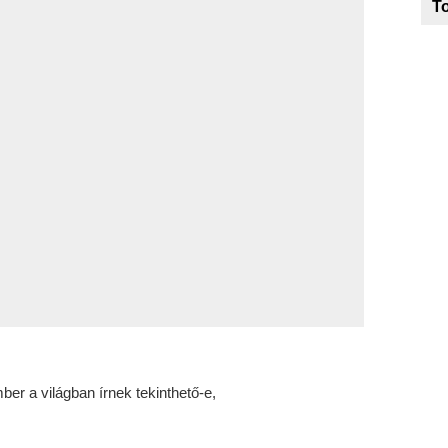
To
ber a világban írnek tekinthető-e,