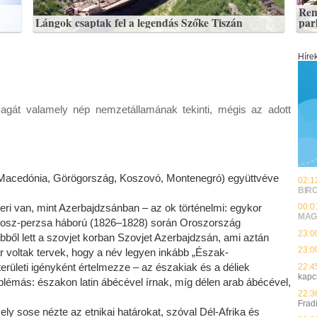
Ren
Lángok csaptak fel a legendás Szőke Tiszán
par
Híre
gát valamely nép nemzetállamának tekinti, mégis az adott
Macedónia, Görögország, Koszovó, Montenegró) együttvéve
02:1
BIR
eri van, mint Azerbajdzsánban – az ok történelmi: egykor
00:0
MAG
orosz-perzsa háború (1826–1828) során Oroszország
23:0
bből lett a szovjet korban Szovjet Azerbajdzsán, ami aztán
23:0
r voltak tervek, hogy a név legyen inkább „Észak-
területi igényként értelmezze – az északiak és a déliek
22:4
kapc
blémás: északon latin ábécével írnak, míg délen arab ábécével,
22:3
Frad
ely sose nézte az etnikai határokat, szóval Dél-Afrika és