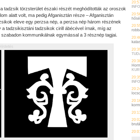
20:5
INFO
a tadzsik törzsterület északi részét meghódították az oroszok
20:5
lom alatt volt, ma pedig Afganisztán része – Afganisztán
hős
zsikok eleve egy perzsa nép, a perzsa nép három részének
20:5
gy a tadzsikisztáni tadzsikok cirill ábécével írnak, míg az
robb
n szabadon kommunikálnak egymással a 3 résznép tagjai.
20:4
kata
Hírdetés
20:3
TUD
20:3
Horm
KUR
20:3
INFO
20:2
locso
20:1
kor
20:1
20:0
brut
20:0