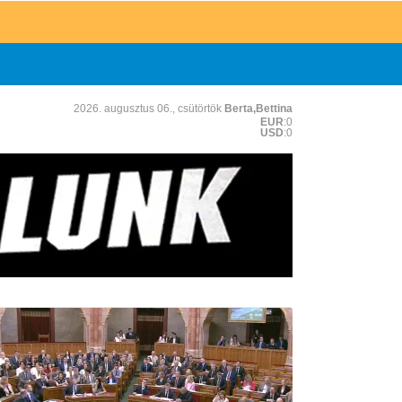
2026. augusztus 06., csütörtök
Berta,Bettina
EUR
:0
USD
:0