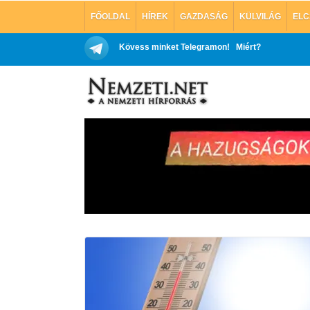
FŐOLDAL
HÍREK
GAZDASÁG
KÜLVILÁG
ELC
Kövess minket Telegramon!
Miért?