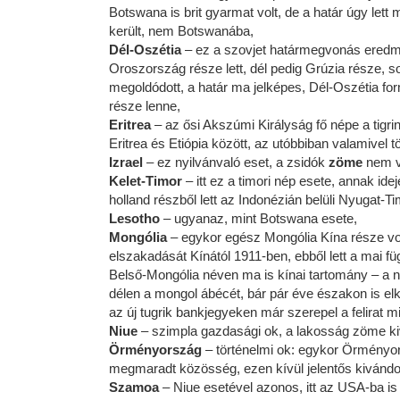
Botswana is brit gyarmat volt, de a határ úgy le
került, nem Botswanába,
Dél-Oszétia
– ez a szovjet határmegvonás eredmé
Oroszország része lett, dél pedig Grúzia része, 
megoldódott, a határ ma jelképes, Dél-Oszétia fo
része lenne,
Eritrea
– az ősi Akszúmi Királyság fő népe a tigrin
Eritrea és Etiópia között, az utóbbiban valamivel 
Izrael
– ez nyilvánvaló eset, a zsidók
zöme
nem v
Kelet-Timor
– itt ez a timori nép esete, annak ide
holland részből lett az Indonézián belüli Nyugat-Ti
Lesotho
– ugyanaz, mint Botswana esete,
Mongólia
– egykor egész Mongólia Kína része vol
elszakadását Kínától 1911-ben, ebből lett a mai 
Belső-Mongólia néven ma is kínai tartomány – a nye
délen a mongol ábécét, bár pár éve északon is el
az új tugrik bankjegyeken már szerepel a felirat mi
Niue
– szimpla gazdasági ok, a lakosság zöme kiv
Örményország
– történelmi ok: egykor Örményor
megmaradt közösség, ezen kívül jelentős kivánd
Szamoa
– Niue esetével azonos, itt az USA-ba is 