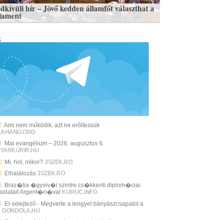
dkívüli hír – Jövő kedden államfőt választhat a
lament
k
2
Ami nem működik, azt ne erőltessük
CAHANG.ORG
1
Mai evangélium – 2026. augusztus 6.
YARKURIR.HU
0
Mi, hol, mikor?
3SZEK.RO
0
Elhalálozás
3SZEK.RO
5
Braz�lia �gyviv�i szintre cs�kkenti diplom�ciai
solatait Argent�n�val
KURUC.INFO
6
El-selejtező - Megverte a lengyel bányászcsapatot a
i
GONDOLA.HU