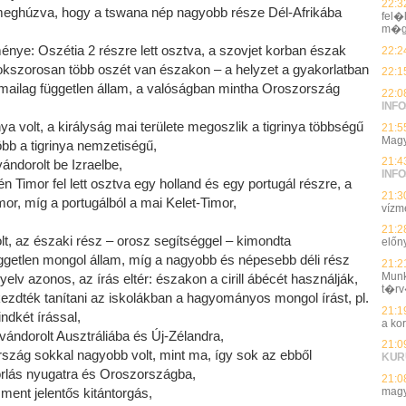
22:3
tt meghúzva, hogy a tswana nép nagyobb része Dél-Afrikába
fel�
m�g
nye: Oszétia 2 részre lett osztva, a szovjet korban észak
22:2
sokszorosan több oszét van északon – a helyzet a gyakorlatban
22:1
rmailag független állam, a valóságban mintha Oroszország
22:0
INFO
ya volt, a királyság mai területe megoszlik a tigrinya többségű
21:5
Magy
több a tigrinya nemzetiségű,
21:4
ándorolt be Izraelbe,
INFO
jén Timor fel lett osztva egy holland és egy portugál részre, a
21:3
mor, míg a portugálból a mai Kelet-Timor,
vízmé
21:2
t, az északi rész – orosz segítséggel – kimondta
előn
független mongol állam, míg a nagyobb és népesebb déli rész
21:2
Munk
lv azonos, az írás eltér: északon a cirill ábécét használják,
t�rv
kezdték tanítani az iskolákban a hagyományos mongol írást, pl.
21:1
ndkét írással,
a ko
ándorolt Ausztráliába és Új-Zélandra,
21:0
szág sokkal nagyobb volt, mint ma, így sok az ebből
KUR
orlás nyugatra és Oroszországba,
21:0
magy
ment jelentős kitántorgás,