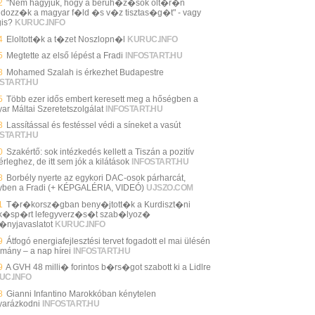
2
"Nem hagyjuk, hogy a beruh�z�sok olt�r�n
ldozz�k a magyar f�ld �s v�z tisztas�g�t" - vagy
is?
KURUC.INFO
4
Eloltott�k a t�zet Noszlopn�l
KURUC.INFO
5
Megtette az első lépést a Fradi
INFOSTART.HU
8
Mohamed Szalah is érkezhet Budapestre
START.HU
5
Több ezer idős embert keresett meg a hőségben a
ar Máltai Szeretetszolgálat
INFOSTART.HU
3
Lassítással és festéssel védi a síneket a vasút
START.HU
0
Szakértő: sok intézkedés kellett a Tiszán a pozitív
rleghez, de itt sem jók a kilátások
INFOSTART.HU
8
Borbély nyerte az egykori DAC-osok párharcát,
yben a Fradi (+ KÉPGALÉRIA, VIDEÓ)
UJSZO.COM
1
T�r�korsz�gban beny�jtott�k a Kurdiszt�ni
�sp�rt lefegyverz�s�t szab�lyoz�
�nyjavaslatot
KURUC.INFO
9
Átfogó energiafejlesztési tervet fogadott el mai ülésén
rmány – a nap hírei
INFOSTART.HU
9
A GVH 48 milli� forintos b�rs�got szabott ki a Lidlre
UC.INFO
8
Gianni Infantino Marokkóban kénytelen
arázkodni
INFOSTART.HU