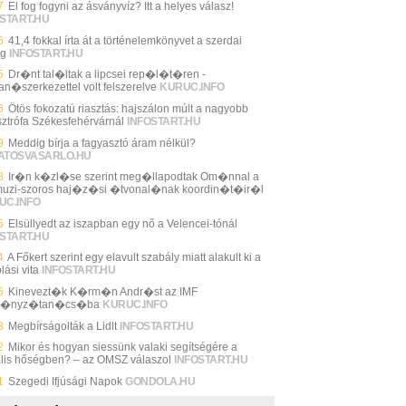
7
El fog fogyni az ásványvíz? Itt a helyes válasz!
START.HU
6
41,4 fokkal írta át a történelemkönyvet a szerdai
ég
INFOSTART.HU
5
Dr�nt tal�ltak a lipcsei rep�l�t�ren -
an�szerkezettel volt felszerelve
KURUC.INFO
6
Ötös fokozatú riasztás: hajszálon múlt a nagyobb
sztrófa Székesfehérvárnál
INFOSTART.HU
9
Meddig bírja a fagyasztó áram nélkül?
ATOSVASARLO.HU
8
Ir�n k�zl�se szerint meg�llapodtak Om�nnal a
uzi-szoros haj�z�si �tvonal�nak koordin�t�ir�l
UC.INFO
5
Elsüllyedt az iszapban egy nő a Velencei-tónál
START.HU
4
A Főkert szerint egy elavult szabály miatt alakult ki a
lási vita
INFOSTART.HU
6
Kinevezt�k K�rm�n Andr�st az IMF
m�nyz�tan�cs�ba
KURUC.INFO
3
Megbírságolták a Lidlt
INFOSTART.HU
2
Mikor és hogyan siessünk valaki segítségére a
ális hőségben? – az OMSZ válaszol
INFOSTART.HU
1
Szegedi Ifjúsági Napok
GONDOLA.HU