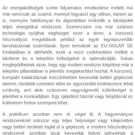
Az energiaköltségek szinte folyamatos emelkedése mellett ma
már nemcsak az számít, mennyit fogyaszt egy otthon, hanem az
is, mennyire hatékonyan és átgondoltan működik a lakóépület
teljes energetikai rendszere. Szerencsére ma már számos
technológia nyújthat segítséget ezen a téren, a korszerű
hőszivattyús megoldások például az egyik legnépszerűbb
beruházásnak számítanak. Ilyen termékek az EU-SOLAR SE
kínálatában is elérhetők, ezek a rezsi csökkentése mellett a
lakóteret és a telepítési költségeket is optimalizálják. Sokan
meglepődhetnek azon, hogy egy modern rendszer kiépítése már a
telepítés pillanatában is jelentős megtakarítást hozhat. A korszerű,
kompakt kialakításnak köszönhetően kevesebb beltéri gépészeti
elemre, rövidebb szerelési időre és egyszerűbb kivitelezésre lehet
szükség, ami akár százezres nagyságrendű különbséget is
jelenthet a munkadíjban. Egy újépítésű háznál vagy felújításnál ez
különösen fontos szempont lehet.
A praktikum azonban nem ér véget itt. A hagyományos
rendszereknél sokszor egy teljes helyiséget vagy kifejezetten
nagy beltéri területet foglal el a gépészet, a modern hőszivattyús
rendszerek azonban jóval kevesebb helyet igényelnek a