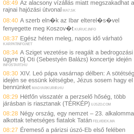
08:49
Az alacsony vízállás miatt megszakadhat 
rajnai hajózási útvonal
MA7.SK
08:40
A szerb eln�k az Ibar elterel�s�vel
fenyegette meg Koszov�t
KURUC.INFO
08:37
Egész héten meleg, napos idő várható
KARPATINFO.NET
08:34
A Sziget vezetése is reagált a bedrogozási
ügyre Dj Oti (Sebestyén Balázs) koncertje idején
INFOSTART.HU
08:30
XIV. Leó pápa vasárnap délben: A sötétsé
idején se essünk kétségbe, Jézus sosem hagy el
bennünket
MAGYARKURIR.HU
08:29
Hétfőn visszatér a perzselő hőség, több
járásban is riasztanak (TÉRKÉP)
UJSZO.COM
08:28
Négy ország, egy nemzet – 23. alkalomma
alkottak tehetséges fiatalok Tatán
FELVIDEK.MA
08:27
Éremeső a párizsi úszó-Eb első felében