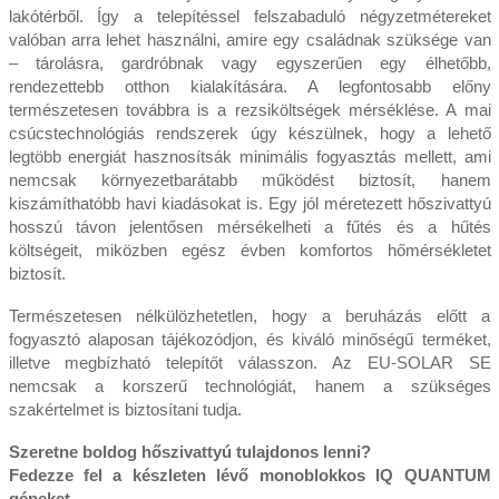
lakótérből. Így a telepítéssel felszabaduló négyzetmétereket
valóban arra lehet használni, amire egy családnak szüksége van
– tárolásra, gardróbnak vagy egyszerűen egy élhetőbb,
rendezettebb otthon kialakítására. A legfontosabb előny
természetesen továbbra is a rezsiköltségek mérséklése. A mai
csúcstechnológiás rendszerek úgy készülnek, hogy a lehető
legtöbb energiát hasznosítsák minimális fogyasztás mellett, ami
nemcsak környezetbarátabb működést biztosít, hanem
kiszámíthatóbb havi kiadásokat is. Egy jól méretezett hőszivattyú
hosszú távon jelentősen mérsékelheti a fűtés és a hűtés
költségeit, miközben egész évben komfortos hőmérsékletet
biztosít.
Természetesen nélkülözhetetlen, hogy a beruházás előtt a
fogyasztó alaposan tájékozódjon, és kiváló minőségű terméket,
illetve megbízható telepítőt válasszon. Az EU-SOLAR SE
nemcsak a korszerű technológiát, hanem a szükséges
szakértelmet is biztosítani tudja.
Szeretne boldog hőszivattyú tulajdonos lenni?
Fedezze fel a készleten lévő monoblokkos IQ QUANTUM
gépeket