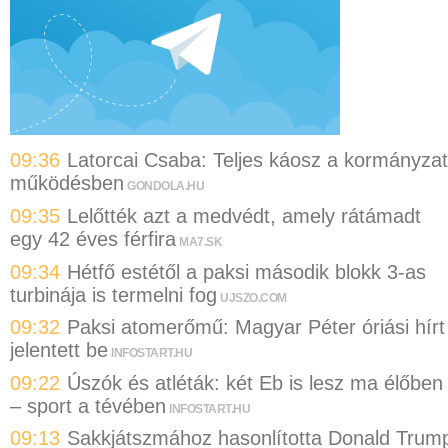
09:36
Latorcai Csaba: Teljes káosz a kormányzat
működésben
GONDOLA.HU
09:35
Lelőtték azt a medvédt, amely rátámadt
egy 42 éves férfira
MA7.SK
09:34
Hétfő estétől a paksi második blokk 3-as
turbinája is termelni fog
UJSZO.COM
09:32
Paksi atomerőmű: Magyar Péter óriási hírt
jelentett be
INFOSTART.HU
09:22
Úszók és atléták: két Eb is lesz ma élőben
– sport a tévében
INFOSTART.HU
09:13
Sakkjátszmához hasonlította Donald Trum