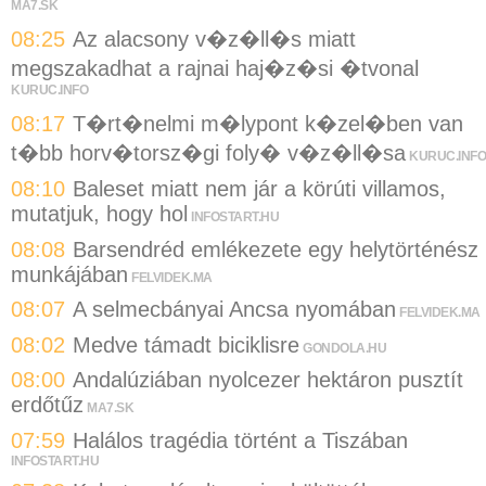
MA7.SK
08:25
Az alacsony v�z�ll�s miatt
megszakadhat a rajnai haj�z�si �tvonal
KURUC.INFO
08:17
T�rt�nelmi m�lypont k�zel�ben van
t�bb horv�torsz�gi foly� v�z�ll�sa
KURUC.INFO
08:10
Baleset miatt nem jár a körúti villamos,
mutatjuk, hogy hol
INFOSTART.HU
08:08
Barsendréd emlékezete egy helytörténész
munkájában
FELVIDEK.MA
08:07
A selmecbányai Ancsa nyomában
FELVIDEK.MA
08:02
Medve támadt biciklisre
GONDOLA.HU
08:00
Andalúziában nyolcezer hektáron pusztít
erdőtűz
MA7.SK
07:59
Halálos tragédia történt a Tiszában
INFOSTART.HU