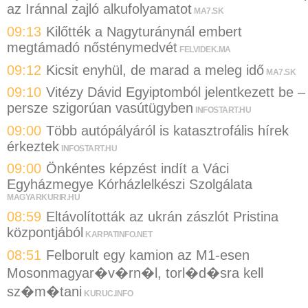
az Iránnal zajló alkufolyamatot
MA7.SK
09:13
Kilőtték a Nagyturánynál embert
megtámadó nősténymedvét
FELVIDEK.MA
09:12
Kicsit enyhül, de marad a meleg idő
MA7.SK
09:10
Vitézy Dávid Egyiptomból jelentkezett be –
persze szigorúan vasútügyben
INFOSTART.HU
09:00
Több autópályáról is katasztrofális hírek
érkeztek
INFOSTART.HU
09:00
Önkéntes képzést indít a Váci
Egyházmegye Kórházlelkészi Szolgálata
MAGYARKURIR.HU
08:59
Eltávolították az ukrán zászlót Pristina
központjából
KARPATINFO.NET
08:51
Felborult egy kamion az M1-esen
Mosonmagyar�v�rn�l, torl�d�sra kell
sz�m�tani
KURUC.INFO