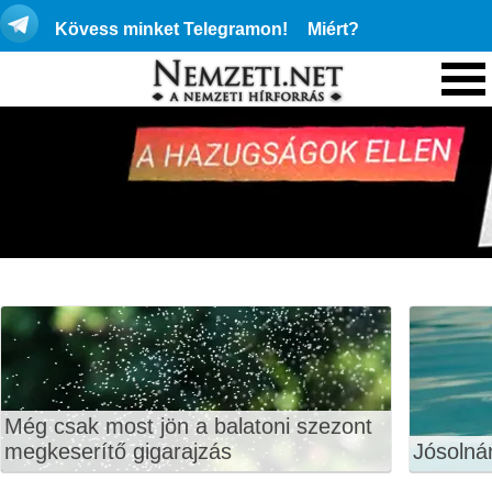
Kövess minket Telegramon!
Miért?
Még csak most jön a balatoni szezont
megkeserítő gigarajzás
Jósolná