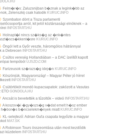
DOLA.HU
5
Felm�r�s: Zaluzsnijban b�znak a legink�bb az
nok, Zelenszkij csak hatodik
KURUC.INFO
0
Szombaton dönt a Tisza parlamenti
selőcsoportja arról, kit jelöl köztársasági elnöknek – a
írei
INFOSTART.HU
4
Holnapt�l nincs sz�ks�g az �nk�ntes
aszt�scs�kkent�sre
KURUC.INFO
5
Öngól lett a Győr veszte, háromgólos hátránnyal
ik a Debrecen
INFOSTART.HU
5
Csúfos vereség Hollandiában – a DAC ízelítőt kapott
urópai tempóból
UJSZO.COM
4
Farizeusok sz�razs�g idej�n
KURUC.INFO
0
Köszönjük, Magyarország! – Magyar Péter jó hírrel
tkezett
INFOSTART.HU
4
Csütörtököt mondó kupacsapatok: zakózott a Vasutas
z ETO
GONDOLA.HU
7
Ancsát is bevetették a tűzoltók – videó
INFOSTART.HU
3
A koszov�i �gy�szs�g v�dat emelt h�sz ember
n h�bor�s b�ncselekm�nyek miatt
KURUC.INFO
5
KL-selejtező: Adrian Guľa csapata legyőzte a magyar
okot
MA7.SK
5
A Robinson Tours összeomlása után most kezdődik
gazi küzdelem
INFOSTART.HU