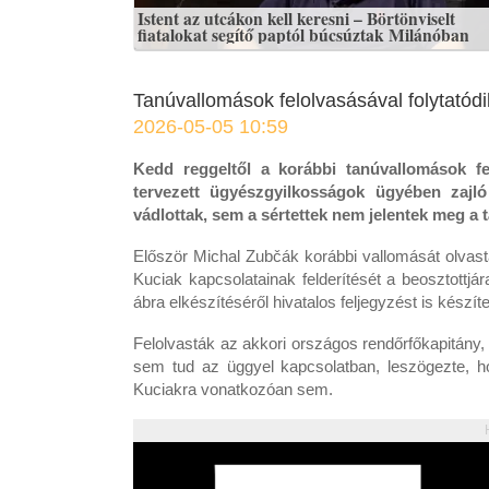
Istent az utcákon kell keresni – Börtönviselt
fiatalokat segítő paptól búcsúztak Milánóban
Tanúvallomások felolvasásával folytatódi
2026-05-05 10:59
Kedd reggeltől a korábbi tanúvallomások fel
tervezett ügyészgyilkosságok ügyében zajló
vádlottak, sem a sértettek nem jelentek meg a
Először Michal Zubčák korábbi vallomását olvasták
Kuciak kapcsolatainak felderítését a beosztottjár
ábra elkészítéséről hivatalos feljegyzést is készíte
Felolvasták az akkori országos rendőrfőkapitány
sem tud az üggyel kapcsolatban, leszögezte, ho
Kuciakra vonatkozóan sem.