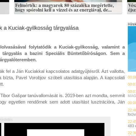
Felmérték: a magyarok 80 százaléka megértette,
Vés
hogy spórolni kell a vízzel és az energiával, de...
éjs
Híre
k a Kuciak-gyilkosság tárgyalása
olvasásával folytatódik a Kuciak-gyilkosság, valamint a
 tárgyalás a bazini Speciális Büntetőbíróságon. Sem a
 tárgyalóteremben.
 fel a Ján Kuciakkal kapcsolatos adatgyűjtésről. Azt vallotta,
a bízta, Pavel Vorobjov szóbeli utasítása alapján. A kapcsolati
00:0
tt.
00:0
00:0
, Tibor Gašpar tanúvallomását is. 2019-ben azt mondta, semmit
MAG
gy egyetlen rendőrnek sem adott utasítást lusztrációra, Ján
00:0
22:4
fociv
Hírdetés
22:4
483 
22:3