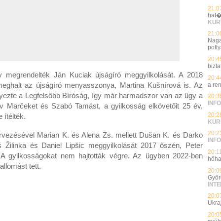
21:0
hat�
KUR
21:0
Naga
potty
20:4
bizt
gy megrendelték Ján Kuciak újságíró meggyilkolását. A 2018
20:4
eghalt az újságíró menyasszonya, Martina Kušnírová is. Az
a re
helyezte a Legfelsőbb Bíróság, így már harmadszor van az ügy a
20:3
INFO
lav Marčeket és Szabó Tamást, a gyilkosság elkövetőit 25 év,
20:2
 ítélték.
KUR
20:2
vezésével Marian K. és Alena Zs. mellett Dušan K. és Darko
INFO
š Žilinka és Daniel Lipšic meggyilkolását 2017 őszén, Peter
20:1
. A gyilkosságokat nem hajtották végre. Az ügyben 2022-ben
hőha
allomást tett.
20:0
Györ
INT
20:0
Ukra
20:0