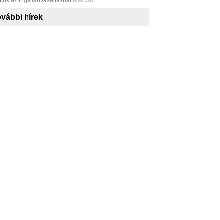
niuk az ingatlanvásárlásnál
MA7.SK
vábbi hírek