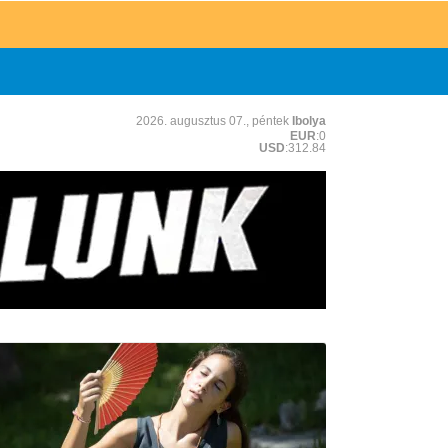
2026. augusztus 07., péntek
Ibolya
EUR
:0
USD
:312.84