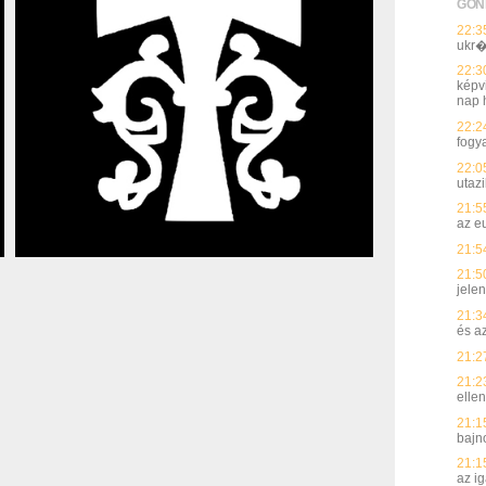
GON
22:3
ukr�
22:3
képvi
nap h
22:2
fogy
22:0
utaz
21:5
az e
21:5
21:5
jelen
21:3
és a
21:2
21:2
elle
21:1
bajn
21:1
az i