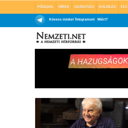
FŐOLDAL
HÍREK
GAZDASÁG
KÜLVILÁG
ELC
Kövess minket Telegramon!
Miért?