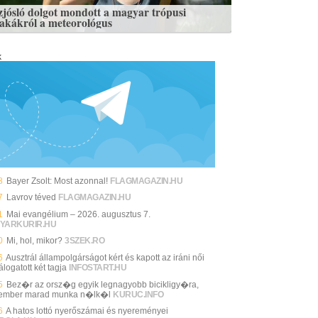
zjósló dolgot mondott a magyar trópusi
zakákról a meteorológus
k
8
Bayer Zsolt: Most azonnal!
FLAGMAGAZIN.HU
7
Lavrov téved
FLAGMAGAZIN.HU
1
Mai evangélium – 2026. augusztus 7.
YARKURIR.HU
0
Mi, hol, mikor?
3SZEK.RO
6
Ausztrál állampolgárságot kért és kapott az iráni női
álogatott két tagja
INFOSTART.HU
5
Bez�r az orsz�g egyik legnagyobb bicikligy�ra,
ember marad munka n�lk�l
KURUC.INFO
6
A hatos lottó nyerőszámai és nyereményei