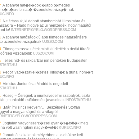
7
A spanyol hat�s�gok �jabb t�meges
rs�rt�sre biztat� �zeneteket vizsg�lnak
UC.INFO
0
Ne firtassuk, ki dobott atombombát Hirosimára és
szakira – Hadd higgye az új nemzedék, hogy magától
ant le!
INTERNETFIGYELO.WORDPRESS.COM
5
A spanyol hatóságok újabb tömeges határsértésre
ató üzeneteket vizsgálnak
UJSZO.COM
4
Tömeges rosszullétek miatt kiürítették a deáki fürdőt –
ndőrség vizsgálódik
UJSZO.COM
5
Teljes híd- és rakpartzár jön pénteken Budapesten
START.HU
8
Pedofilvad�szat-el�zetes: kifogt�k a dunai hom�rt
UC.INFO
3
Vinícius Júnior és a Madrid is engedett
START.HU
1
Hőség – Ősrégiek a munkavédelmi szabályok, tiszta
tárt, munkaidő-csökkentést javasolnak
INFOSTART.HU
9
„Már írni sincs kedvem”… Beszélgetés Stoffán
ggyel a magyarságról és a világról
ERNETFIGYELO.WORDPRESS.COM
7
Jogtalan vagyonszerz�ssel gyan�s�tott�k meg
jna volt washingtoni nagyk�vet�t
KURUC.INFO
5
Januártól sokaknak mélyebben a zsebükbe kell