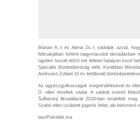
Marian K.-t és Alena Zs.-t vádolják azzal, ho
februárjában történt nagymácsédi támadásban m
ügyben hozott előző két ítéletet hatályon kívül 
Speciális Büntetőbíróság előtt. Korábban Miros
Andruskó Zoltánt 15 év letöltendő börtönbüntetésre
Az ügyészgyilkosságok megrendelésével és elter
D. ellen emeltek vádat. A vádirat szerint Maro
Šufliarský likvidálását 2018-ban rendelték meg
Szabó ellen született jogerős ítélet, aki beismerő v
tasr/Felvidék.ma