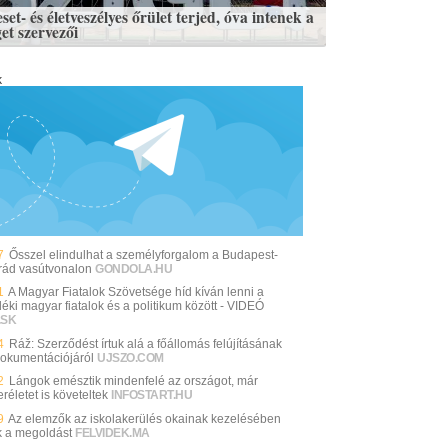
set- és életveszélyes őrület terjed, óva intenek a
et szervezői
k
7
Ősszel elindulhat a személyforgalom a Budapest-
rád vasútvonalon
GONDOLA.HU
1
A Magyar Fiatalok Szövetsége híd kíván lenni a
déki magyar fiatalok és a politikum között - VIDEÓ
.SK
4
Ráž: Szerződést írtuk alá a főállomás felújításának
dokumentációjáról
UJSZO.COM
2
Lángok emésztik mindenfelé az országot, már
életet is követeltek
INFOSTART.HU
9
Az elemzők az iskolakerülés okainak kezelésében
ák a megoldást
FELVIDEK.MA