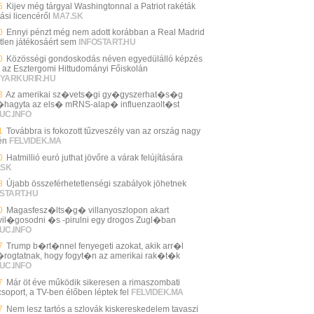
5
Kijev még tárgyal Washingtonnal a Patriot rakéták
ási licencéről
MA7.SK
0
Ennyi pénzt még nem adott korábban a Real Madrid
tlen játékosáért sem
INFOSTART.HU
0
Közösségi gondoskodás néven egyedülálló képzés
l az Esztergomi Hittudományi Főiskolán
YARKURIR.HU
3
Az amerikai sz�vets�gi gy�gyszerhat�s�g
hagyta az els� mRNS-alap� influenzaolt�st
UC.INFO
1
Továbbra is fokozott tűzveszély van az ország nagy
én
FELVIDEK.MA
0
Hatmillió euró juthat jövőre a várak felújítására
.SK
8
Újabb összeférhetetlenségi szabályok jöhetnek
START.HU
0
Magasfesz�lts�g� villanyoszlopon akart
il�gosodni �s -pirulni egy drogos Zugl�ban
UC.INFO
7
Trump b�rt�nnel fenyegeti azokat, akik arr�l
�rogtatnak, hogy fogyt�n az amerikai rak�t�k
UC.INFO
7
Már öt éve működik sikeresen a rimaszombati
csoport, a TV-ben élőben léptek fel
FELVIDEK.MA
7
Nem lesz tartós a szlovák kiskereskedelem tavaszi