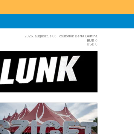
2026. augusztus 06., csütörtök
Berta,Bettina
EUR
:0
USD
:0