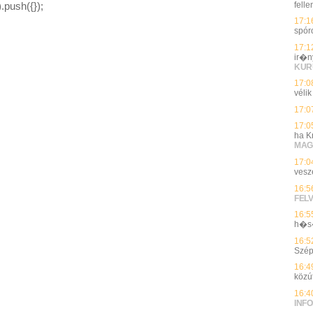
fell
.push({});
17:1
spóro
17:1
ir�n
KUR
17:0
vélik
17:0
17:0
ha K
MAG
17:0
vesz
16:5
FEL
16:5
h�s�
16:5
Szép
16:4
közú
16:4
INFO