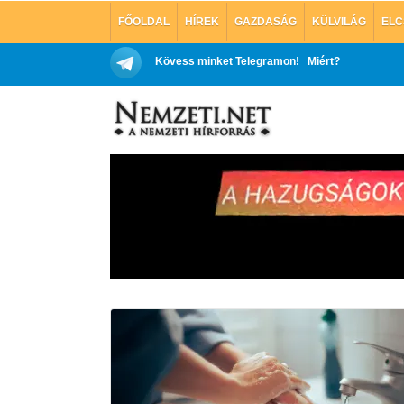
FŐOLDAL
HÍREK
GAZDASÁG
KÜLVILÁG
ELC
Kövess minket Telegramon!
Miért?