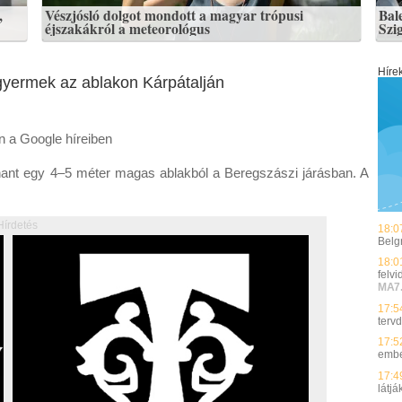
,
Vészjósló dolgot mondott a magyar trópusi
Bale
éjszakákról a meteorológus
Szig
Híre
gyermek az ablakon Kárpátalján
en a Google híreiben
hant egy 4–5 méter magas ablakból a Beregszászi járásban. A
Hírdetés
18:0
Belg
18:0
felvi
MA7
17:5
terv
17:5
ember
17:4
látj