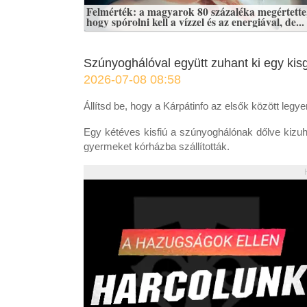
Felmérték: a magyarok 80 százaléka megértette
hogy spórolni kell a vízzel és az energiával, de...
Szúnyoghálóval együtt zuhant ki egy kis
2026-07-08 08:58
Állítsd be, hogy a Kárpátinfo az elsők között legy
Egy kétéves kisfiú a szúnyoghálónak dőlve kizu
gyermeket kórházba szállították.