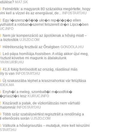
endülése?
MA7.SK
6
Felmérték: a magyarok 80 százaléka megértette, hogy
lni kell a vízzel és az energiával, de...
INFOSTART.HU
2
Egy l�szersz�ll�t� ukr�n rep�l�g�p ellen
yulhatott a robban�szerrel felszerelt dr�n Lipcs�ben
UC.INFO
8
Nem jár kompenzáció az ápolóknak a hőség miatt –
 a biztosítók
UJSZO.COM
7
Hétrétország fesztivál az Őrségben
GONDOLA.HU
5
Leó pápa homíliája Assisiben: A világ akkor újul meg,
risztust követve mi magunk is átalakulunk
YARKURIR.HU
4
41,6 fokig forrósodott az ország, ráadásul más
ély is van
INFOSTART.HU
6
Új szakaszába léphet a krasznahorkai vár felújítása
VIDEK.MA
5
Enyh�l a meleg, szombatt�l m�sodfok�
griaszt�s lesz
KURUC.INFO
2
Kiszáradt a patak, de vízkorlátozás nem várható
halomnál
INFOSTART.HU
9
Több száz szabálysértést regisztrált a rendőrség a
ti ellenőrzés során
UJSZO.COM
0
Változik a hőségriasztás – mutatjuk, mire kell készülni
START.HU