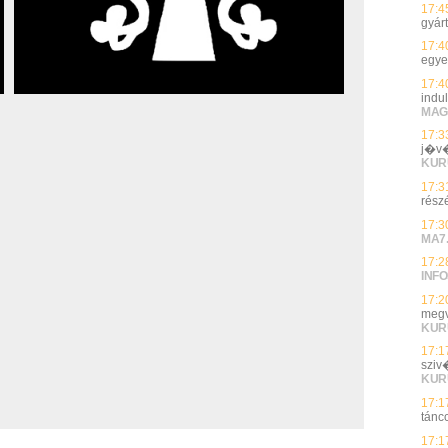
17:4
gyárt
17:4
egye
17:4
indu
MAG
17:3
j�v�
KUR
17:3
rész
17:3
MA7
17:2
INFO
17:2
megv
KUR
17:1
sziv
KUR
17:1
tánc
17:1