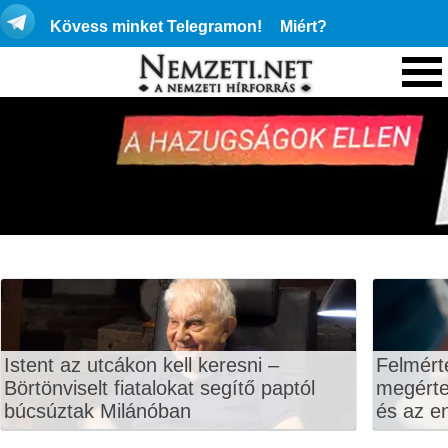
Kövess minket Telegramon!
Miért?
Istent az utcákon kell keresni –
Felmért
Börtönviselt fiatalokat segítő paptól
megértet
búcsúztak Milánóban
és az en