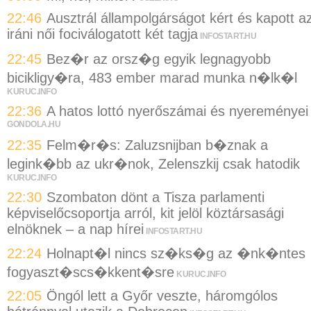
22:46
Ausztrál állampolgárságot kért és kapott a
iráni női fociválogatott két tagja
INFOSTART.HU
22:45
Bez�r az orsz�g egyik legnagyobb
bicikligy�ra, 483 ember marad munka n�lk�l
KURUC.INFO
22:36
A hatos lottó nyerőszámai és nyereményei
GONDOLA.HU
22:35
Felm�r�s: Zaluzsnijban b�znak a
legink�bb az ukr�nok, Zelenszkij csak hatodik
KURUC.INFO
22:30
Szombaton dönt a Tisza parlamenti
képviselőcsoportja arról, kit jelöl köztársasági
elnöknek – a nap hírei
INFOSTART.HU
22:24
Holnapt�l nincs sz�ks�g az �nk�ntes
fogyaszt�scs�kkent�sre
KURUC.INFO
22:05
Öngól lett a Győr veszte, háromgólos