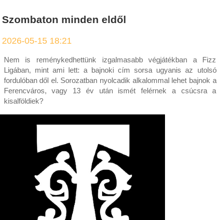
Szombaton minden eldől
2026-05-15 18:21
Nem is reménykedhettünk izgalmasabb végjátékban a Fizz
Ligában, mint ami lett: a bajnoki cím sorsa ugyanis az utolsó
fordulóban dől el. Sorozatban nyolcadik alkalommal lehet bajnok a
Ferencváros, vagy 13 év után ismét felérnek a csúcsra a
kisalföldiek?