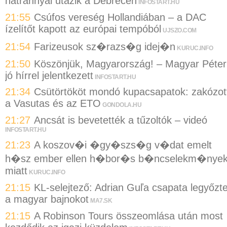
hátránnyal utazik a Debrecen
INFOSTART.HU
21:55
Csúfos vereség Hollandiában – a DAC
ízelítőt kapott az európai tempóból
UJSZO.COM
21:54
Farizeusok sz�razs�g idej�n
KURUC.INFO
21:50
Köszönjük, Magyarország! – Magyar Péter
jó hírrel jelentkezett
INFOSTART.HU
21:34
Csütörtököt mondó kupacsapatok: zakózot
a Vasutas és az ETO
GONDOLA.HU
21:27
Ancsát is bevetették a tűzoltók – videó
INFOSTART.HU
21:23
A koszov�i �gy�szs�g v�dat emelt
h�sz ember ellen h�bor�s b�ncselekm�nye
miatt
KURUC.INFO
21:15
KL-selejtező: Adrian Guľa csapata legyőzt
a magyar bajnokot
MA7.SK
21:15
A Robinson Tours összeomlása után most