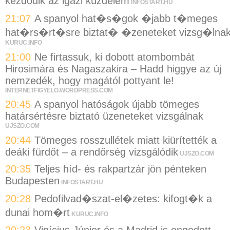
kezdődik az igazi küzdelem
INFOSTART.HU
21:07
A spanyol hat�s�gok �jabb t�meges
hat�rs�rt�sre biztat� �zeneteket vizsg�lna
KURUC.INFO
21:00
Ne firtassuk, ki dobott atombombát
Hirosimára és Nagaszakira – Hadd higgye az új
nemzedék, hogy magától pottyant le!
INTERNETFIGYELO.WORDPRESS.COM
20:45
A spanyol hatóságok újabb tömeges
határsértésre biztató üzeneteket vizsgálnak
UJSZO.COM
20:44
Tömeges rosszullétek miatt kiürítették a
deáki fürdőt – a rendőrség vizsgálódik
UJSZO.COM
20:35
Teljes híd- és rakpartzár jön pénteken
Budapesten
INFOSTART.HU
20:28
Pedofilvad�szat-el�zetes: kifogt�k a
dunai hom�rt
KURUC.INFO
20:23
Vinícius Júnior és a Madrid is engedett