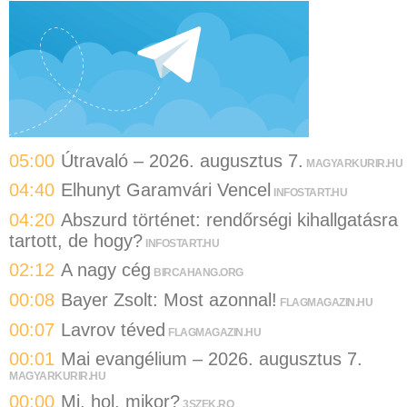
05:00
Útravaló – 2026. augusztus 7.
MAGYARKURIR.HU
04:40
Elhunyt Garamvári Vencel
INFOSTART.HU
04:20
Abszurd történet: rendőrségi kihallgatásra
tartott, de hogy?
INFOSTART.HU
02:12
A nagy cég
BIRCAHANG.ORG
00:08
Bayer Zsolt: Most azonnal!
FLAGMAGAZIN.HU
00:07
Lavrov téved
FLAGMAGAZIN.HU
00:01
Mai evangélium – 2026. augusztus 7.
MAGYARKURIR.HU
00:00
Mi, hol, mikor?
3SZEK.RO