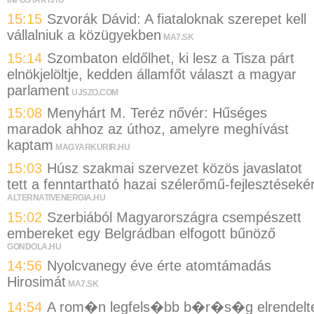
15:15
Szvorák Dávid: A fiataloknak szerepet kell
vállalniuk a közügyekben
MA7.SK
15:14
Szombaton eldőlhet, ki lesz a Tisza párt
elnökjelöltje, kedden államfőt választ a magyar
parlament
UJSZO.COM
15:08
Menyhárt M. Teréz nővér: Hűséges
maradok ahhoz az úthoz, amelyre meghívást
kaptam
MAGYARKURIR.HU
15:03
Húsz szakmai szervezet közös javaslatot
tett a fenntartható hazai szélerőmű-fejlesztésekér
ALTERNATIVENERGIA.HU
15:02
Szerbiából Magyarországra csempészett
embereket egy Belgrádban elfogott bűnöző
GONDOLA.HU
14:56
Nyolcvanegy éve érte atomtámadás
Hirosimát
MA7.SK
14:54
A rom�n legfels�bb b�r�s�g elrendelt