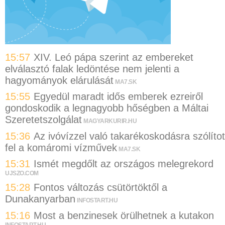
15:57
XIV. Leó pápa szerint az embereket
elválasztó falak ledöntése nem jelenti a
hagyományok elárulását
MA7.SK
15:55
Egyedül maradt idős emberek ezreiről
gondoskodik a legnagyobb hőségben a Máltai
Szeretetszolgálat
MAGYARKURIR.HU
15:36
Az ivóvízzel való takarékoskodásra szólítot
fel a komáromi vízművek
MA7.SK
15:31
Ismét megdőlt az országos melegrekord
UJSZO.COM
15:28
Fontos változás csütörtöktől a
Dunakanyarban
INFOSTART.HU
15:16
Most a benzinesek örülhetnek a kutakon
INFOSTART.HU