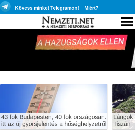
Kövess minket Telegramon!
Miért?
43 fok Budapesten, 40 fok országosan:
Lángok 
itt az új gyorsjelentés a hőséghelyzetről
Tiszán