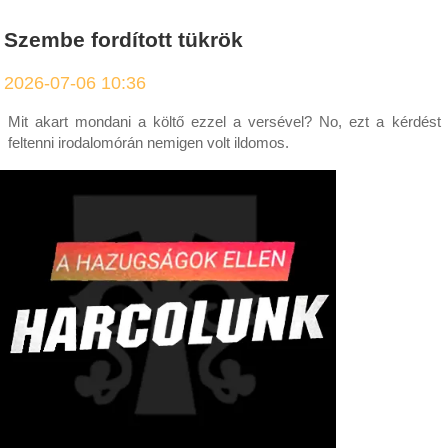
Szembe fordított tükrök
2026-07-06 10:36
Mit akart mondani a költő ezzel a versével? No, ezt a kérdést
feltenni irodalomórán nemigen volt ildomos.