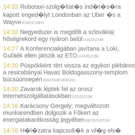
14:33
Robotaxi-szolg�ltat�s ind�t�s�ra
kapott enged�lyt Londonban az Uber �s a
Wayve
KURUC.INFO
14:32
Negyedszer is megdőlt a szlovákiai
hőségrekord egy nyáron belül
UJSZO.COM
14:27
A Konferencialigában javítana a Loki,
Guľáék ellen játszik az ETO
UJSZO.COM
14:20
Püspökként tért vissza az egykori plébáno
a resicabányai Havas Boldogasszony-templom
búcsúünnepén
MAGYARKURIR.HU
14:20
Zavarok léptek fel az orosz
internetszolgáltatásokban
UJSZO.COM
14:16
Karácsony Gergely: megváltozott
munkarendben dolgozik a Főkert az
energiatakarékosság jegyében
INFOSTART.HU
14:16
H�l�zatra kapcsolt�k a vil�g els�