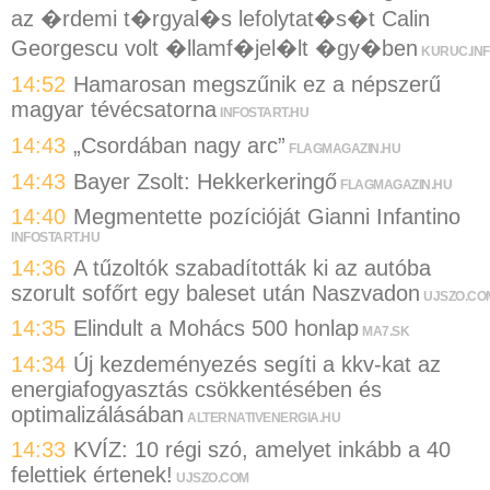
az �rdemi t�rgyal�s lefolytat�s�t Calin
Georgescu volt �llamf�jel�lt �gy�ben
KURUC.IN
14:52
Hamarosan megszűnik ez a népszerű
magyar tévécsatorna
INFOSTART.HU
14:43
„Csordában nagy arc”
FLAGMAGAZIN.HU
14:43
Bayer Zsolt: Hekkerkeringő
FLAGMAGAZIN.HU
14:40
Megmentette pozícióját Gianni Infantino
INFOSTART.HU
14:36
A tűzoltók szabadították ki az autóba
szorult sofőrt egy baleset után Naszvadon
UJSZO.CO
14:35
Elindult a Mohács 500 honlap
MA7.SK
14:34
Új kezdeményezés segíti a kkv-kat az
energiafogyasztás csökkentésében és
optimalizálásában
ALTERNATIVENERGIA.HU
14:33
KVÍZ: 10 régi szó, amelyet inkább a 40
felettiek értenek!
UJSZO.COM