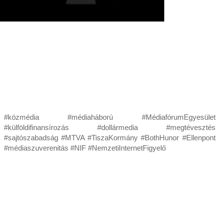
#közmédia #médiaháború #MédiafórumEgyesület
#külföldifinansírozás #dollármedia #megtévesztés
#sajtószabadság #MTVA #TiszaKormány #BothHunor #Ellenpont
#médiaszuverenitás #NIF #NemzetiInternetFigyelő