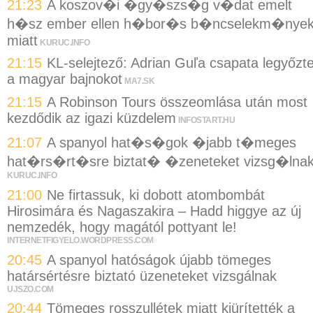
21:23
A koszov�i �gy�szs�g v�dat emelt
h�sz ember ellen h�bor�s b�ncselekm�nye
miatt
KURUC.INFO
21:15
KL-selejtező: Adrian Guľa csapata legyőzt
a magyar bajnokot
MA7.SK
21:15
A Robinson Tours összeomlása után most
kezdődik az igazi küzdelem
INFOSTART.HU
21:07
A spanyol hat�s�gok �jabb t�meges
hat�rs�rt�sre biztat� �zeneteket vizsg�lna
KURUC.INFO
21:00
Ne firtassuk, ki dobott atombombát
Hirosimára és Nagaszakira – Hadd higgye az új
nemzedék, hogy magától pottyant le!
INTERNETFIGYELO.WORDPRESS.COM
20:45
A spanyol hatóságok újabb tömeges
határsértésre biztató üzeneteket vizsgálnak
UJSZO.COM
20:44
Tömeges rosszullétek miatt kiürítették a