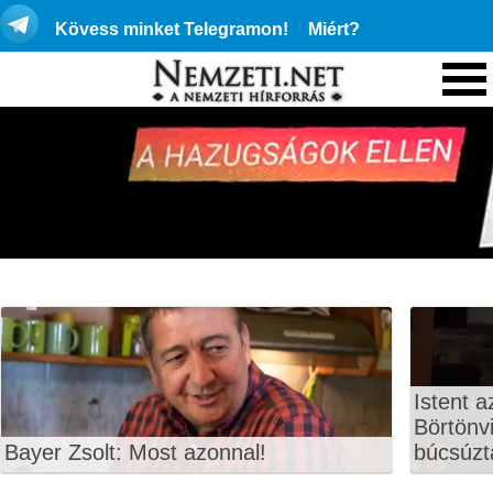
Kövess minket Telegramon!
Miért?
Istent a
Börtönvi
Bayer Zsolt: Most azonnal!
búcsúzt