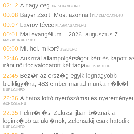
02:12
A nagy cég
BIRCAHANG.ORG
00:08
Bayer Zsolt: Most azonnal!
FLAGMAGAZIN.HU
00:07
Lavrov téved
FLAGMAGAZIN.HU
00:01
Mai evangélium – 2026. augusztus 7.
MAGYARKURIR.HU
00:00
Mi, hol, mikor?
3SZEK.RO
22:46
Ausztrál állampolgárságot kért és kapott a
iráni női fociválogatott két tagja
INFOSTART.HU
22:45
Bez�r az orsz�g egyik legnagyobb
bicikligy�ra, 483 ember marad munka n�lk�l
KURUC.INFO
22:36
A hatos lottó nyerőszámai és nyereményei
GONDOLA.HU
22:35
Felm�r�s: Zaluzsnijban b�znak a
legink�bb az ukr�nok, Zelenszkij csak hatodik
KURUC.INFO