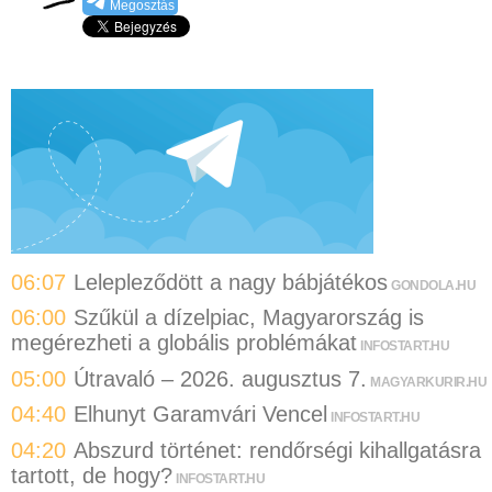
Megosztás
06:07
Lelepleződött a nagy bábjátékos
GONDOLA.HU
06:00
Szűkül a dízelpiac, Magyarország is
megérezheti a globális problémákat
INFOSTART.HU
05:00
Útravaló – 2026. augusztus 7.
MAGYARKURIR.HU
04:40
Elhunyt Garamvári Vencel
INFOSTART.HU
04:20
Abszurd történet: rendőrségi kihallgatásra
tartott, de hogy?
INFOSTART.HU