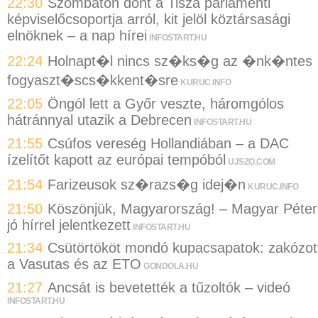
22:30
Szombaton dönt a Tisza parlamenti
képviselőcsoportja arról, kit jelöl köztársasági
elnöknek – a nap hírei
INFOSTART.HU
22:24
Holnapt�l nincs sz�ks�g az �nk�ntes
fogyaszt�scs�kkent�sre
KURUC.INFO
22:05
Öngól lett a Győr veszte, háromgólos
hátránnyal utazik a Debrecen
INFOSTART.HU
21:55
Csúfos vereség Hollandiában – a DAC
ízelítőt kapott az európai tempóból
UJSZO.COM
21:54
Farizeusok sz�razs�g idej�n
KURUC.INFO
21:50
Köszönjük, Magyarország! – Magyar Péter
jó hírrel jelentkezett
INFOSTART.HU
21:34
Csütörtököt mondó kupacsapatok: zakózot
a Vasutas és az ETO
GONDOLA.HU
21:27
Ancsát is bevetették a tűzoltók – videó
INFOSTART.HU