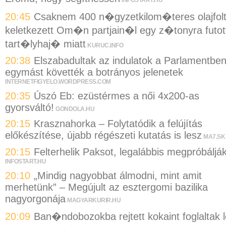
20:45
Csaknem 400 n�gyzetkilom�teres olajfol
keletkezett Om�n partjain�l egy z�tonyra futot
tart�lyhaj� miatt
KURUC.INFO
20:38
Elszabadultak az indulatok a Parlamentben
egymást követték a botrányos jelenetek
INTERNETFIGYELO.WORDPRESS.COM
20:35
Úszó Eb: ezüstérmes a női 4x200-as
gyorsváltó!
GONDOLA.HU
20:15
Krasznahorka – Folytatódik a felújítás
előkészítése, újabb régészeti kutatás is lesz
MA7.SK
20:15
Felterhelik Paksot, legalábbis megpróbáljá
INFOSTART.HU
20:10
„Mindig nagyobbat álmodni, mint amit
merhetünk” – Megújult az esztergomi bazilika
nagyorgonája
MAGYARKURIR.HU
20:09
Ban�ndobozokba rejtett kokaint foglaltak l