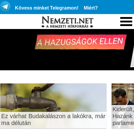
Kövess minket Telegramon!
Miért?
Kiderült
Ez várhat Budakalászon a lakókra, már
Hazánk 
ma délután
parlame