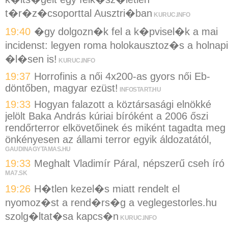
t�r�z�csoporttal Ausztri�ban
KURUC.INFO
19:40
�gy dolgozn�k fel a k�pvisel�k a mai
incidenst: legyen roma holokausztoz�s a holnapi
�l�sen is!
KURUC.INFO
19:37
Horrofinis a női 4x200-as gyors női Eb-
döntőben, magyar ezüst!
INFOSTART.HU
19:33
Hogyan falazott a köztársasági elnökké
jelölt Baka András kúriai bíróként a 2006 őszi
rendőrterror elkövetőinek és miként tagadta meg
önkényesen az állami terror egyik áldozatától,
GAUDINAGYTAMAS.HU
19:33
Meghalt Vladimír Páral, népszerű cseh író
MA7.SK
19:26
H�tlen kezel�s miatt rendelt el
nyomoz�st a rend�rs�g a veglegestorles.hu
szolg�ltat�sa kapcs�n
KURUC.INFO