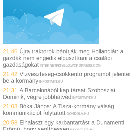
21:46
Újra traktorok bénítják meg Hollandiát: a
gazdák nem engedik elpusztítani a családi
gazdaságokat
INTERNETFIGYELO.WORDPRESS.COM
21:42
Vízveszteség-csökkentő programot jelentet
be a kormány
INFOSTART.HU
21:31
A Barcelonából kap társat Szoboszlai
Dominik, végre jobbhátvéd
INFOSTART.HU
21:03
Bóka János: A Tisza-kormány válság
kommunikációt folytatott
GONDOLA.HU
20:58
Elhalaszt egy karbantartást a Dunamenti
Erőmű, hogy segíthessen
INFOSTART.HU