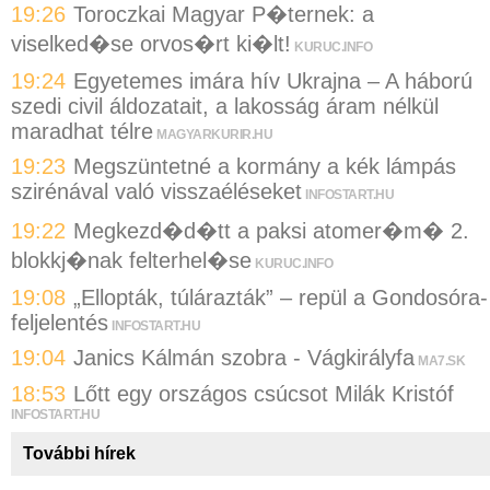
19:26
Toroczkai Magyar P�ternek: a
viselked�se orvos�rt ki�lt!
KURUC.INFO
19:24
Egyetemes imára hív Ukrajna – A háború
szedi civil áldozatait, a lakosság áram nélkül
maradhat télre
MAGYARKURIR.HU
19:23
Megszüntetné a kormány a kék lámpás
szirénával való visszaéléseket
INFOSTART.HU
19:22
Megkezd�d�tt a paksi atomer�m� 2.
blokkj�nak felterhel�se
KURUC.INFO
19:08
„Ellopták, túlárazták” – repül a Gondosóra-
feljelentés
INFOSTART.HU
19:04
Janics Kálmán szobra - Vágkirályfa
MA7.SK
18:53
Lőtt egy országos csúcsot Milák Kristóf
INFOSTART.HU
További hírek