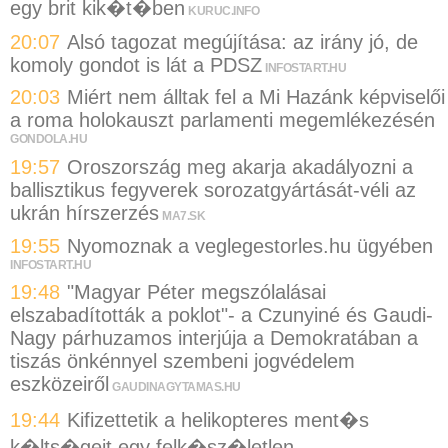
egy brit kik�t�ben
KURUC.INFO
20:07
Alsó tagozat megújítása: az irány jó, de
komoly gondot is lát a PDSZ
INFOSTART.HU
20:03
Miért nem álltak fel a Mi Hazánk képviselői
a roma holokauszt parlamenti megemlékezésén
GONDOLA.HU
19:57
Oroszország meg akarja akadályozni a
ballisztikus fegyverek sorozatgyártását-véli az
ukrán hírszerzés
MA7.SK
19:55
Nyomoznak a veglegestorles.hu ügyében
INFOSTART.HU
19:48
"Magyar Péter megszólalásai
elszabadították a poklot"- a Czunyiné és Gaudi-
Nagy párhuzamos interjúja a Demokratában a
tiszás önkénnyel szembeni jogvédelem
eszközeiről
GAUDINAGYTAMAS.HU
19:44
Kifizettetik a helikopteres ment�s
k�lts�geit egy felk�sz�letlen