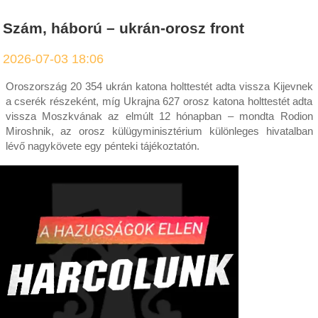
Szám, háború – ukrán-orosz front
2026-07-03 18:06
Oroszország 20 354 ukrán katona holttestét adta vissza Kijevnek
a cserék részeként, míg Ukrajna 627 orosz katona holttestét adta
vissza Moszkvának az elmúlt 12 hónapban – mondta Rodion
Miroshnik, az orosz külügyminisztérium különleges hivatalban
lévő nagykövete egy pénteki tájékoztatón.