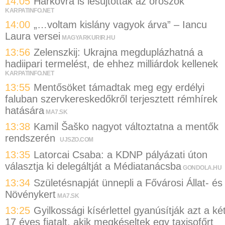
14:05
Harkovra is lesújtottak az oroszok
KARPATINFO.NET
14:00
„…voltam kislány vagyok árva” – Iancu
Laura versei
MAGYARKURIR.HU
13:56
Zelenszkij: Ukrajna megduplázhatná a
hadiipari termelést, de ehhez milliárdok kellenek
KARPATINFO.NET
13:55
Mentősöket támadtak meg egy erdélyi
faluban szervkereskedőkről terjesztett rémhírek
hatására
MA7.SK
13:38
Kamil Šaško nagyot változtatna a mentők
rendszerén
UJSZO.COM
13:35
Latorcai Csaba: a KDNP pályázati úton
választja ki delegáltját a Médiatanácsba
GONDOLA.HU
13:34
Születésnapját ünnepli a Fővárosi Állat- és
Növénykert
MA7.SK
13:25
Gyilkossági kísérlettel gyanúsítják azt a ké
17 éves fiatalt, akik megkéseltek egy taxisofőrt