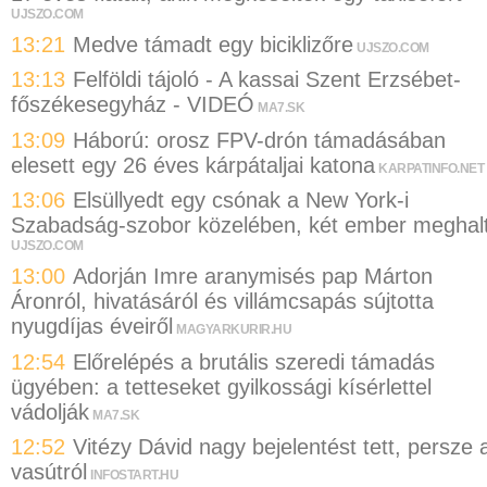
UJSZO.COM
13:21
Medve támadt egy biciklizőre
UJSZO.COM
13:13
Felföldi tájoló - A kassai Szent Erzsébet-
főszékesegyház - VIDEÓ
MA7.SK
13:09
Háború: orosz FPV-drón támadásában
elesett egy 26 éves kárpátaljai katona
KARPATINFO.NET
13:06
Elsüllyedt egy csónak a New York-i
Szabadság-szobor közelében, két ember meghal
UJSZO.COM
13:00
Adorján Imre aranymisés pap Márton
Áronról, hivatásáról és villámcsapás sújtotta
nyugdíjas éveiről
MAGYARKURIR.HU
12:54
Előrelépés a brutális szeredi támadás
ügyében: a tetteseket gyilkossági kísérlettel
vádolják
MA7.SK
12:52
Vitézy Dávid nagy bejelentést tett, persze 
vasútról
INFOSTART.HU