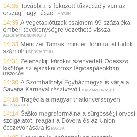
14:35
Továbbra is fokozott tűzveszély van az
ország nagy részén
MA7.SK
14:35
A vegetációtüzek csaknem 99 százaléka
emberi tevékenységre vezethető vissza
ALTERNATIVENERGIA.HU
14:33
Menczer Tamás: minden forinttal el tudok
számolni
INFOSTART.HU
14:31
Zelenszkij: károkat szenvedett Odessza
kikötője az éjszakai orosz légicsapásokban
UJSZO.COM
14:30
A Szombathelyi Egyházmegye is várja a
Savaria Karnevál résztvevőit
MAGYARKURIR.HU
14:18
Tragédia a magyar triatlonversenyen
INFOSTART.HU
14:14
Šaško megreformálná a sürgősségi orvosi
szolgálatot, reagált a Dôvera és az Union
összevonására is
MA7.SK