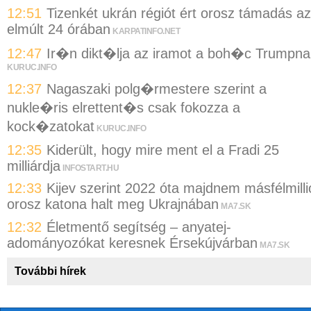
12:51
Tizenkét ukrán régiót ért orosz támadás az
elmúlt 24 órában
KARPATINFO.NET
12:47
Ir�n dikt�lja az iramot a boh�c Trumpna
KURUC.INFO
12:37
Nagaszaki polg�rmestere szerint a
nukle�ris elrettent�s csak fokozza a
kock�zatokat
KURUC.INFO
12:35
Kiderült, hogy mire ment el a Fradi 25
milliárdja
INFOSTART.HU
12:33
Kijev szerint 2022 óta majdnem másfélmilli
orosz katona halt meg Ukrajnában
MA7.SK
12:32
Életmentő segítség – anyatej-
adományozókat keresnek Érsekújvárban
MA7.SK
További hírek