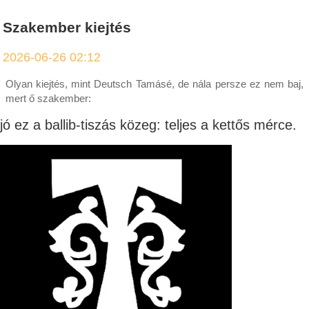
Szakember kiejtés
2026-06-26 02:12
Olyan kiejtés, mint Deutsch Tamásé, de nála persze ez nem baj,
mert ő szakember:
jó ez a ballib-tiszás közeg: teljes a kettős mérce.