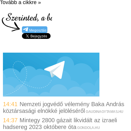
Tovább a cikkre »
Megosztás
14:41
Nemzeti jogvédő vélemény Baka András
köztársasági elnökké jelöléséről
GAUDINAGYTAMAS.HU
14:37
Mintegy 2800 gázait likvidált az izraeli
hadsereg 2023 októbere óta
GONDOLA.HU